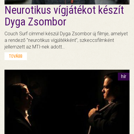
Neurotikus vígjátékot készít
Dyga Zsombor
Couch Surf címmel készül Dyga Zsombor új filmje, amelyet
a rendező "neurotikus vígjátékként", szkeccsfilmként
jellemzett az MTI-nek adott…
TOVÁBB
hír