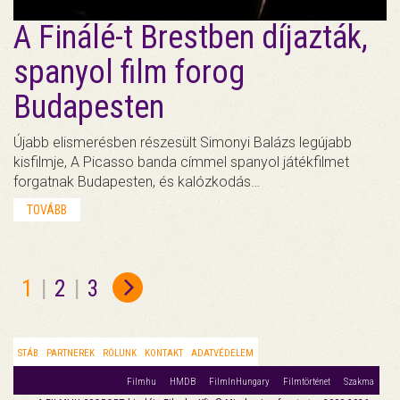
A Finálé-t Brestben díjazták,
spanyol film forog
Budapesten
Újabb elismerésben részesült Simonyi Balázs legújabb
kisfilmje, A Picasso banda címmel spanyol játékfilmet
forgatnak Budapesten, és kalózkodás…
TOVÁBB
1
|
2
|
3
STÁB
PARTNEREK
RÓLUNK
KONTAKT
ADATVÉDELEM
Filmhu
HMDB
FilmInHungary
Filmtörténet
Szakma