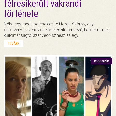
félresikerült vakrandi
története
Néha egy meglepetésekkel teli forgatókönyv, egy
öntörvényű, szendvicseket készítő rendező, három remek,
kialvatlanságtól szenvedő színész és egy…
TOVÁBB
magazin