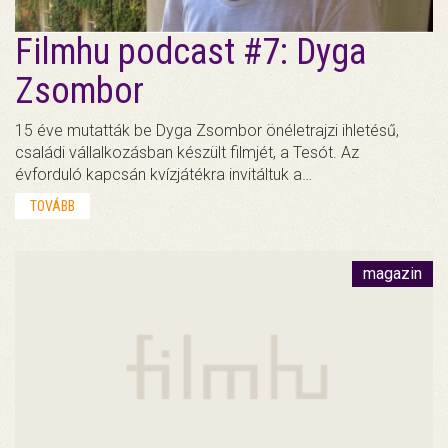
Filmhu podcast #7: Dyga
Zsombor
15 éve mutatták be Dyga Zsombor önéletrajzi ihletésű,
családi vállalkozásban készült filmjét, a Tesót. Az
évforduló kapcsán kvízjátékra invitáltuk a…
TOVÁBB
magazin