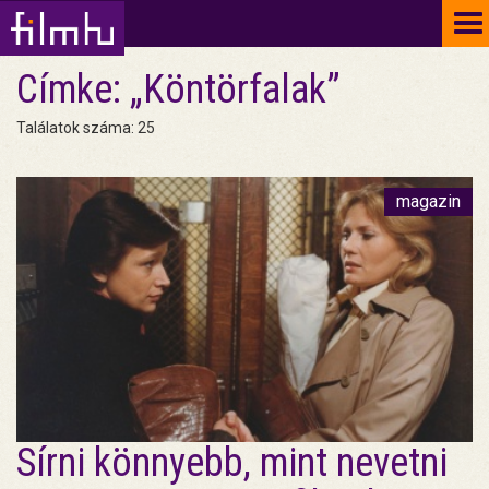
To
na
Címke: „Köntörfalak”
Találatok száma: 25
magazin
Sírni könnyebb, mint nevetni