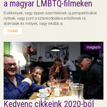
a magyar LMBTQ-filmeken
Érzékenyek, vagy éppen szemtelenek, új perspektívákat
nyitnak, vagy pont a sztereotípiákra erősítenek rá,
drámaiak és mélyek, vagy inkább a…
TOVÁBB
magazin
Kedvenc cikkeink 2020-ból