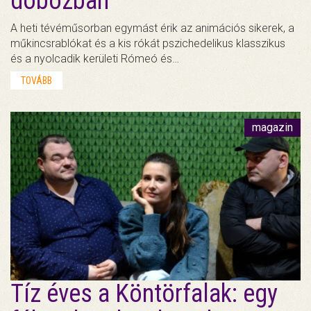
dobozban
A heti tévéműsorban egymást érik az animációs sikerek, a
műkincsrablókat és a kis rókát pszichedelikus klasszikus
és a nyolcadik kerületi Rómeó és…
TOVÁBB
magazin
Tíz éves a Köntörfalak: egy