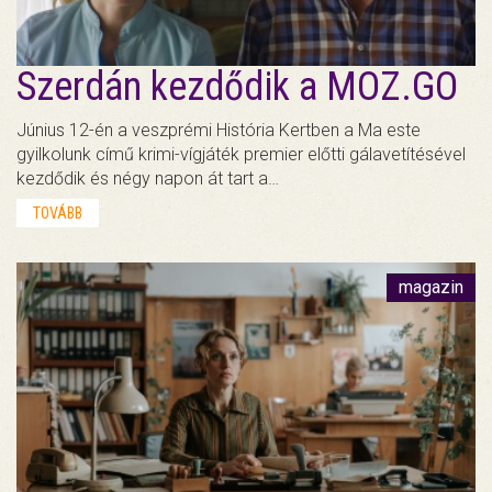
Szerdán kezdődik a MOZ.GO
Június 12-én a veszprémi História Kertben a Ma este
gyilkolunk című krimi-vígjáték premier előtti gálavetítésével
kezdődik és négy napon át tart a…
TOVÁBB
magazin