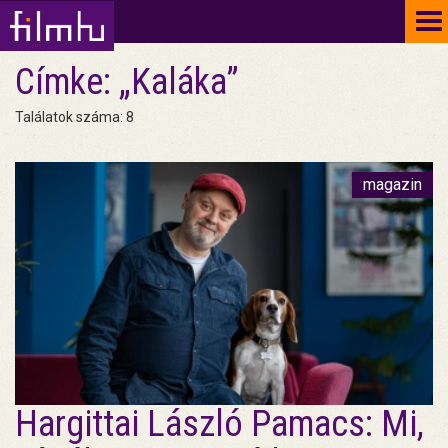
To
na
Címke: „Kaláka”
Találatok száma: 8
magazin
Hargittai László Pamacs: Mi,