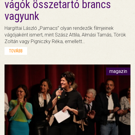
vágók összetartó brancs
vagyunk
Hargittai László „Pamacs” olyan rendezők filmjeinek
vágójaként ismert, mint Szász Attila, Almási Tamás, Török
Zoltán vagy Pigniczky Réka, emellett…
TOVÁBB
magazin