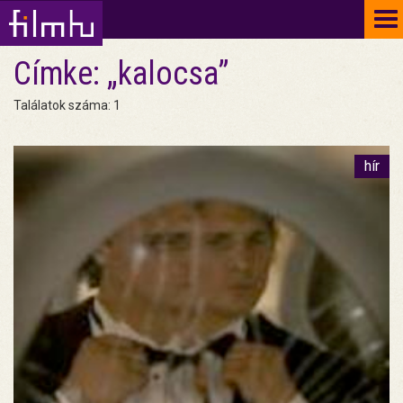
To
na
Címke: „kalocsa”
Találatok száma: 1
hír