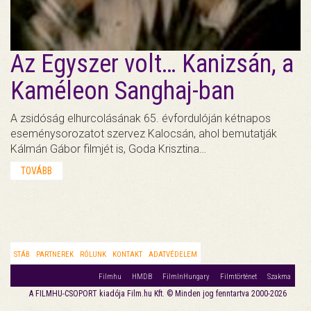
Az Egyszer volt… Kanizsán, a
Kaméleon Sanghaj-ban
A zsidóság elhurcolásának 65. évfordulóján kétnapos
eseménysorozatot szervez Kalocsán, ahol bemutatják
Kálmán Gábor filmjét is, Goda Krisztina…
TOVÁBB
STÁB
PARTNEREK
RÓLUNK
KONTAKT
ADATVÉDELEM
Filmhu
HMDB
FilmInHungary
Filmtörténet
Szakma
A FILMHU-CSOPORT kiadója Film.hu Kft. © Minden jog fenntartva 2000-2026