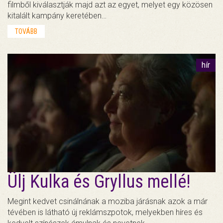
filmből kiválasztják majd azt az egyet, melyet egy közösen
kitalált kampány keretében…
TOVÁBB
hír
Ülj Kulka és Gryllus mellé!
Megint kedvet csinálnának a moziba járásnak azok a már
tévében is látható új reklámszpotok, melyekben híres és