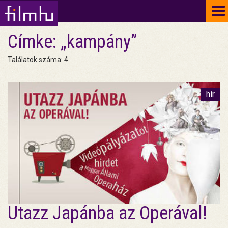
To
na
Címke: „kampány”
Találatok száma: 4
hír
Utazz Japánba az Operával!