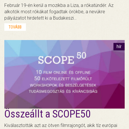
Február 19-én kerül a mozikba a Liza, a rókatündér. Az
alkotók most rókákat fogadtak örökbe, a nevükre
pályázatot hirdetett ki a Budakeszi…
TOVÁBB
hír
Összeállt a SCOPE50
Kiválasztották azt az ötven filmrajongót, akik tíz európai