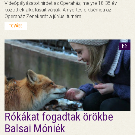
Videópályázatot hirdet az Operaház, melyre 18-35 év
közöttiek alkotásait várják. A nyertes elkísérheti az
Operaház Zenekarát a júniusi turnéra…
TOVÁBB
hír
Rókákat fogadtak örökbe
Balsai Móniék