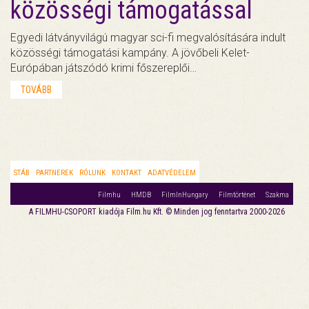
közösségi támogatással
Egyedi látványvilágú magyar sci-fi megvalósítására indult
közösségi támogatási kampány. A jövőbeli Kelet-
Európában játszódó krimi főszereplői…
TOVÁBB
STÁB
PARTNEREK
RÓLUNK
KONTAKT
ADATVÉDELEM
Filmhu
HMDB
FilmInHungary
Filmtörténet
Szakma
A FILMHU-CSOPORT kiadója Film.hu Kft. © Minden jog fenntartva 2000-2026