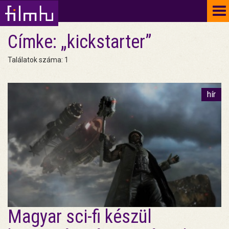
To
na
Címke: „kickstarter”
Találatok száma: 1
hír
Magyar sci-fi készül