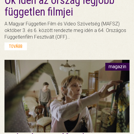
Ők idén az ország legjobb
független filmjei
A Magyar Független Film és Video Szövetség (MAFSZ)
október 3. és 6. között rendezte meg idén a 64. Országos
Függetlenfilm Fesztivált (OFF)…
TOVÁBB
magazin