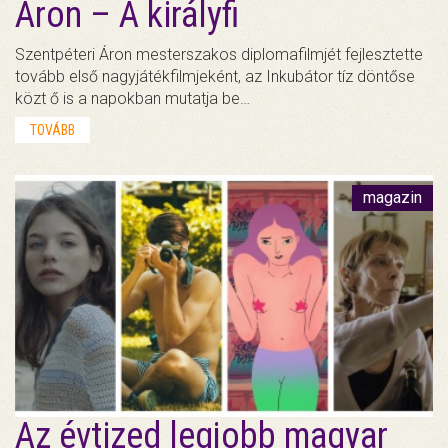
Áron – A királyfi
Szentpéteri Áron mesterszakos diplomafilmjét fejlesztette
tovább első nagyjátékfilmjeként, az Inkubátor tíz döntőse
közt ő is a napokban mutatja be…
TOVÁBB
magazin
Az évtized legjobb magyar