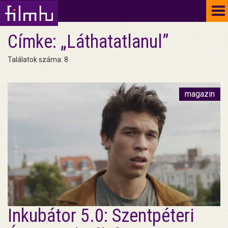
To
na
Címke: „Láthatatlanul”
Találatok száma: 8
magazin
Inkubátor 5.0: Szentpéteri