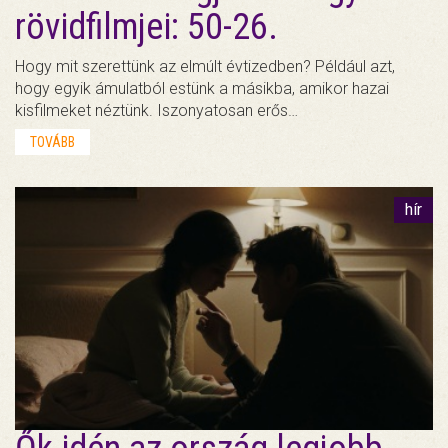
rövidfilmjei: 50-26.
Hogy mit szerettünk az elmúlt évtizedben? Például azt,
hogy egyik ámulatból estünk a másikba, amikor hazai
kisfilmeket néztünk. Iszonyatosan erős…
TOVÁBB
hír