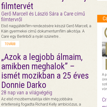
filmtervét
Gerő Marcell és László Sára a Care című
C
filmtervről
Első nagyjátékfilm-rendezésére készül Gerő Marcell, a
Káin gyermekei című dokumentumfilm alkotója. A
Care egy Berlinből a nyári szünetre…
TOVÁBB
„Azok a legjobb álmaim,
amikben meghalok” –
ismét mozikban a 25 éves
A p
önr
Donnie Darko
szé
vör
28 nap van a világvégéig
Cr
Az első mozibemutatója idén még jobbára
értetlenség fogadta Richard Kelly ambíciózus, a