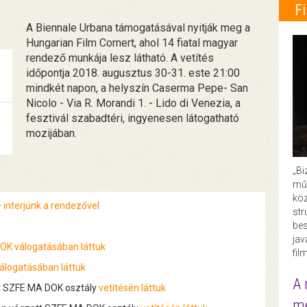
F
A Biennale Urbana támogatásával nyitják meg a
Hungarian Film Cornert, ahol 14 fiatal magyar
rendező munkája lesz látható. A vetítés
időpontja 2018. augusztus 30-31. este 21:00
mindkét napon, a helyszín Caserma Pepe- San
Nicolo - Via R. Morandi 1. - Lido di Venezia, a
fesztivál szabadtéri, ingyenesen látogatható
mozijában.
„Bi
műk
köz
–
interjúnk a rendezővel
str
bes
ja
OK válogatásában láttuk
fil
álogatásában láttuk
A 
tt SZFE MA DOK osztály
vetítésén láttuk
me