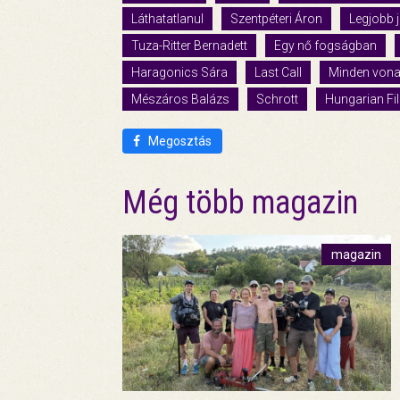
Láthatatlanul
Szentpéteri Áron
Legjobb j
Tuza-Ritter Bernadett
Egy nő fogságban
Haragonics Sára
Last Call
Minden vona
Mészáros Balázs
Schrott
Hungarian Fi
Megosztás
Még több magazin
magazin