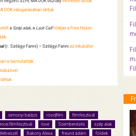
ben végzett SZFE MA DOK osztály
vetítésén láttuk
Fi
A DOK válogatásában láttuk
Fi
elölt
a
Szép alak
, a
Last Call
fődíjas a Friss Húson
mo
lték
al
(r.: Szilágyi Fanni) – Szilágyi Fanni
az Inkubátor
Fi
ma
an is bemutatták
Fi
rendezővel
 láttuk
F
simonyi balázs
rövidfilm
filmfesztivál
encei filmfesztivál
love
Szembenézés
szép alak
életveszél
Bakony Alexa
freund ádám
földiek