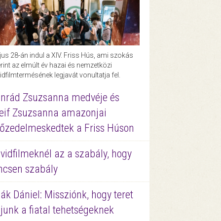
us 28-án indul a XIV. Friss Hús, ami szokás
rint az elmúlt év hazai és nemzetközi
idfilmtermésének legjavát vonultatja fel.
nrád Zsuzsanna medvéje és
eif Zsuzsanna amazonjai
őzedelmeskedtek a Friss Húson
vidfilmeknél az a szabály, hogy
ncsen szabály
ák Dániel: Missziónk, hogy teret
junk a fiatal tehetségeknek