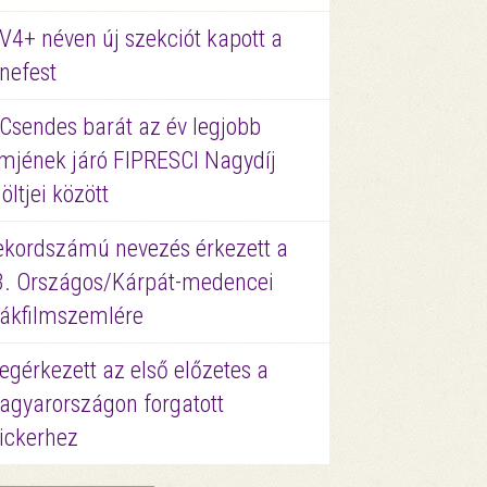
V4+ néven új szekciót kapott a
nefest
 Csendes barát az év legjobb
lmjének járó FIPRESCI Nagydíj
löltjei között
ekordszámú nevezés érkezett a
3. Országos/Kárpát-medencei
iákfilmszemlére
gérkezett az első előzetes a
agyarországon forgatott
ickerhez