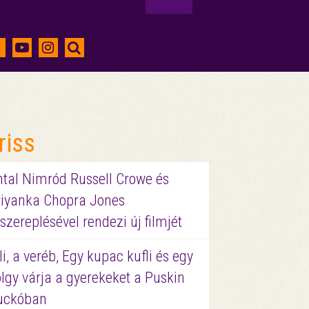
riss
ntal Nimród Russell Crowe és
riyanka Chopra Jones
szereplésével rendezi új filmjét
li, a veréb, Egy kupac kufli és egy
lgy várja a gyerekeket a Puskin
uckóban