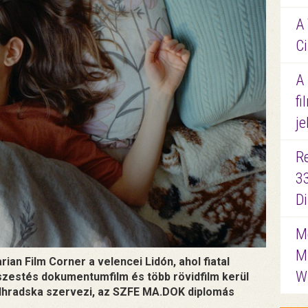
A 
Ci
A
fi
je
R
3
D
Me
M
ian Film Corner a velencei Lidón, ahol fiatal
W
szestés dokumentumfilm és több rövidfilm kerül
odhradska szervezi, az SZFE MA.DOK diplomás