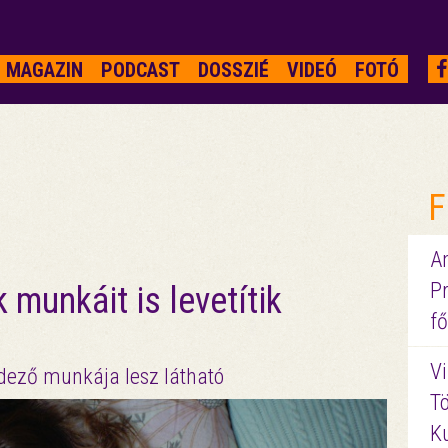
MAGAZIN
PODCAST
DOSSZIÉ
VIDEÓ
FOTÓ
F
A
P
 munkáit is levetítik
fő
Vi
dező munkája lesz látható
Tö
K