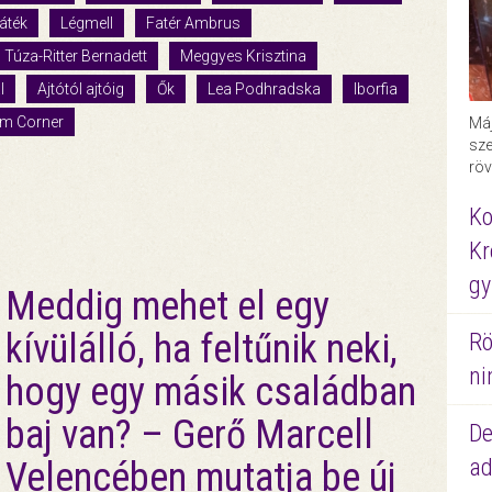
áték
Légmell
Fatér Ambrus
Túza-Ritter Bernadett
Meggyes Krisztina
l
Ajtótól ajtóig
Ők
Lea Podhradska
Iborfia
lm Corner
Máj
sze
röv
Ko
Kr
gy
Meddig mehet el egy
kívülálló, ha feltűnik neki,
Rö
ni
hogy egy másik családban
baj van? – Gerő Marcell
De
ad
Velencében mutatja be új