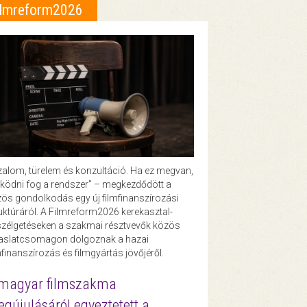
ilmreform2026
zalom, türelem és konzultáció. Ha ez megvan,
ödni fog a rendszer” – megkezdődött a
ös gondolkodás egy új filmfinanszírozási
uktúráról. A Filmreform2026 kerekasztal-
zélgetéseken a szakmai résztvevők közös
vaslatcsomagon dolgoznak a hazai
mfinanszírozás és filmgyártás jövőjéről.
magyar filmszakma
gújulásáról egyeztetett a