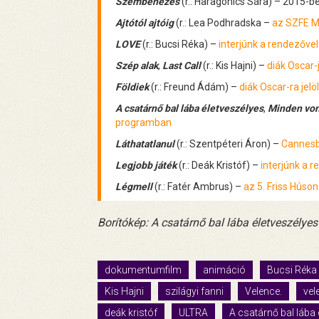
Szembenézés
(r.: Haragonics Sára) – 2015-
Ajtótól ajtóig
(r.: Lea Podhradska –
az SZFE M
LOVE
(r.: Bucsi Réka) –
interjúnk a rendezővel
Szép alak
,
Last Call
(r.: Kis Hajni) –
diák Oscar-j
Földiek
(r.: Freund Ádám) –
diák Oscar-ra jelö
A csatárnő bal lába életveszélyes
,
Minden von
programban
Láthatatlanul
(r.: Szentpéteri Áron) –
Cannesb
Legjobb játék
(r.: Deák Kristóf) –
interjúnk a 
Légmell
(r.: Fatér Ambrus) –
az 5. Friss Húson
Borítókép: A csatárnő bal lába életveszélyes
dokumentumfilm
animáció
Bucsi Réka
Kis Hajni
szilágyi fanni
Velence.
vel
deák kristóf
ULTRA
A csatárnő bal lába 