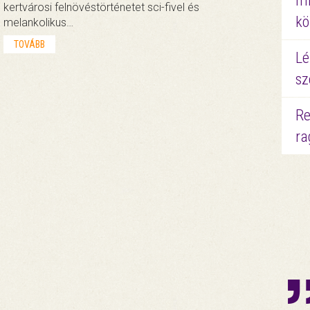
mi
kertvárosi felnövéstörténetet sci-fivel és
kö
melankolikus…
TOVÁBB
Lé
sz
Re
ra