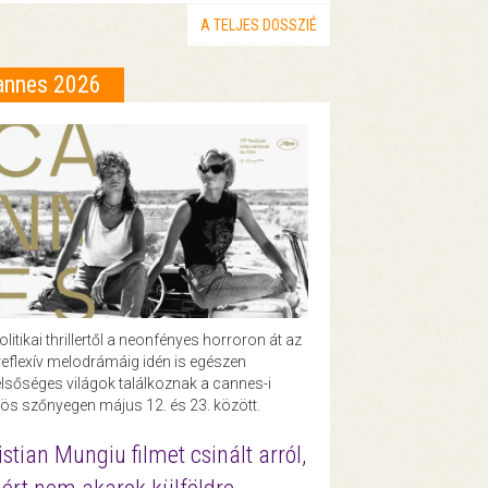
A TELJES DOSSZIÉ
annes 2026
olitikai thrillertől a neonfényes horroron át az
eflexív melodrámáig idén is egészen
lsőséges világok találkoznak a cannes-i
ös szőnyegen május 12. és 23. között.
istian Mungiu filmet csinált arról,