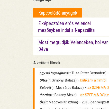
Kapcsolódó anyagok
Elképesztően erős velencei
mezőnyben indul a Napszállta
Most megtudják Velencében, hol van
Déva
A vetített filmek:
Egy nő fogságban
(r.: Tuza-Ritter Bernadett) 
Ultra
(r.: Simonyi Balázs) –
kritikánk a filmről
Schrott
(r.: Mészáros Balázs) –
az SZFE MA D
Iborfia
(r.: Bakony Alexa) –
az SZFE MA DOK v
Ők
(r.: Meggyes Krisztina) – 2015-ben végze