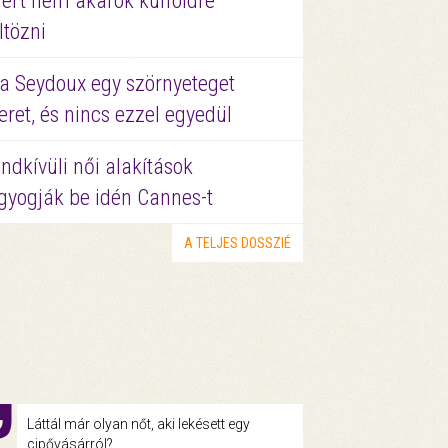
ért nem akarok külföldre
ltözni
a Seydoux egy szörnyeteget
eret, és nincs ezzel egyedül
ndkívüli női alakítások
gyogják be idén Cannes-t
A TELJES DOSSZIÉ
Láttál már olyan nőt, aki lekésett egy
cipővásárról?