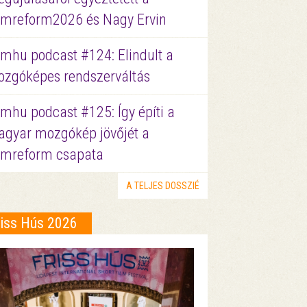
lmreform2026 és Nagy Ervin
lmhu podcast #124: Elindult a
zgóképes rendszerváltás
lmhu podcast #125: Így építi a
gyar mozgókép jövőjét a
lmreform csapata
A TELJES DOSSZIÉ
riss Hús 2026