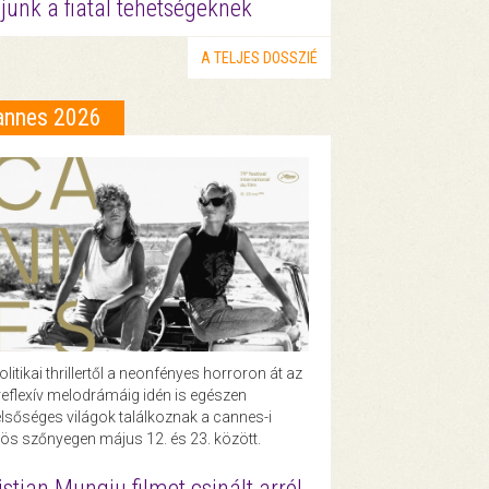
junk a fiatal tehetségeknek
A TELJES DOSSZIÉ
annes 2026
olitikai thrillertől a neonfényes horroron át az
eflexív melodrámáig idén is egészen
lsőséges világok találkoznak a cannes-i
ös szőnyegen május 12. és 23. között.
istian Mungiu filmet csinált arról,