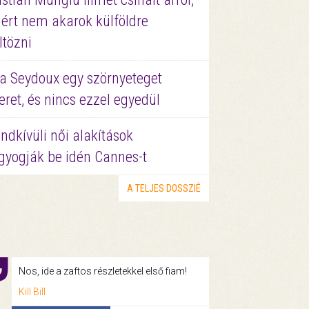
ért nem akarok külföldre
ltözni
a Seydoux egy szörnyeteget
eret, és nincs ezzel egyedül
ndkívüli női alakítások
gyogják be idén Cannes-t
A TELJES DOSSZIÉ
Nos, ide a zaftos részletekkel első fiam!
Kill Bill