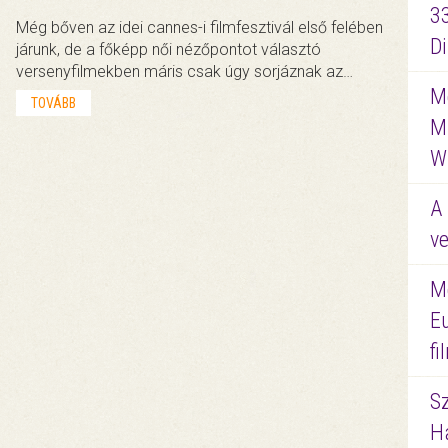
3
Még bőven az idei cannes-i filmfesztivál első felében
D
járunk, de a főképp női nézőpontot választó
versenyfilmekben máris csak úgy sorjáznak az…
Me
TOVÁBB
M
W
A 
ve
M
E
f
S
Ha