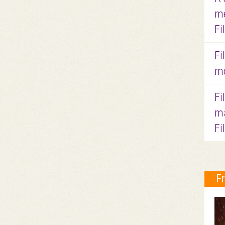
me
Fi
Fi
mo
Fi
ma
Fi
F