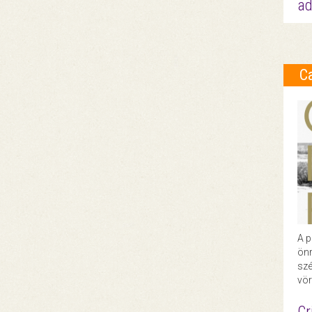
ad
C
A p
önr
szé
vör
Cr