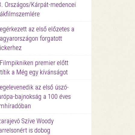
3. Országos/Kárpát-medencei
iákfilmszemlére
gérkezett az első előzetes a
agyarországon forgatott
ickerhez
Filmpikniken premier előtt
títik a Még egy kívánságot
egelevenedik az első úszó-
urópa-bajnokság a 100 éves
ilmhíradóban
zarajevó Szíve Woody
rrelsonért is dobog