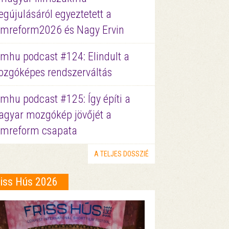
gújulásáról egyeztetett a
lmreform2026 és Nagy Ervin
lmhu podcast #124: Elindult a
zgóképes rendszerváltás
lmhu podcast #125: Így építi a
gyar mozgókép jövőjét a
lmreform csapata
A TELJES DOSSZIÉ
riss Hús 2026