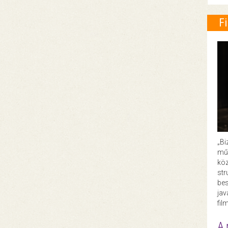
F
„Bi
műk
köz
str
bes
ja
fil
A 