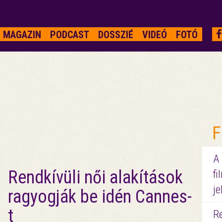
MAGAZIN
PODCAST
DOSSZIÉ
VIDEÓ
FOTÓ
F
A
Rendkívüli női alakítások
fi
je
ragyogják be idén Cannes-
t
R