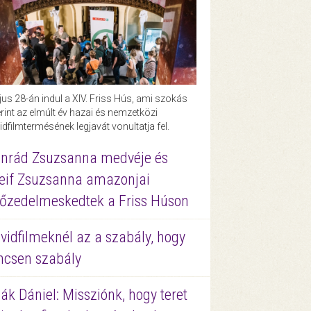
us 28-án indul a XIV. Friss Hús, ami szokás
rint az elmúlt év hazai és nemzetközi
idfilmtermésének legjavát vonultatja fel.
nrád Zsuzsanna medvéje és
eif Zsuzsanna amazonjai
őzedelmeskedtek a Friss Húson
vidfilmeknél az a szabály, hogy
ncsen szabály
ák Dániel: Missziónk, hogy teret