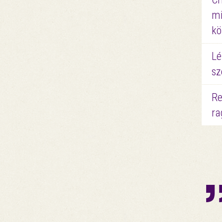
mi
kö
Lé
sz
Re
ra