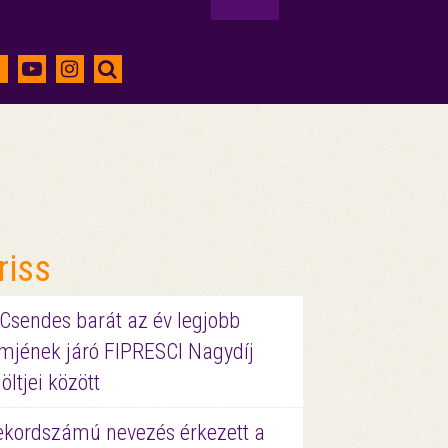
riss
 Csendes barát az év legjobb
lmjének járó FIPRESCI Nagydíj
löltjei között
ekordszámú nevezés érkezett a