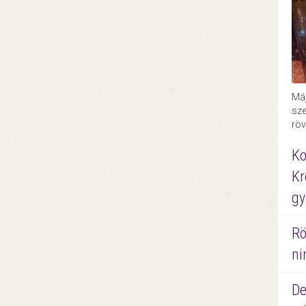
Máj
sze
röv
Ko
Kr
gy
Rö
ni
De