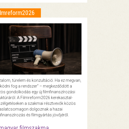
ilmreform2026
zalom, türelem és konzultáció. Ha ez megvan,
ödni fog a rendszer” – megkezdődött a
ös gondolkodás egy új filmfinanszírozási
uktúráról. A Filmreform2026 kerekasztal-
zélgetéseken a szakmai résztvevők közös
vaslatcsomagon dolgoznak a hazai
mfinanszírozás és filmgyártás jövőjéről.
magyar filmszakma