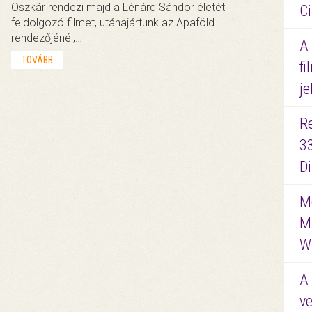
Oszkár rendezi majd a Lénárd Sándor életét
Ci
feldolgozó filmet, utánajártunk az Apaföld
rendezőjénél,…
A
TOVÁBB
fi
je
R
3
D
Me
M
W
A 
ve