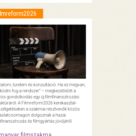
ilmreform2026
zalom, türelem és konzultáció. Ha ez megvan,
ödni fog a rendszer” – megkezdődött a
ös gondolkodás egy új filmfinanszírozási
uktúráról. A Filmreform2026 kerekasztal-
zélgetéseken a szakmai résztvevők közös
vaslatcsomagon dolgoznak a hazai
mfinanszírozás és filmgyártás jövőjéről.
magyar filmszakma