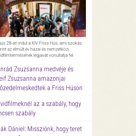
us 28-án indul a XIV. Friss Hús, ami szokás
rint az elmúlt év hazai és nemzetközi
idfilmtermésének legjavát vonultatja fel.
nrád Zsuzsanna medvéje és
eif Zsuzsanna amazonjai
őzedelmeskedtek a Friss Húson
vidfilmeknél az a szabály, hogy
ncsen szabály
ák Dániel: Missziónk, hogy teret