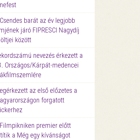
nefest
 Csendes barát az év legjobb
lmjének járó FIPRESCI Nagydíj
löltjei között
ekordszámú nevezés érkezett a
3. Országos/Kárpát-medencei
iákfilmszemlére
gérkezett az első előzetes a
agyarországon forgatott
ickerhez
Filmpikniken premier előtt
títik a Még egy kívánságot