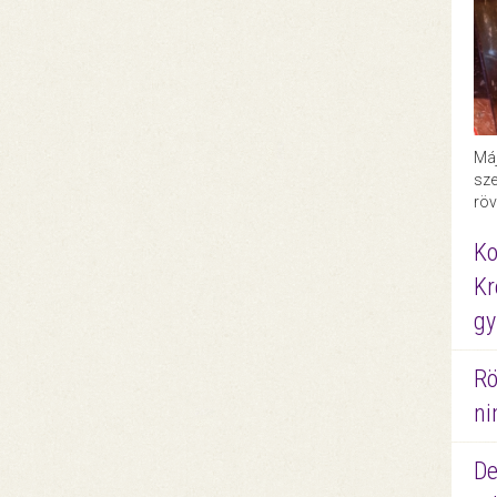
Máj
sze
röv
Ko
Kr
gy
Rö
ni
De