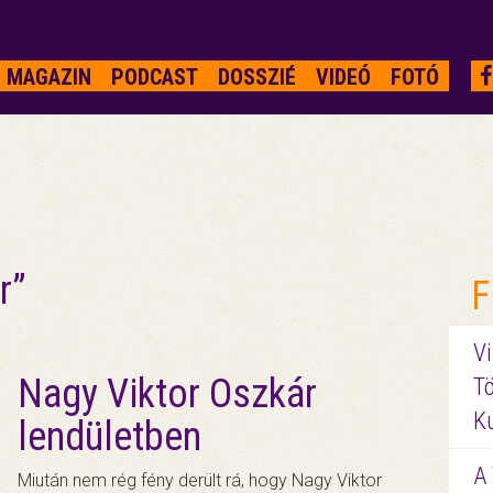
MAGAZIN
PODCAST
DOSSZIÉ
VIDEÓ
FOTÓ
r”
F
Vi
Nagy Viktor Oszkár
Tö
K
lendületben
A 
Miután nem rég fény derült rá, hogy Nagy Viktor