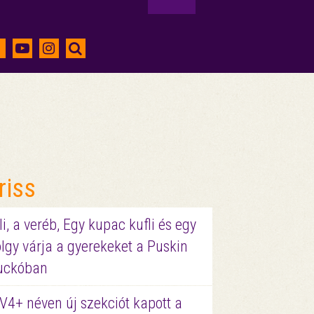
riss
li, a veréb, Egy kupac kufli és egy
lgy várja a gyerekeket a Puskin
uckóban
V4+ néven új szekciót kapott a