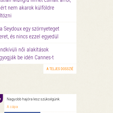
ért nem akarok külföldre
ltözni
a Seydoux egy szörnyeteget
eret, és nincs ezzel egyedül
ndkívüli női alakítások
gyogják be idén Cannes-t
A TELJES DOSSZIÉ
Nagyobb hajóra lesz szükségünk.
A cápa