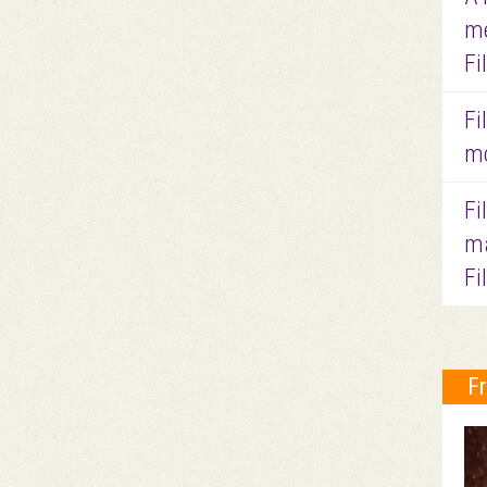
me
Fi
Fi
mo
Fi
ma
Fi
F