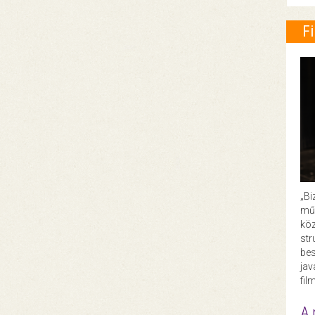
F
„Bi
műk
köz
str
bes
ja
fil
A 