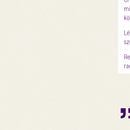
mi
kö
Lé
sz
Re
ra