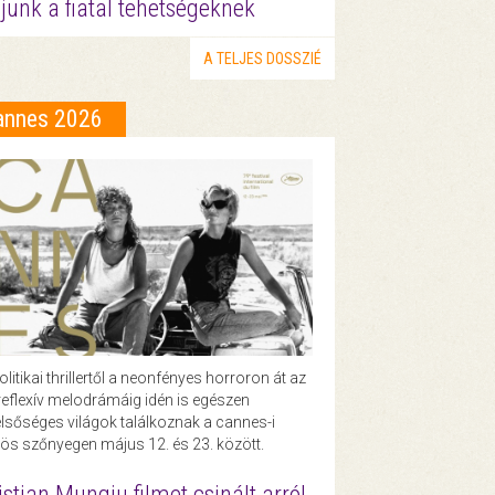
junk a fiatal tehetségeknek
A TELJES DOSSZIÉ
annes 2026
olitikai thrillertől a neonfényes horroron át az
eflexív melodrámáig idén is egészen
lsőséges világok találkoznak a cannes-i
ös szőnyegen május 12. és 23. között.
istian Mungiu filmet csinált arról,