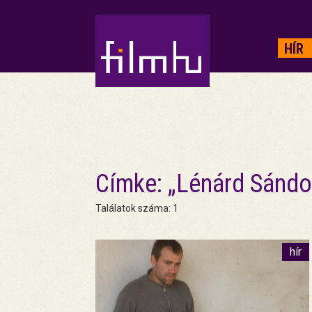
HIRDETÉS
HÍR
Címke: „Lénárd Sándo
Találatok száma: 1
hír