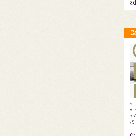
ad
C
A p
önr
szé
vör
Cr