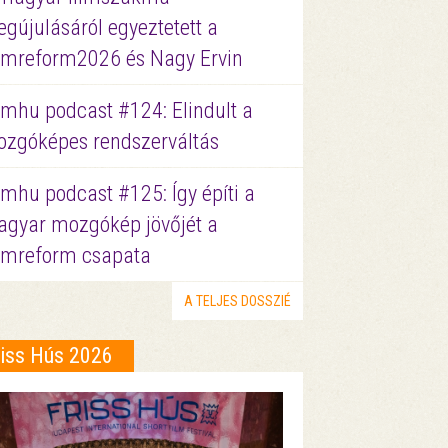
gújulásáról egyeztetett a
lmreform2026 és Nagy Ervin
lmhu podcast #124: Elindult a
zgóképes rendszerváltás
lmhu podcast #125: Így építi a
gyar mozgókép jövőjét a
lmreform csapata
A TELJES DOSSZIÉ
riss Hús 2026