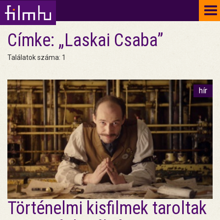
To
na
Címke: „Laskai Csaba”
Találatok száma: 1
hír
Történelmi kisfilmek taroltak