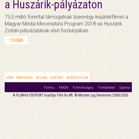
a Huszárik-pályázaton
75,5 millió forinttal támogatnak tizennégy kisjátékfilmet a
Magyar Média Mecenatúra Program 2018-as Huszárik
Zoltán-pályázatának első fordulójában.…
TOVÁBB
STÁB
PARTNEREK
RÓLUNK
KONTAKT
ADATVÉDELEM
Filmhu
HMDB
FilmInHungary
Filmtörténet
Szakma
A FILMHU-CSOPORT kiadója Film.hu Kft. © Minden jog fenntartva 2000-2026