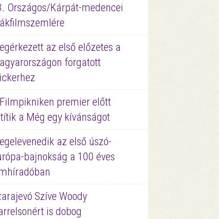
3. Országos/Kárpát-medencei
iákfilmszemlére
gérkezett az első előzetes a
agyarországon forgatott
ickerhez
Filmpikniken premier előtt
títik a Még egy kívánságot
egelevenedik az első úszó-
urópa-bajnokság a 100 éves
ilmhíradóban
zarajevó Szíve Woody
rrelsonért is dobog