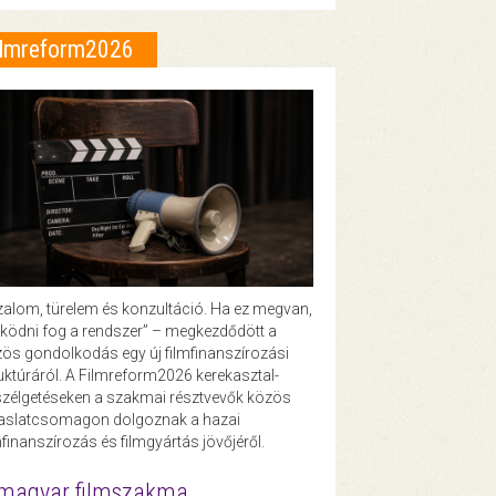
ilmreform2026
zalom, türelem és konzultáció. Ha ez megvan,
ödni fog a rendszer” – megkezdődött a
ös gondolkodás egy új filmfinanszírozási
uktúráról. A Filmreform2026 kerekasztal-
zélgetéseken a szakmai résztvevők közös
vaslatcsomagon dolgoznak a hazai
mfinanszírozás és filmgyártás jövőjéről.
magyar filmszakma