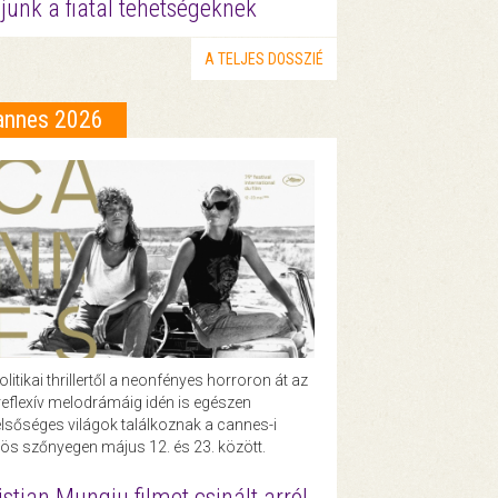
junk a fiatal tehetségeknek
A TELJES DOSSZIÉ
annes 2026
olitikai thrillertől a neonfényes horroron át az
eflexív melodrámáig idén is egészen
lsőséges világok találkoznak a cannes-i
ös szőnyegen május 12. és 23. között.
istian Mungiu filmet csinált arról,