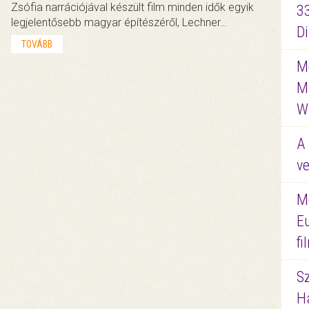
Zsófia narrációjával készült film minden idők egyik
3
legjelentősebb magyar építészéről, Lechner…
D
TOVÁBB
Me
M
W
A 
ve
M
E
f
S
Ha