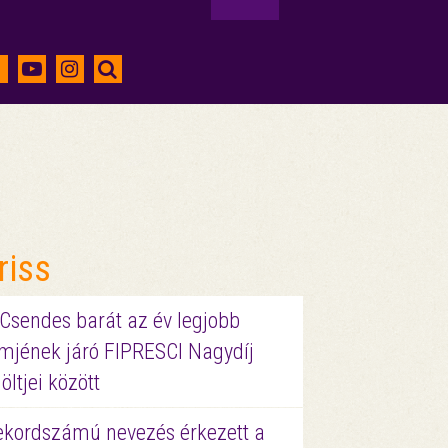
riss
 Csendes barát az év legjobb
lmjének járó FIPRESCI Nagydíj
löltjei között
ekordszámú nevezés érkezett a