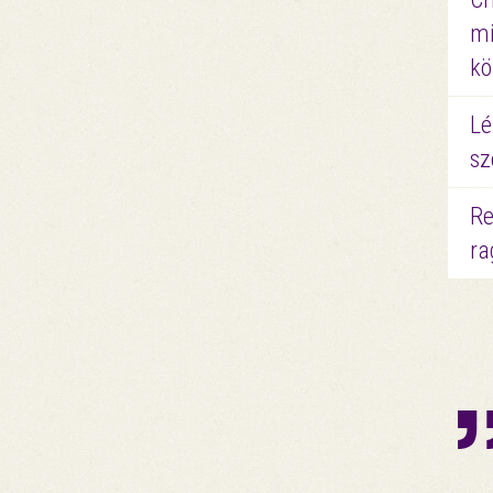
mi
kö
Lé
sz
Re
ra