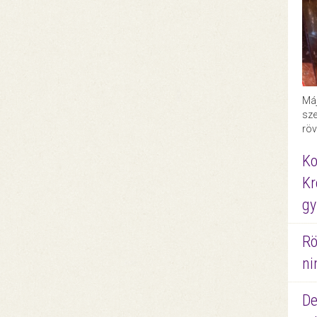
Máj
sze
röv
Ko
Kr
gy
Rö
ni
De