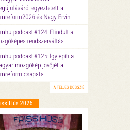
gújulásáról egyeztetett a
lmreform2026 és Nagy Ervin
lmhu podcast #124: Elindult a
zgóképes rendszerváltás
lmhu podcast #125: Így építi a
gyar mozgókép jövőjét a
lmreform csapata
A TELJES DOSSZIÉ
riss Hús 2026