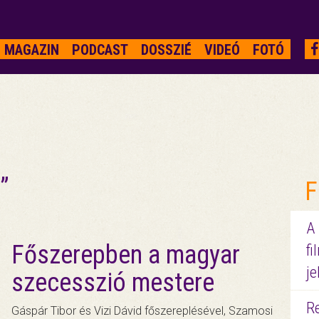
MAGAZIN
PODCAST
DOSSZIÉ
VIDEÓ
FOTÓ
”
F
A
Főszerepben a magyar
fi
je
szecesszió mestere
R
Gáspár Tibor és Vizi Dávid főszereplésével, Szamosi