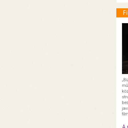
F
„Bi
műk
köz
str
bes
ja
fil
A 