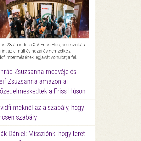
us 28-án indul a XIV. Friss Hús, ami szokás
rint az elmúlt év hazai és nemzetközi
idfilmtermésének legjavát vonultatja fel.
nrád Zsuzsanna medvéje és
eif Zsuzsanna amazonjai
őzedelmeskedtek a Friss Húson
vidfilmeknél az a szabály, hogy
ncsen szabály
ák Dániel: Missziónk, hogy teret