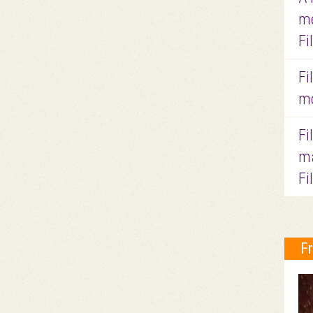
me
Fi
Fi
mo
Fi
ma
Fi
F