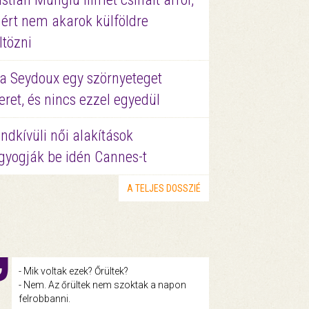
ért nem akarok külföldre
ltözni
a Seydoux egy szörnyeteget
eret, és nincs ezzel egyedül
ndkívüli női alakítások
gyogják be idén Cannes-t
A TELJES DOSSZIÉ
- Mik voltak ezek? Őrültek?
- Nem. Az őrültek nem szoktak a napon
felrobbanni.