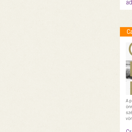
ad
C
A p
önr
szé
vör
Cr