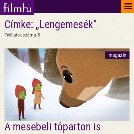
To
na
Címke: „Lengemesék”
Találatok száma: 5
magazin
A mesebeli tóparton is