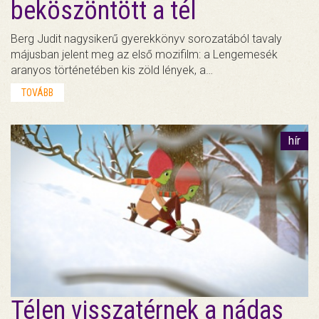
beköszöntött a tél
Berg Judit nagysikerű gyerekkönyv sorozatából tavaly
májusban jelent meg az első mozifilm: a Lengemesék
aranyos történetében kis zöld lények, a…
TOVÁBB
hír
Télen visszatérnek a nádas