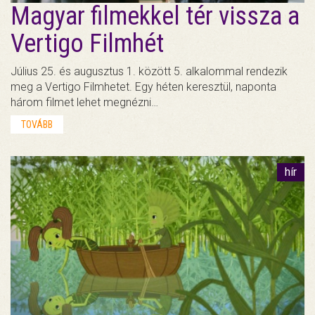
Magyar filmekkel tér vissza a
Vertigo Filmhét
Július 25. és augusztus 1. között 5. alkalommal rendezik
meg a Vertigo Filmhetet. Egy héten keresztül, naponta
három filmet lehet megnézni…
TOVÁBB
hír