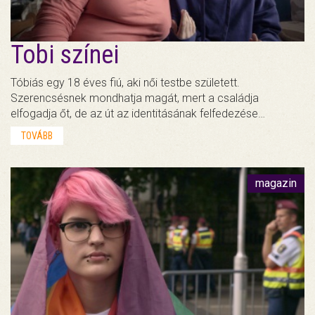
Tobi színei
Tóbiás egy 18 éves fiú, aki női testbe született.
Szerencsésnek mondhatja magát, mert a családja
elfogadja őt, de az út az identitásának felfedezése…
TOVÁBB
magazin