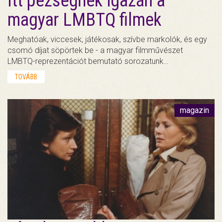
Itt pezsegnek igazán a
magyar LMBTQ filmek
Meghatóak, viccesek, játékosak, szívbe markolók, és egy
csomó díjat söpörtek be - a magyar filmművészet
LMBTQ-reprezentációt bemutató sorozatunk…
TOVÁBB
magazin