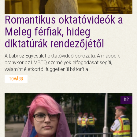
Romantikus oktatóvideók a
Meleg férfiak, hideg
diktatúrák rendezőjétől
A Labrisz Egyesület oktatóvideó-sorozata, A második
aranykor az LMBTQ személyek elfogadását segíti,
valamint életkortól függetlenül bátorít a…
TOVÁBB
hír