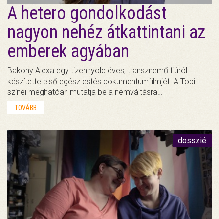
A hetero gondolkodást
nagyon nehéz átkattintani az
emberek agyában
Bakony Alexa egy tizennyolc éves, transznemű fiúról
készítette első egész estés dokumentumfilmjét. A Tobi
színei meghatóan mutatja be a nemváltásra…
TOVÁBB
dosszié