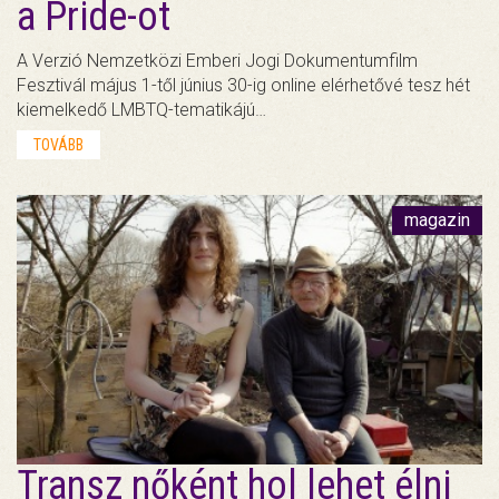
a Pride-ot
A Verzió Nemzetközi Emberi Jogi Dokumentumfilm
Fesztivál május 1-től június 30-ig online elérhetővé tesz hét
kiemelkedő LMBTQ-tematikájú…
TOVÁBB
magazin
Transz nőként hol lehet élni