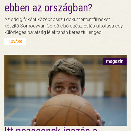
ebben az országban?
Az eddig főként középhosszú dokumentumfilmeket
készítő Somogyvári Gergő első egész estés alkotása egy
különleges barátság lélektanán keresztül enged…
TOVÁBB
magazin