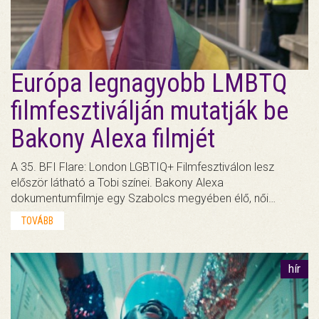
Európa legnagyobb LMBTQ
filmfesztiválján mutatják be
Bakony Alexa filmjét
A 35. BFI Flare: London LGBTIQ+ Filmfesztiválon lesz
először látható a Tobi színei. Bakony Alexa
dokumentumfilmje egy Szabolcs megyében élő, női…
TOVÁBB
hír