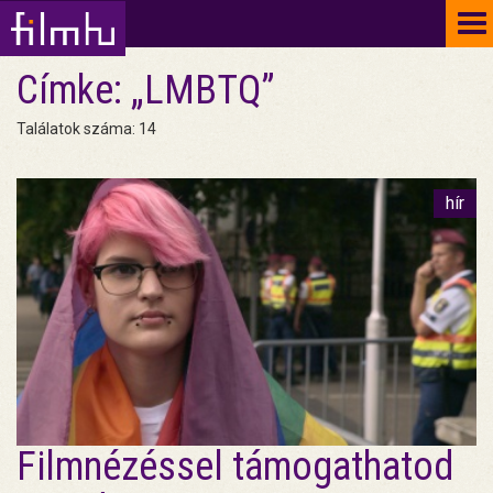
To
na
Címke: „LMBTQ”
Találatok száma: 14
hír
Filmnézéssel támogathatod