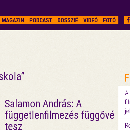
MAGAZIN
PODCAST
DOSSZIÉ
VIDEÓ
FOTÓ
skola”
F
A
Salamon András: A
fi
je
függetlenfilmezés függővé
tesz
R