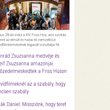
us 28-án indul a XIV. Friss Hús, ami szokás
rint az elmúlt év hazai és nemzetközi
idfilmtermésének legjavát vonultatja fel.
nrád Zsuzsanna medvéje és
eif Zsuzsanna amazonjai
őzedelmeskedtek a Friss Húson
vidfilmeknél az a szabály, hogy
ncsen szabály
ák Dániel: Missziónk, hogy teret