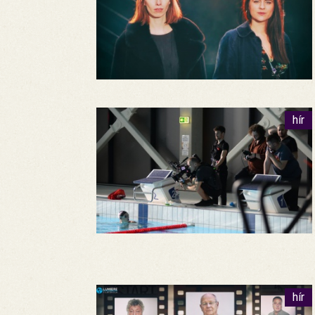
hír
hír