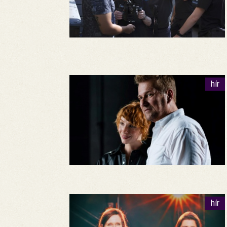
hír
hír