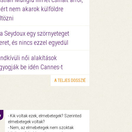
ért nem akarok külföldre
ltözni
a Seydoux egy szörnyeteget
eret, és nincs ezzel egyedül
ndkívüli női alakítások
gyogják be idén Cannes-t
A TELJES DOSSZIÉ
- Kik voltak ezek, elmebetegek? Szerinted
elmebetegek voltak?
- Nem, az elmebetegek nem szoktak