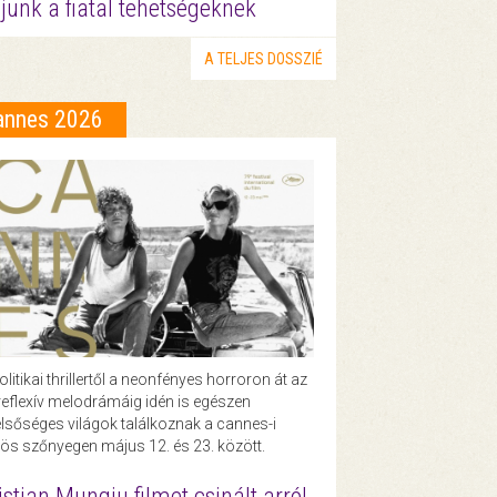
junk a fiatal tehetségeknek
A TELJES DOSSZIÉ
annes 2026
olitikai thrillertől a neonfényes horroron át az
eflexív melodrámáig idén is egészen
lsőséges világok találkoznak a cannes-i
ös szőnyegen május 12. és 23. között.
istian Mungiu filmet csinált arról,