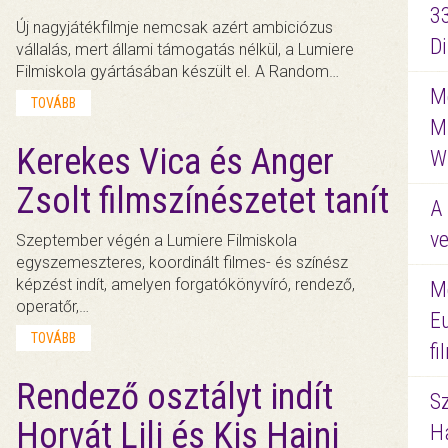
3
Új nagyjátékfilmje nemcsak azért ambiciózus
D
vállalás, mert állami támogatás nélkül, a Lumiere
Filmiskola gyártásában készült el. A Random…
Me
TOVÁBB
M
Kerekes Vica és Anger
W
Zsolt filmszínészetet tanít
A 
ve
Szeptember végén a Lumiere Filmiskola
egyszemeszteres, koordinált filmes- és színész
képzést indít, amelyen forgatókönyvíró, rendező,
M
operatőr,…
E
TOVÁBB
f
Rendező osztályt indít
S
Horvát Lili és Kis Hajni
Ha