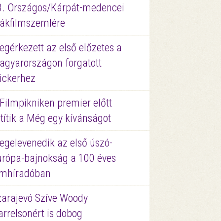
3. Országos/Kárpát-medencei
iákfilmszemlére
gérkezett az első előzetes a
agyarországon forgatott
ickerhez
Filmpikniken premier előtt
títik a Még egy kívánságot
egelevenedik az első úszó-
urópa-bajnokság a 100 éves
ilmhíradóban
zarajevó Szíve Woody
rrelsonért is dobog