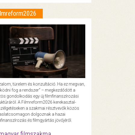
ilmreform2026
zalom, türelem és konzultáció. Ha ez megvan,
ödni fog a rendszer” – megkezdődött a
ös gondolkodás egy új filmfinanszírozási
uktúráról. A Filmreform2026 kerekasztal-
zélgetéseken a szakmai résztvevők közös
vaslatcsomagon dolgoznak a hazai
mfinanszírozás és filmgyártás jövőjéről.
magyar filmszakma