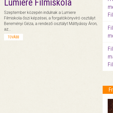
Lumiere Filmiskola
me
Szeptember közepén indulnak a Lumiere
Fi
Filmiskola őszi képzései, a forgatókönyvíró osztályt
Bereményi Géza, a rendező osztályt Máttyássy Áron,
Fi
az…
mo
TOVÁBB
Fi
ma
Fi
F