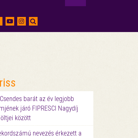
riss
 Csendes barát az év legjobb
lmjének járó FIPRESCI Nagydíj
löltjei között
ekordszámú nevezés érkezett a