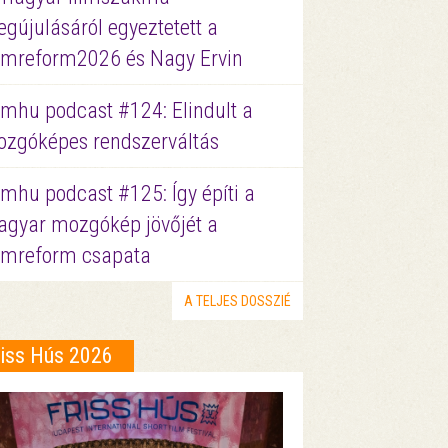
gújulásáról egyeztetett a
lmreform2026 és Nagy Ervin
lmhu podcast #124: Elindult a
zgóképes rendszerváltás
lmhu podcast #125: Így építi a
gyar mozgókép jövőjét a
lmreform csapata
A TELJES DOSSZIÉ
riss Hús 2026