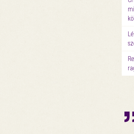
mi
kö
Lé
sz
Re
ra