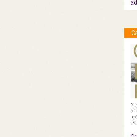
ad
C
A p
önr
szé
vör
Cr