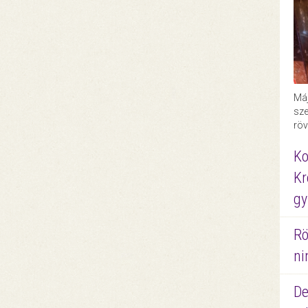
Máj
sze
röv
Ko
Kr
gy
Rö
ni
De