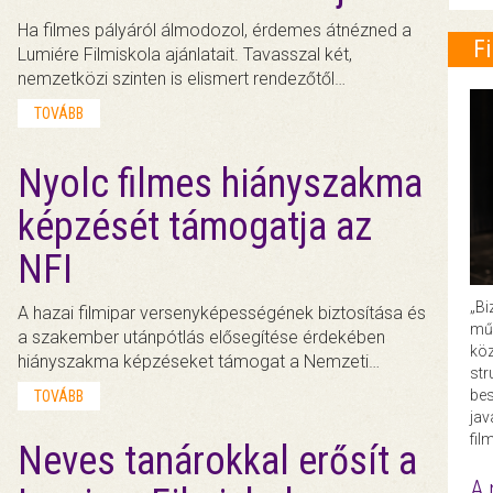
Ha filmes pályáról álmodozol, érdemes átnézned a
F
Lumiére Filmiskola ajánlatait. Tavasszal két,
nemzetközi szinten is elismert rendezőtől…
TOVÁBB
Nyolc filmes hiányszakma
képzését támogatja az
NFI
„Bi
A hazai filmipar versenyképességének biztosítása és
műk
a szakember utánpótlás elősegítése érdekében
köz
hiányszakma képzéseket támogat a Nemzeti…
str
bes
TOVÁBB
ja
fil
Neves tanárokkal erősít a
A 