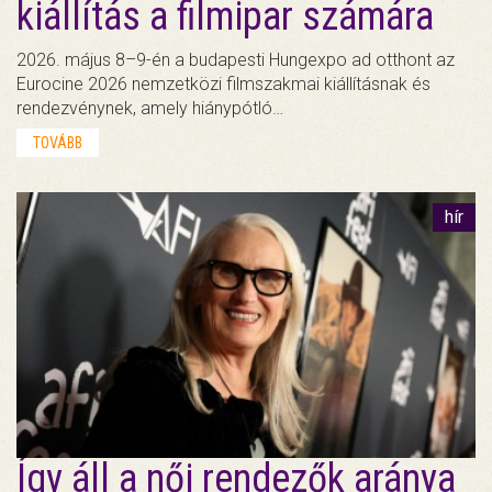
kiállítás a filmipar számára
2026. május 8–9-én a budapesti Hungexpo ad otthont az
Eurocine 2026 nemzetközi filmszakmai kiállításnak és
rendezvénynek, amely hiánypótló…
TOVÁBB
hír
Így áll a női rendezők aránya