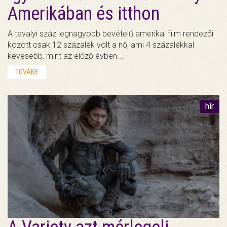
Amerikában és itthon
A tavalyi száz legnagyobb bevételű amerikai film rendezői
között csak 12 százalék volt a nő, ami 4 százalékkal
kevesebb, mint az előző évben.…
TOVÁBB
hír