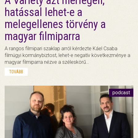
A Variety azt mérlegeli,
hatással lehet-e a
melegellenes törvény a
magyar filmiparra
A rangos filmipari szaklap arról kérdezte Káel Csaba
filmügyi kormánybiztost, lehet-e negatív következménye a
magyar filmiparra nézve a széleskörű…
TOVÁBB
podcast