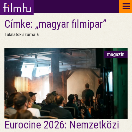
To
na
Címke: „magyar filmipar”
Találatok száma: 6
magazin
Eurocine 2026: Nemzetközi