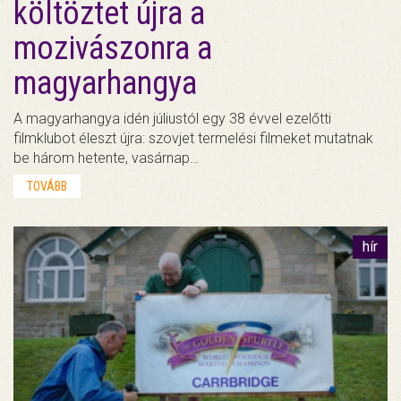
költöztet újra a
mozivászonra a
magyarhangya
A magyarhangya idén júliustól egy 38 évvel ezelőtti
filmklubot éleszt újra: szovjet termelési filmeket mutatnak
be három hetente, vasárnap…
TOVÁBB
hír