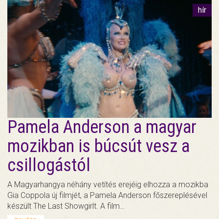
hír
Pamela Anderson a magyar
mozikban is búcsút vesz a
csillogástól
A Magyarhangya néhány vetítés erejéig elhozza a mozikba
Gia Coppola új filmjét, a Pamela Anderson főszereplésével
készült The Last Showgirlt. A film…