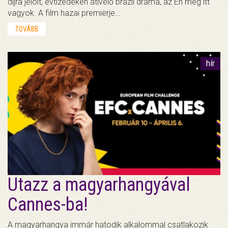
díjra jelölt, évtizedeken átívelő brazil dráma, az Én még itt
vagyok. A film hazai premierje…
TOVÁBB
hír
Utazz a magyarhangyával
Cannes-ba!
A magyarhangya immár hatodik alkalommal csatlakozik