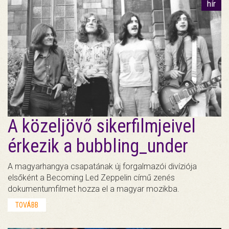
hír
A közeljövő sikerfilmjeivel
érkezik a bubbling_under
A magyarhangya csapatának új forgalmazói divíziója
elsőként a Becoming Led Zeppelin című zenés
dokumentumfilmet hozza el a magyar mozikba.
TOVÁBB