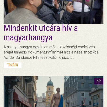
Mindenkit utcára hív a
magyarhangya
A magyarhangya egy felemelő, a közösségi cselekvés
erejét ünneplő dokumentumfilmmet hoz a hazai mozikba.
Az idei Sundance Filmfesztiválon díjazott…
TOVÁBB
hír