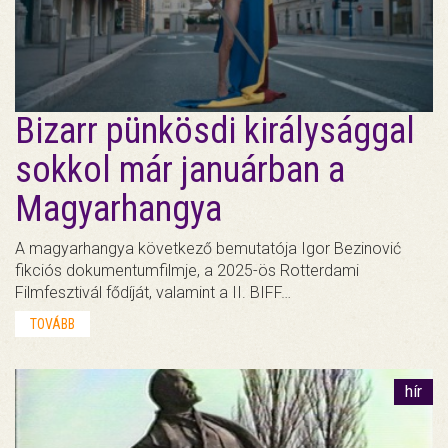
Bizarr pünkösdi királysággal
sokkol már januárban a
Magyarhangya
A magyarhangya következő bemutatója Igor Bezinović
fikciós dokumentumfilmje, a 2025-ös Rotterdami
Filmfesztivál fődíját, valamint a II. BIFF…
TOVÁBB
hír