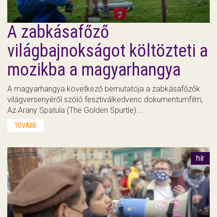
A zabkásafőző
világbajnokságot költözteti a
mozikba a magyarhangya
A magyarhangya következő bemutatója a zabkásafőzők
világversenyéről szóló fesztiválkedvenc dokumentumfilm,
Az Arany Spatula (The Golden Spurtle).…
TOVÁBB
hír