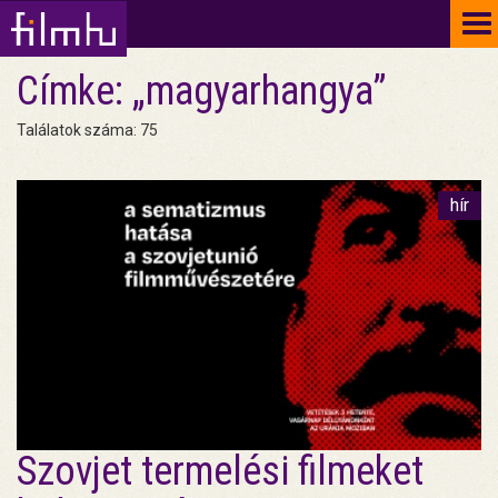
To
na
Címke: „magyarhangya”
Találatok száma: 75
hír
Szovjet termelési filmeket