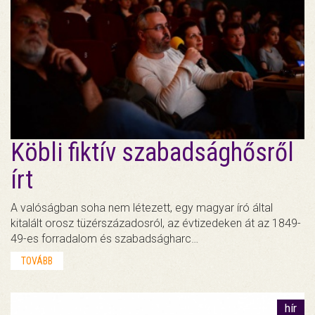
Köbli fiktív szabadsághősről
írt
A valóságban soha nem létezett, egy magyar író által
kitalált orosz tüzérszázadosról, az évtizedeken át az 1849-
49-es forradalom és szabadságharc…
TOVÁBB
hír