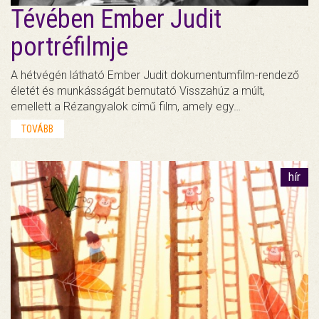
Tévében Ember Judit
portréfilmje
A hétvégén látható Ember Judit dokumentumfilm-rendező
életét és munkásságát bemutató Visszahúz a múlt,
emellett a Rézangyalok című film, amely egy…
TOVÁBB
hír