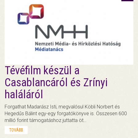
Tévéfilm készül a
Casablancáról és Zrínyi
haláláról
Forgathat Madarász Isti, megvalósul Köbli Norbert és
Hegedűs Bálint egy-egy forgatókönyve is. Összesen 600
millió forint támogatáshoz juttatta öt…
TOVÁBB