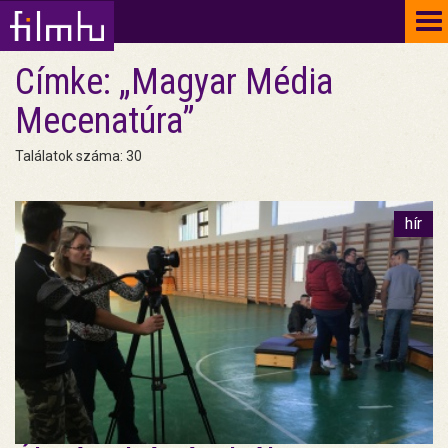
To
na
Címke: „Magyar Média
Mecenatúra”
Találatok száma: 30
hír