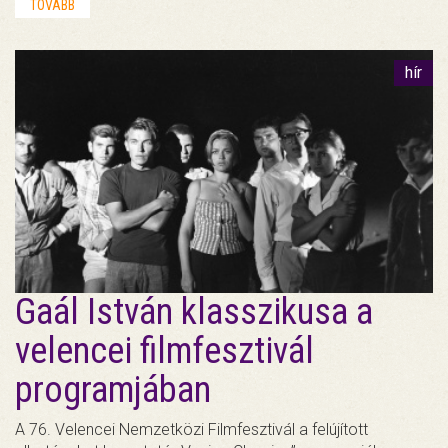
TOVÁBB
hír
Gaál István klasszikusa a
velencei filmfesztivál
programjában
A 76. Velencei Nemzetközi Filmfesztivál a felújított