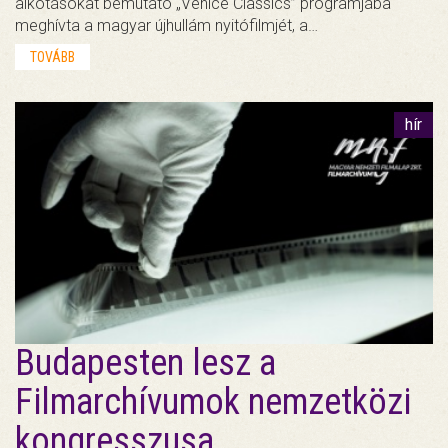
alkotásokat bemutató „Venice Classics” programjába
meghívta a magyar újhullám nyitófilmjét, a…
TOVÁBB
hír
Budapesten lesz a
Filmarchívumok nemzetközi
kongresszusa