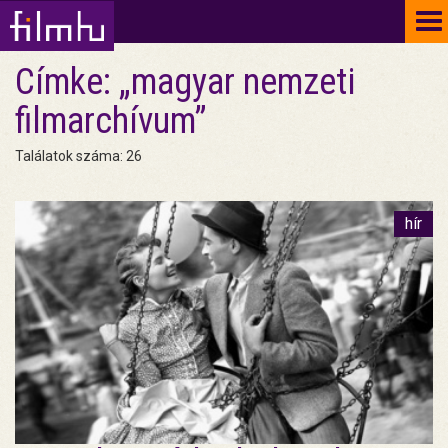
To
na
Címke: „magyar nemzeti
filmarchívum”
Találatok száma: 26
hír