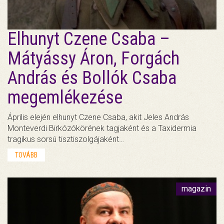
Elhunyt Czene Csaba –
Mátyássy Áron, Forgách
András és Bollók Csaba
megemlékezése
Április elején elhunyt Czene Csaba, akit Jeles András
Monteverdi Birkózókörének tagjaként és a Taxidermia
tragikus sorsú tisztiszolgájaként…
TOVÁBB
magazin