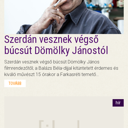
Szerdán vesznek végső
búcsút Dömölky Jánostól
Szerdán vesznek végső búcsút Dömölky János
filmrendezőtől; a Balázs Béla-díjjal kitüntetett érdemes és
kiváló művészt 15 órakor a Farkasréti temető…
TOVÁBB
hír