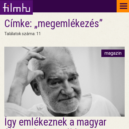
To
na
Címke: „megemlékezés”
Találatok száma: 11
magazin
Így emlékeznek a magyar