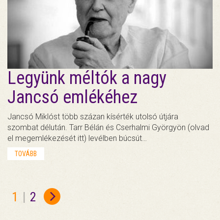
Legyünk méltók a nagy
Jancsó emlékéhez
Jancsó Miklóst több százan kísérték utolsó útjára
szombat délután. Tarr Bélán és Cserhalmi Györgyön (olvad
el megemlékezését itt) levélben búcsút…
TOVÁBB
1
|
2