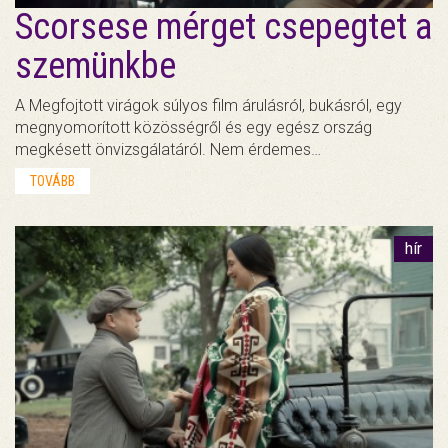
Scorsese mérget csepegtet a
szemünkbe
A Megfojtott virágok súlyos film árulásról, bukásról, egy
megnyomorított közösségről és egy egész ország
megkésett önvizsgálatáról. Nem érdemes…
TOVÁBB
hír