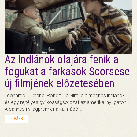
Az indiánok olajára fenik a
fogukat a farkasok Scorsese
új filmjének előzetesében
Leonardo DiCaprio, Robert De Niro, olajmágnás indiánok
és egy rejtélyes gyilkosságsorozat az amerikai nyugaton.
A cannes-i világpremier alkalmából…
TOVÁBB