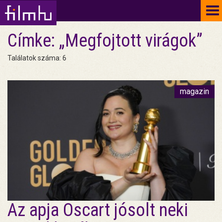
To
na
Címke: „Megfojtott virágok”
Találatok száma: 6
magazin
Az apja Oscart jósolt neki