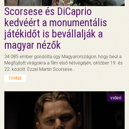
Scorsese és DiCaprio
kedvéért a monumentális
játékidőt is bevállalják a
magyar nézők
34 085 ember gondolta úgy Magyarországon, hogy beül a
Megfojtott virágokra a film első hétvégéjén, október 19. és
22. között. Ezzel Martin Scorsese…
TOVÁBB
videó