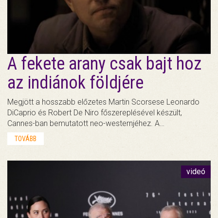
A fekete arany csak bajt hoz
az indiánok földjére
Megjött a hosszabb előzetes Martin Scorsese Leonardo
DiCaprio és Robert De Niro főszereplésével készült,
Cannes-ban bemutatott neo-westernjéhez. A…
TOVÁBB
videó