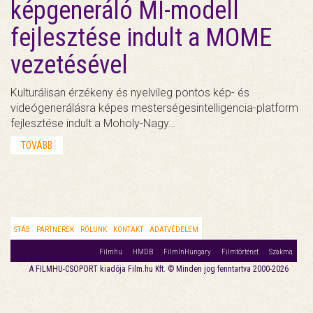
képgeneráló MI-modell
fejlesztése indult a MOME
vezetésével
Kulturálisan érzékeny és nyelvileg pontos kép- és
videógenerálásra képes mesterségesintelligencia-platform
fejlesztése indult a Moholy-Nagy…
TOVÁBB
STÁB
PARTNEREK
RÓLUNK
KONTAKT
ADATVÉDELEM
Filmhu
HMDB
FilmInHungary
Filmtörténet
Szakma
A FILMHU-CSOPORT kiadója Film.hu Kft. © Minden jog fenntartva 2000-2026