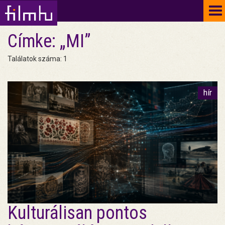
To
na
Címke: „MI”
Találatok száma: 1
hír
Kulturálisan pontos