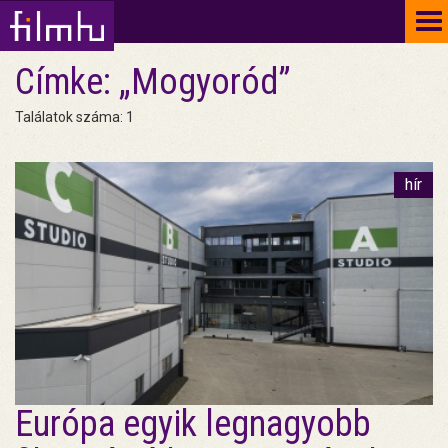
To
na
Címke: „Mogyoród”
Találatok száma: 1
hír
Európa egyik legnagyobb