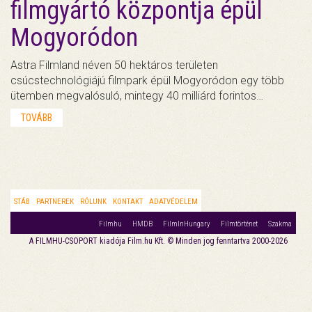
filmgyártó központja épül
Mogyoródon
Astra Filmland néven 50 hektáros területen
csúcstechnológiájú filmpark épül Mogyoródon egy több
ütemben megvalósuló, mintegy 40 milliárd forintos…
TOVÁBB
STÁB
PARTNEREK
RÓLUNK
KONTAKT
ADATVÉDELEM
Filmhu
HMDB
FilmInHungary
Filmtörténet
Szakma
A FILMHU-CSOPORT kiadója Film.hu Kft. © Minden jog fenntartva 2000-2026