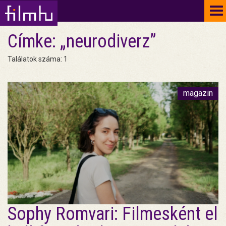
To
na
Címke: „neurodiverz”
Találatok száma: 1
magazin
Sophy Romvari: Filmesként el