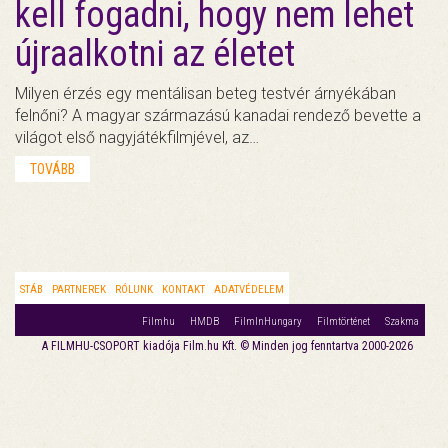
kell fogadni, hogy nem lehet
újraalkotni az életet
Milyen érzés egy mentálisan beteg testvér árnyékában
felnőni? A magyar származású kanadai rendező bevette a
világot első nagyjátékfilmjével, az…
TOVÁBB
STÁB
PARTNEREK
RÓLUNK
KONTAKT
ADATVÉDELEM
Filmhu
HMDB
FilmInHungary
Filmtörténet
Szakma
A FILMHU-CSOPORT kiadója Film.hu Kft. © Minden jog fenntartva 2000-2026