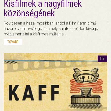
Kisfilmek a nagyfilmek
közönségének
Rövidesen a hazai mozikban landol a Film Farm című
hazai rövidfilm-válogatás, mely sajátos módon kívánja
megismertetni a kisfilmes műfajt a…
TOVÁBB
hír