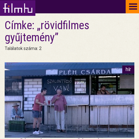
To
na
Címke: „rövidfilmes
gyűjtemény”
Találatok száma: 2
hír