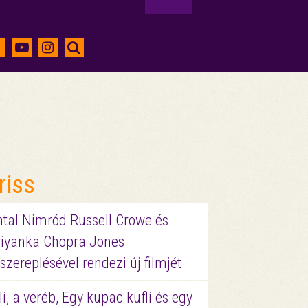
riss
ntal Nimród Russell Crowe és
riyanka Chopra Jones
szereplésével rendezi új filmjét
li, a veréb, Egy kupac kufli és egy