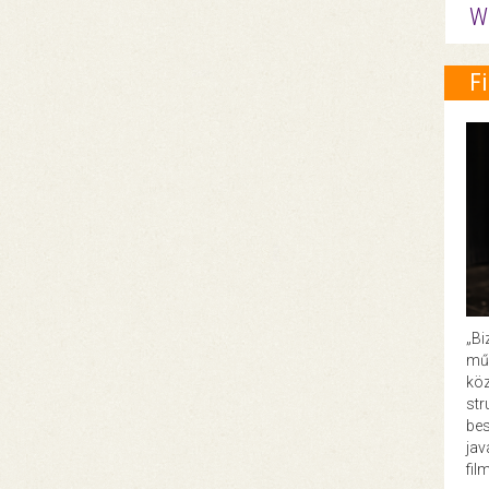
W
F
„Bi
műk
köz
str
bes
ja
fil