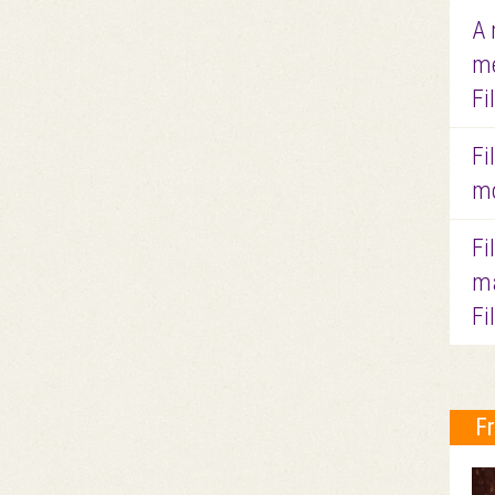
A 
me
Fi
Fi
mo
Fi
ma
Fi
F