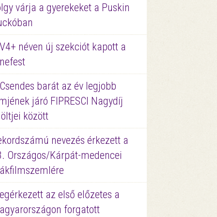
lgy várja a gyerekeket a Puskin
uckóban
V4+ néven új szekciót kapott a
nefest
 Csendes barát az év legjobb
lmjének járó FIPRESCI Nagydíj
löltjei között
ekordszámú nevezés érkezett a
3. Országos/Kárpát-medencei
iákfilmszemlére
gérkezett az első előzetes a
agyarországon forgatott