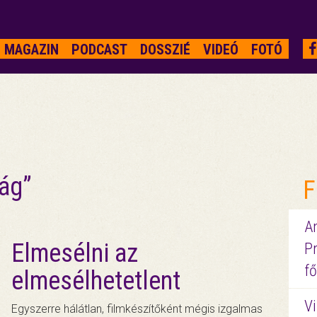
MAGAZIN
PODCAST
DOSSZIÉ
VIDEÓ
FOTÓ
ág”
F
A
Elmesélni az
P
fő
elmesélhetetlent
Vi
Egyszerre hálátlan, filmkészítőként mégis izgalmas