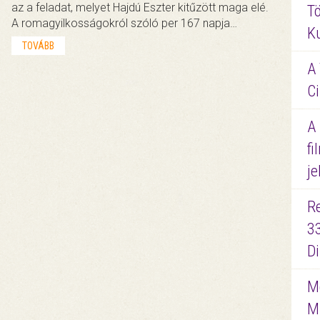
az a feladat, melyet Hajdú Eszter kitűzött maga elé.
Tö
A romagyilkosságokról szóló per 167 napja…
K
TOVÁBB
A 
Ci
A
fi
je
R
3
D
Me
M