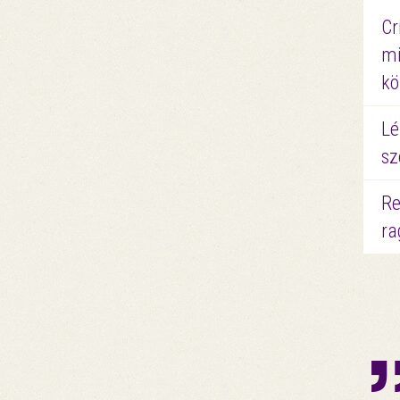
Cr
mi
kö
Lé
sz
Re
ra