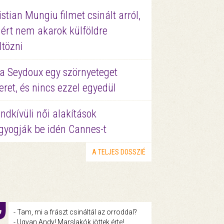
istian Mungiu filmet csinált arról,
ért nem akarok külföldre
ltözni
a Seydoux egy szörnyeteget
eret, és nincs ezzel egyedül
ndkívüli női alakítások
gyogják be idén Cannes-t
A TELJES DOSSZIÉ
- Tam, mi a frászt csináltál az orroddal?
- Ugyan Andy! Marslakók jöttek érte!