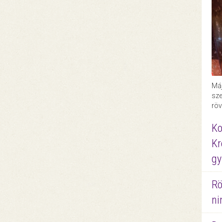
Máj
sze
röv
Ko
Kr
gy
Rö
ni