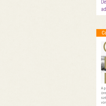
De
ad
C
A p
önr
szé
vör