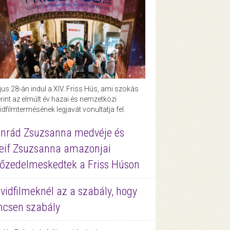
us 28-án indul a XIV. Friss Hús, ami szokás
rint az elmúlt év hazai és nemzetközi
idfilmtermésének legjavát vonultatja fel.
nrád Zsuzsanna medvéje és
eif Zsuzsanna amazonjai
őzedelmeskedtek a Friss Húson
vidfilmeknél az a szabály, hogy
ncsen szabály