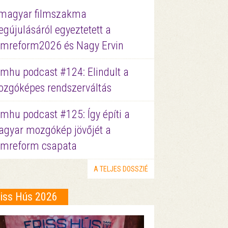
magyar filmszakma
gújulásáról egyeztetett a
lmreform2026 és Nagy Ervin
lmhu podcast #124: Elindult a
zgóképes rendszerváltás
lmhu podcast #125: Így építi a
gyar mozgókép jövőjét a
lmreform csapata
A TELJES DOSSZIÉ
riss Hús 2026