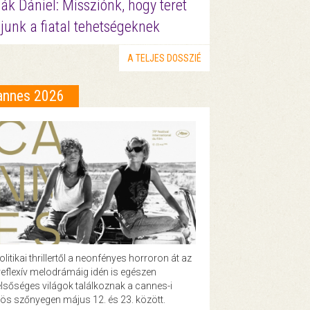
ák Dániel: Missziónk, hogy teret
junk a fiatal tehetségeknek
A TELJES DOSSZIÉ
annes 2026
olitikai thrillertől a neonfényes horroron át az
eflexív melodrámáig idén is egészen
lsőséges világok találkoznak a cannes-i
ös szőnyegen május 12. és 23. között.