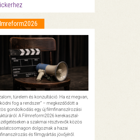
ickerhez
ilmreform2026
zalom, türelem és konzultáció. Ha ez megvan,
ödni fog a rendszer” – megkezdődött a
ös gondolkodás egy új filmfinanszírozási
uktúráról. A Filmreform2026 kerekasztal-
zélgetéseken a szakmai résztvevők közös
vaslatcsomagon dolgoznak a hazai
mfinanszírozás és filmgyártás jövőjéről.