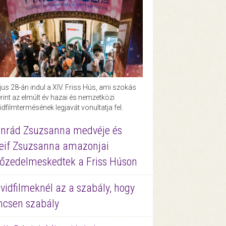
us 28-án indul a XIV. Friss Hús, ami szokás
rint az elmúlt év hazai és nemzetközi
idfilmtermésének legjavát vonultatja fel.
nrád Zsuzsanna medvéje és
eif Zsuzsanna amazonjai
őzedelmeskedtek a Friss Húson
vidfilmeknél az a szabály, hogy
ncsen szabály