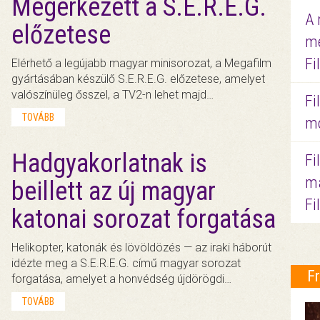
Megérkezett a S.E.R.E.G.
A 
előzetese
me
Fi
Elérhető a legújabb magyar minisorozat, a Megafilm
gyártásában készülő S.E.R.E.G. előzetese, amelyet
valószínüleg ősszel, a TV2-n lehet majd…
Fi
TOVÁBB
mo
Hadgyakorlatnak is
Fi
ma
beillett az új magyar
Fi
katonai sorozat forgatása
Helikopter, katonák és lövöldözés — az iraki háborút
idézte meg a S.E.R.E.G. című magyar sorozat
F
forgatása, amelyet a honvédség újdörögdi…
TOVÁBB