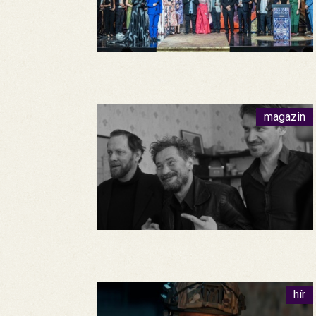
magazin
hír