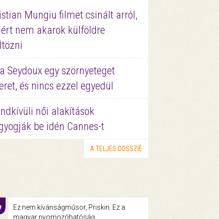
istian Mungiu filmet csinált arról,
ért nem akarok külföldre
ltözni
a Seydoux egy szörnyeteget
eret, és nincs ezzel egyedül
ndkívüli női alakítások
gyogják be idén Cannes-t
A TELJES DOSSZIÉ
Ez nem kívánságműsor, Priskin. Ez a
magyar nyomozóhatóság.