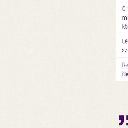
Cr
mi
kö
Lé
sz
Re
ra