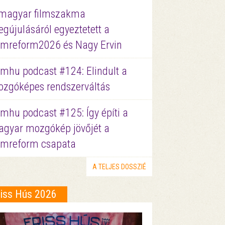
magyar filmszakma
gújulásáról egyeztetett a
lmreform2026 és Nagy Ervin
lmhu podcast #124: Elindult a
zgóképes rendszerváltás
lmhu podcast #125: Így építi a
gyar mozgókép jövőjét a
lmreform csapata
A TELJES DOSSZIÉ
riss Hús 2026