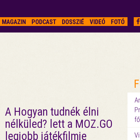
MAGAZIN
PODCAST
DOSSZIÉ
VIDEÓ
FOTÓ
F
A
A Hogyan tudnék élni
P
fő
nélküled? lett a MOZ.GO
legjobb játékfilmje
Vi