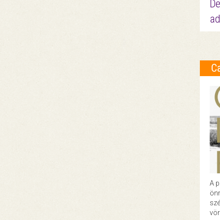
De
ad
C
A p
önr
szé
vör