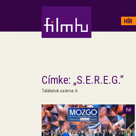
HIRDETÉS
HÍR
Címke: „S.E.R.E.G.”
Találatok száma: 6
hír