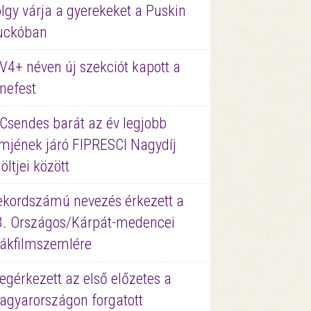
lgy várja a gyerekeket a Puskin
uckóban
V4+ néven új szekciót kapott a
nefest
 Csendes barát az év legjobb
lmjének járó FIPRESCI Nagydíj
löltjei között
ekordszámú nevezés érkezett a
3. Országos/Kárpát-medencei
iákfilmszemlére
gérkezett az első előzetes a
agyarországon forgatott