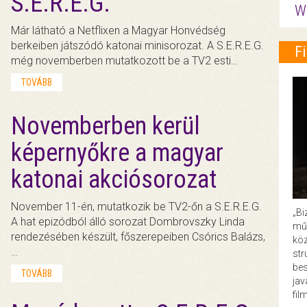
S.E.R.E.G.
W
Már látható a Netflixen a Magyar Honvédség
berkeiben játszódó katonai minisorozat. A S.E.R.E.G.
F
még novemberben mutatkozott be a TV2 esti…
TOVÁBB
Novemberben kerül
képernyőkre a magyar
katonai akciósorozat
November 11-én, mutatkozik be TV2-őn a S.E.R.E.G.
„Bi
A hat epizódból álló sorozat Dombrovszky Linda
műk
rendezésében készült, főszerepeiben Csórics Balázs,
köz
…
str
bes
TOVÁBB
ja
fil