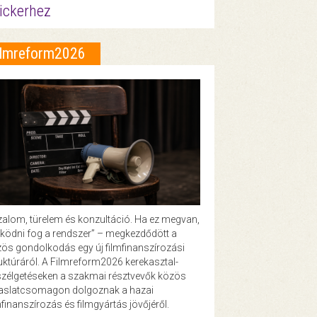
ickerhez
ilmreform2026
zalom, türelem és konzultáció. Ha ez megvan,
ödni fog a rendszer” – megkezdődött a
ös gondolkodás egy új filmfinanszírozási
uktúráról. A Filmreform2026 kerekasztal-
zélgetéseken a szakmai résztvevők közös
vaslatcsomagon dolgoznak a hazai
mfinanszírozás és filmgyártás jövőjéről.