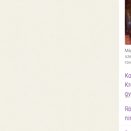
Máj
sze
röv
Ko
Kr
gy
Rö
ni