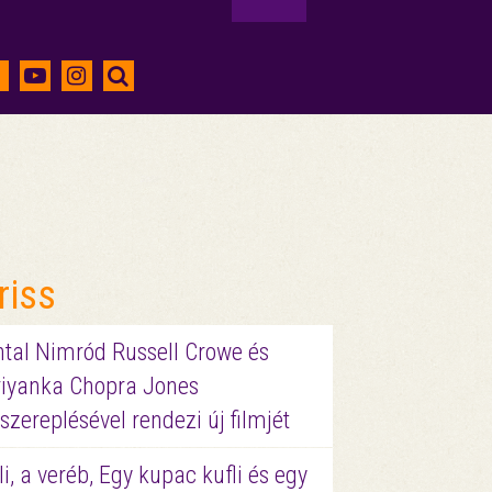
riss
ntal Nimród Russell Crowe és
riyanka Chopra Jones
szereplésével rendezi új filmjét
li, a veréb, Egy kupac kufli és egy