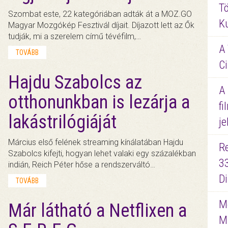
Tö
Szombat este, 22 kategóriában adták át a MOZ.GO
K
Magyar Mozgókép Fesztivál díjait. Díjazott lett az Ők
tudják, mi a szerelem című tévéfilm,…
A 
TOVÁBB
Ci
Hajdu Szabolcs az
A
otthonunkban is lezárja a
fi
lakástrilógiáját
je
Március első felének streaming kínálatában Hajdu
R
Szabolcs kifejti, hogyan lehet valaki egy százalékban
3
indián, Reich Péter hőse a rendszerváltó…
D
TOVÁBB
Me
Már látható a Netflixen a
M