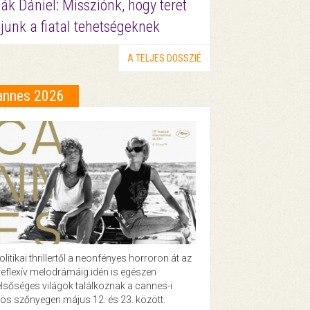
ák Dániel: Missziónk, hogy teret
junk a fiatal tehetségeknek
A TELJES DOSSZIÉ
annes 2026
olitikai thrillertől a neonfényes horroron át az
eflexív melodrámáig idén is egészen
lsőséges világok találkoznak a cannes-i
ös szőnyegen május 12. és 23. között.