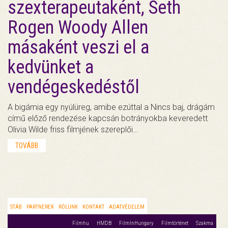
szexterapeutaként, Seth
Rogen Woody Allen
másaként veszi el a
kedvünket a
vendégeskedéstől
A bigámia egy nyúlüreg, amibe ezúttal a Nincs baj, drágám
című előző rendezése kapcsán botrányokba keveredett
Olivia Wilde friss filmjének szereplői…
TOVÁBB
STÁB
PARTNEREK
RÓLUNK
KONTAKT
ADATVÉDELEM
Filmhu
HMDB
FilmInHungary
Filmtörténet
Szakma