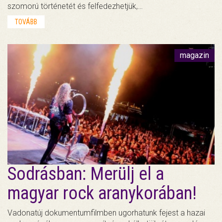
szomorú történetét és felfedezhetjük,…
TOVÁBB
magazin
Sodrásban: Merülj el a
magyar rock aranykorában!
Vadonatúj dokumentumfilmben ugorhatunk fejest a hazai