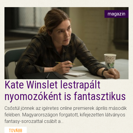
magazin
Kate Winslet lestrapált
nyomozóként is fantasztikus
Csőstül jönnek az igéretes online premierek április második
felében. Magyarországon forgatott, kifejezetten látványos
fantasy-sorozattal csábít a…
TOVÁBB