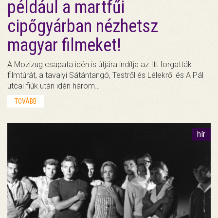
például a martfűi
cipőgyárban nézhetsz
magyar filmeket!
A Mozizug csapata idén is útjára indítja az Itt forgatták
filmtúrát, a tavalyi Sátántangó, Testről és Lélekről és A Pál
utcai fiúk után idén három…
TOVÁBB
hír