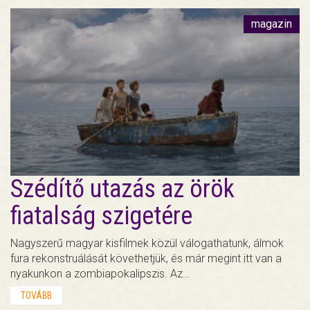
magazin
Szédítő utazás az örök
fiatalság szigetére
Nagyszerű magyar kisfilmek közül válogathatunk, álmok
fura rekonstruálását követhetjük, és már megint itt van a
nyakunkon a zombiapokalipszis. Az…
TOVÁBB