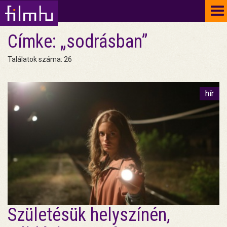
To
na
Címke: „sodrásban”
Találatok száma: 26
hír
Születésük helyszínén,