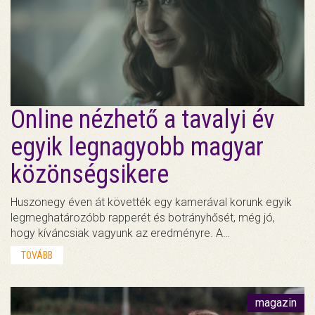
Online nézhető a tavalyi év
egyik legnagyobb magyar
közönségsikere
Huszonegy éven át követték egy kamerával korunk egyik
legmeghatározóbb rapperét és botrányhősét, még jó,
hogy kíváncsiak vagyunk az eredményre. A…
TOVÁBB
magazin