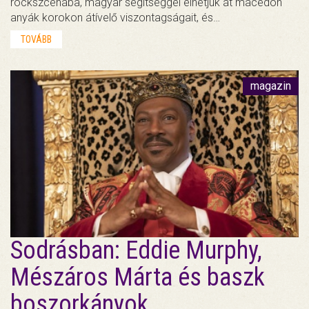
rockszcénába, magyar segítséggel élhetjük át macedón
anyák korokon átívelő viszontagságait, és…
TOVÁBB
magazin
Sodrásban: Eddie Murphy,
Mészáros Márta és baszk
boszorkányok