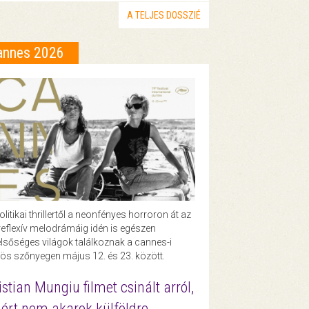
A TELJES DOSSZIÉ
annes 2026
olitikai thrillertől a neonfényes horroron át az
eflexív melodrámáig idén is egészen
lsőséges világok találkoznak a cannes-i
ös szőnyegen május 12. és 23. között.
istian Mungiu filmet csinált arról,
ért nem akarok külföldre