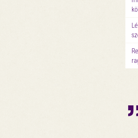
kö
Lé
sz
Re
ra