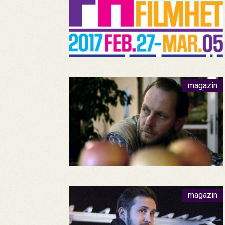
magazin
magazin