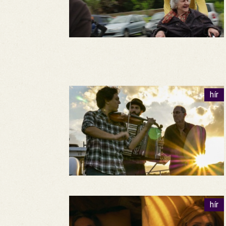
hír
hír