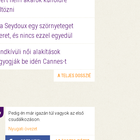
ltözni
a Seydoux egy szörnyeteget
eret, és nincs ezzel egyedül
ndkívüli női alakítások
gyogják be idén Cannes-t
A TELJES DOSSZIÉ
Pedig én már igazán túl vagyok az első
csudálkozáson.
Nyugati övezet