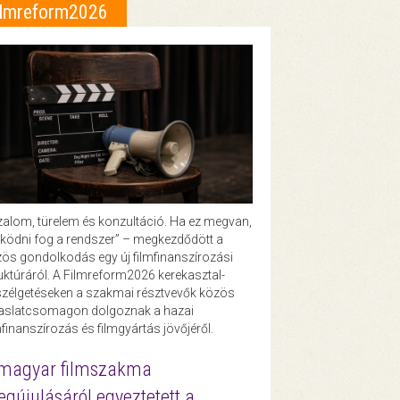
ilmreform2026
zalom, türelem és konzultáció. Ha ez megvan,
ödni fog a rendszer” – megkezdődött a
ös gondolkodás egy új filmfinanszírozási
uktúráról. A Filmreform2026 kerekasztal-
zélgetéseken a szakmai résztvevők közös
vaslatcsomagon dolgoznak a hazai
mfinanszírozás és filmgyártás jövőjéről.
magyar filmszakma
gújulásáról egyeztetett a