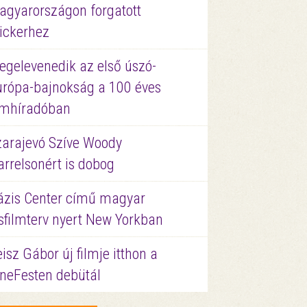
agyarországon forgatott
ickerhez
egelevenedik az első úszó-
urópa-bajnokság a 100 éves
ilmhíradóban
zarajevó Szíve Woody
rrelsonért is dobog
ázis Center című magyar
sfilmterv nyert New Yorkban
isz Gábor új filmje itthon a
ineFesten debütál