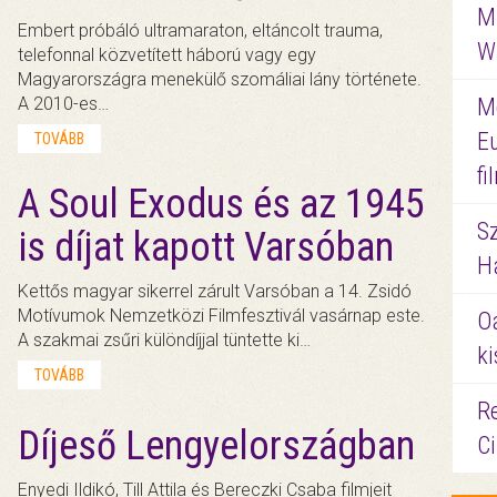
M
Embert próbáló ultramaraton, eltáncolt trauma,
W
telefonnal közvetített háború vagy egy
Magyarországra menekülő szomáliai lány története.
A 2010-es…
M
E
TOVÁBB
f
A Soul Exodus és az 1945
S
is díjat kapott Varsóban
Ha
Kettős magyar sikerrel zárult Varsóban a 14. Zsidó
Motívumok Nemzetközi Filmfesztivál vasárnap este.
O
A szakmai zsűri különdíjjal tüntette ki…
ki
TOVÁBB
Re
Díjeső Lengyelországban
C
Enyedi Ildikó, Till Attila és Bereczki Csaba filmjeit