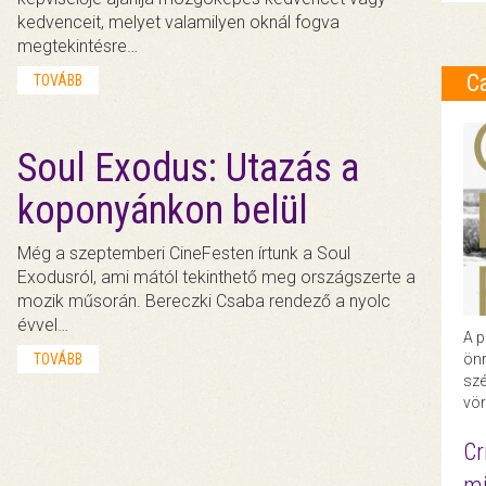
kedvenceit, melyet valamilyen oknál fogva
megtekintésre…
C
TOVÁBB
Soul Exodus: Utazás a
koponyánkon belül
Még a szeptemberi CineFesten írtunk a Soul
Exodusról, ami mától tekinthető meg országszerte a
mozik műsorán. Bereczki Csaba rendező a nyolc
évvel…
A p
önr
TOVÁBB
szé
vör
Cr
mi