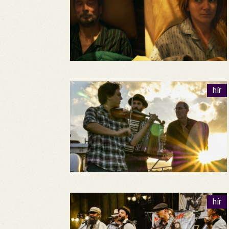
hír
hír