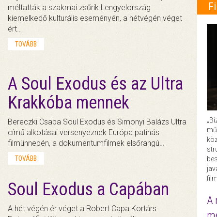
F
méltatták a szakmai zsűrik Lengyelország
kiemelkedő kulturális eseményén, a hétvégén véget
ért…
TOVÁBB
A Soul Exodus és az Ultra
Krakkóba mennek
„Bi
Bereczki Csaba Soul Exodus és Simonyi Balázs Ultra
műk
című alkotásai versenyeznek Európa patinás
köz
filmünnepén, a dokumentumfilmek elsőrangú…
str
TOVÁBB
bes
ja
fil
Soul Exodus a Capában
A 
A hét végén ér véget a Robert Capa Kortárs
me