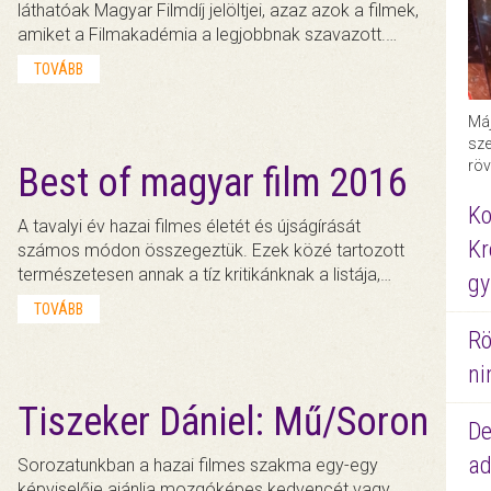
láthatóak Magyar Filmdíj jelöltjei, azaz azok a filmek,
amiket a Filmakadémia a legjobbnak szavazott.…
TOVÁBB
Máj
sze
röv
Best of magyar film 2016
Ko
A tavalyi év hazai filmes életét és újságírását
Kr
számos módon összegeztük. Ezek közé tartozott
természetesen annak a tíz kritikánknak a listája,…
gy
TOVÁBB
Rö
ni
Tiszeker Dániel: Mű/Soron
De
ad
Sorozatunkban a hazai filmes szakma egy-egy
képviselője ajánlja mozgóképes kedvencét vagy