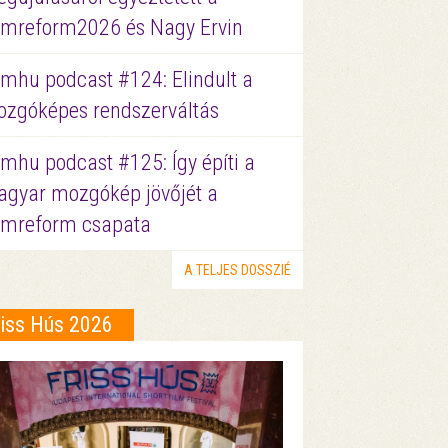
lmreform2026 és Nagy Ervin
lmhu podcast #124: Elindult a
zgóképes rendszerváltás
lmhu podcast #125: Így építi a
gyar mozgókép jövőjét a
lmreform csapata
A TELJES DOSSZIÉ
riss Hús 2026