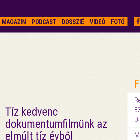
MAGAZIN
PODCAST
DOSSZIÉ
VIDEÓ
FOTÓ
F
R
Tíz kedvenc
3
D
dokumentumfilmünk az
elmúlt tíz évből
Me