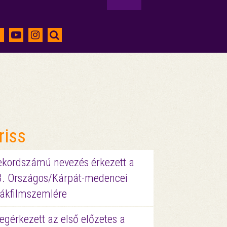
riss
ekordszámú nevezés érkezett a
3. Országos/Kárpát-medencei
iákfilmszemlére
gérkezett az első előzetes a