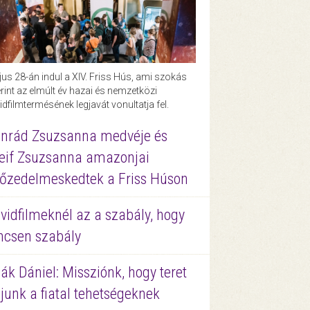
us 28-án indul a XIV. Friss Hús, ami szokás
rint az elmúlt év hazai és nemzetközi
idfilmtermésének legjavát vonultatja fel.
nrád Zsuzsanna medvéje és
eif Zsuzsanna amazonjai
őzedelmeskedtek a Friss Húson
vidfilmeknél az a szabály, hogy
ncsen szabály
ák Dániel: Missziónk, hogy teret
junk a fiatal tehetségeknek