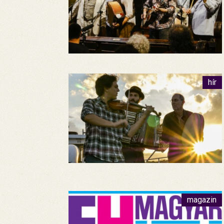
hír
magazin