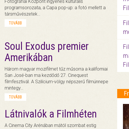
Fotográfiai Központ ingyenes kulturális
Fi
programsorozata, a Capa pop-up: a fotó mellett a
társművészetek…
Fi
TOVÁBB
mo
Soul Exodus premier
Fi
Amerikában
ma
Fi
Három magyar mozifilmet tűz műsorra a kaliforniai
San José-ban ma kezdődő 27. Cinequest
filmfesztivál. A Szilícium-völgy népszerű filmünnepe
mintegy…
F
TOVÁBB
Látnivalók a Filmhéten
A Cinema City Arénában mától szombat estig