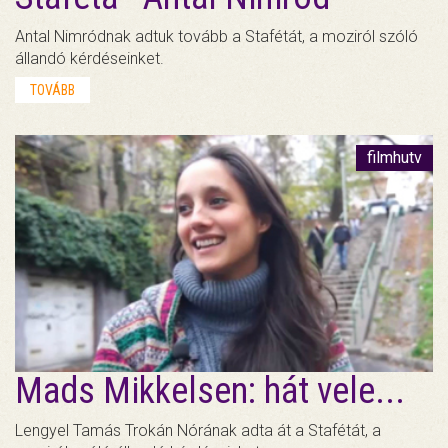
Antal Nimródnak adtuk tovább a Stafétát, a moziról szóló
állandó kérdéseinket.
TOVÁBB
filmhutv
Mads Mikkelsen: hát vele...
Lengyel Tamás Trokán Nórának adta át a Stafétát, a