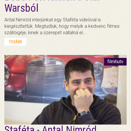
Warsból
Antal Nimród interjúnkat egy Staféta videóval is
kiegészítettük. Megtudtuk, hogy melyik a kedvenc filmes
szállóigéje, kinek a szerepét vállalná el…
TOVÁBB
filmhutv
Staféta - Antal Nimród