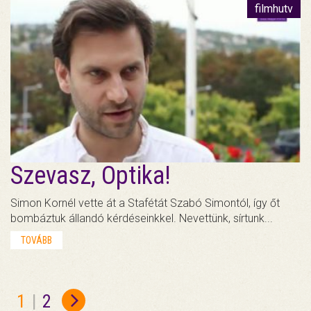
filmhutv
Szevasz, Optika!
Simon Kornél vette át a Stafétát Szabó Simontól, így őt
bombáztuk állandó kérdéseinkkel. Nevettünk, sírtunk...
TOVÁBB
1
|
2