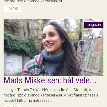
moziról szóló állandó kérdéseinket.
TOVÁBB
magazin
Mads Mikkelsen: hát vele...
Lengyel Tamás Trokán Nórának adta át a Stafétát, a
moziról szóló állandó kérdéseinket. A két fiatal színész a
Kossuthkifli című hatrészes…