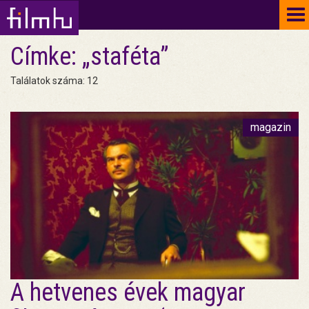
To
na
Címke: „staféta”
Találatok száma: 12
magazin
A hetvenes évek magyar