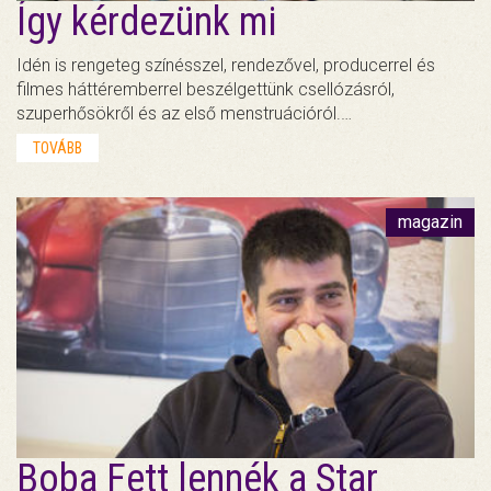
Így kérdezünk mi
Idén is rengeteg színésszel, rendezővel, producerrel és
filmes háttéremberrel beszélgettünk csellózásról,
szuperhősökről és az első menstruációról.…
TOVÁBB
magazin
Boba Fett lennék a Star