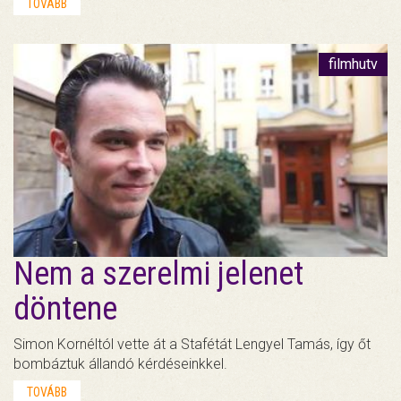
TOVÁBB
filmhutv
Nem a szerelmi jelenet
döntene
Simon Kornéltól vette át a Stafétát Lengyel Tamás, így őt
bombáztuk állandó kérdéseinkkel.
TOVÁBB