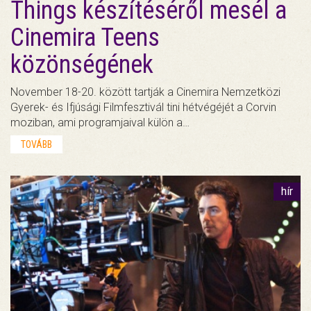
Things készítéséről mesél a
Cinemira Teens
közönségének
November 18-20. között tartják a Cinemira Nemzetközi
Gyerek- és Ifjúsági Filmfesztivál tini hétvégéjét a Corvin
moziban, ami programjaival külön a…
TOVÁBB
hír