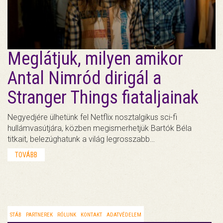
Meglátjuk, milyen amikor
Antal Nimród dirigál a
Stranger Things fiataljainak
Negyedjére ülhetünk fel Netflix nosztalgikus sci-fi
hullámvasútjára, közben megismerhetjük Bartók Béla
titkait, belezúghatunk a világ legrosszabb…
TOVÁBB
STÁB
PARTNEREK
RÓLUNK
KONTAKT
ADATVÉDELEM