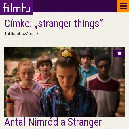
To
na
Címke: „stranger things”
Találatok száma: 3
hír
Antal Nimród a Stranger