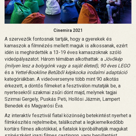
Cinemira 2021
A szervezők fontosnak tartják, hogy a gyerekek és
kamaszok a filmnézés mellett maguk is alkossanak, ezért
idén is meghirdették a 13-19 éves kamaszoknak szóló
videópályazatot. Három témában alkothattak: a
Jövőkép
(milyen lesz a bolygónk vagy a saját életed)
,
90 éves LEGO
és a
Yettel-Bookline Betűből képkocka irodalmi adaptáció
kategóriákban
.
A videóversenyre több mint 90 alkotás
érkezett, a döntős filmeket a fesztiválon mutatják be, a
nyertesekről szakmai zsűri dönt majd, melynek tagjai
Szirmai Gergely, Puskás Peti, Hollósi Jázmin, Lampert
Benedek és Magyarósi Éva.
Az interaktív fesztivál fiatal közönség betekintést nyerhet a
filmkészítés rejtelmeibe, találkozhat a legkiemelkedőbb
kortárs filmes alkotókkal, a fiatalok kipróbálhatják magukat
színészként igazi filmes castingon, vagy bepillantást