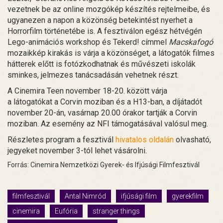
vezetnek be az online mozgókép készítés rejtelmeibe, és
ugyanezen a napon a közönség betekintést nyerhet a
Horrorfilm történetébe is. A fesztiválon egész hétvégén
Lego-animációs workshop és Tekerd! címmel
Macskafogó
mozaikkép kirakás is várja a közönséget, a látogatók filmes
hátterek előtt is fotózkodhatnak és művészeti iskolák
sminkes, jelmezes tanácsadásán vehetnek részt.
A Cinemira Teen november 18-20. között várja
a látogatókat a Corvin moziban és a H13-ban, a díjátadót
november 20-án, vasárnap 20.00 órakor tartják a Corvin
moziban. Az esemény az NFI támogatásával valósul meg.
Részletes program a fesztivál
hivatalos oldalán
olvasható,
jegyeket november 3-tól lehet vásárolni.
Forrás: Cinemira Nemzetközi Gyerek- és Ifjúsági Filmfesztivál
filmfesztivál
Antal Nimród
ifjúsági film
gyerekfilm
cinemira
Eufória
stranger things