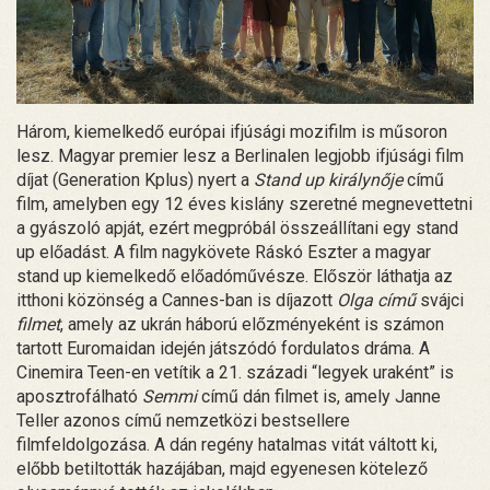
Három, kiemelkedő európai ifjúsági mozifilm is műsoron
lesz. Magyar premier lesz a Berlinalen legjobb ifjúsági film
díjat (Generation Kplus) nyert a
Stand up királynője
című
film, amelyben egy 12 éves kislány szeretné megnevettetni
a gyászoló apját, ezért megpróbál összeállítani egy stand
up előadást. A film nagykövete Ráskó Eszter a magyar
stand up kiemelkedő előadóművésze. Először láthatja az
itthoni közönség a Cannes-ban is díjazott
Olga című
svájci
filmet
, amely az ukrán háború előzményeként is számon
tartott Euromaidan idején játszódó fordulatos dráma. A
Cinemira Teen-en vetítik a 21. századi “legyek uraként” is
aposztrofálható
Semmi
című dán filmet is, amely Janne
Teller azonos című nemzetközi bestsellere
filmfeldolgozása. A dán regény hatalmas vitát váltott ki,
előbb betiltották hazájában, majd egyenesen kötelező