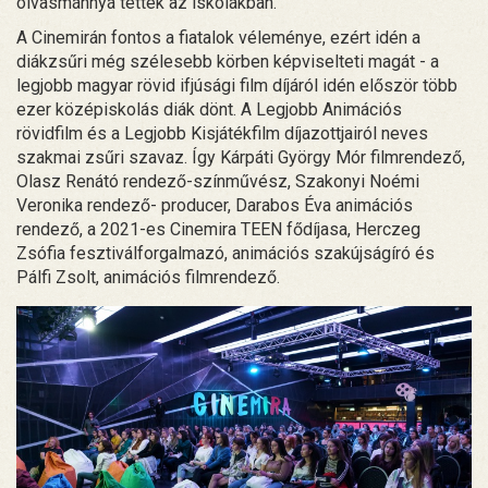
olvasmánnyá tették az iskolákban.
A Cinemirán fontos a fiatalok véleménye, ezért idén a
diákzsűri még szélesebb körben képviselteti magát - a
legjobb magyar rövid ifjúsági film díjáról idén először több
ezer középiskolás diák dönt. A Legjobb Animációs
rövidfilm és a Legjobb Kisjátékfilm díjazottjairól neves
szakmai zsűri szavaz. Így Kárpáti György Mór filmrendező,
Olasz Renátó rendező-színművész, Szakonyi Noémi
Veronika rendező- producer, Darabos Éva animációs
rendező, a 2021-es Cinemira TEEN fődíjasa, Herczeg
Zsófia fesztiválforgalmazó, animációs szakújságíró és
Pálfi Zsolt, animációs filmrendező.