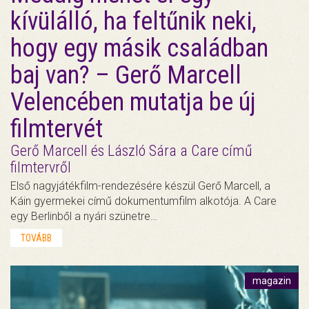
kívülálló, ha feltűnik neki,
hogy egy másik családban
baj van? – Gerő Marcell
Velencében mutatja be új
filmtervét
Gerő Marcell és László Sára a Care című
filmtervről
Első nagyjátékfilm-rendezésére készül Gerő Marcell, a
Káin gyermekei című dokumentumfilm alkotója. A Care
egy Berlinből a nyári szünetre…
TOVÁBB
magazin