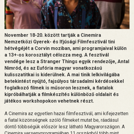
November 18-20. között tartják a Cinemira
Nemzetközi Gyerek- és Ifjúsági Filmfesztivál tini
hétvégéjét a Corvin moziban, ami programjaival külön
a 13+-os korosztályt célozza meg. A fesztivál
vendége lesz a Stranger Things egyik rendezője, Antal
Nimród, és az Eufória magyar vonatkozású
kulisszatitkai is kiderülnek. A mai tinik lelkivilágába
betekintést nyújtó, fajsúlyos társadalmi kérdésekkel
foglalkozó filmek is műsoron lesznek, a fiatalok
kipróbálhatják a filmkészítés különböző oldalait és
játékos workshopokon vehetnek részt.
A Cinemira az egyetlen hazai filmfesztivál, ami kifejezetten
a fiatal közönségnek szóló filmeket mutat be, ráadásul
döntő többségük először lesz látható Magyarországon. A
Cinemira versenyprogramjában 11 országból több mint