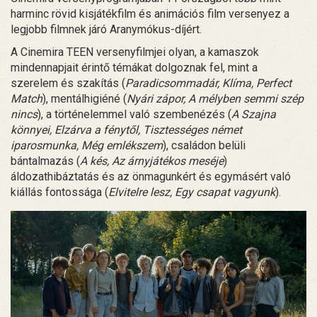
harminc rövid kisjátékfilm és animációs film versenyez a
legjobb filmnek járó Aranymókus-díjért.
A Cinemira TEEN versenyfilmjei olyan, a kamaszok
mindennapjait érintő témákat dolgoznak fel, mint a
szerelem és szakítás (
Paradicsommadár, Klíma, Perfect
Match
), mentálhigiéné (
Nyári zápor, A mélyben semmi szép
nincs
), a történelemmel való szembenézés (
A Szajna
könnyei, Elzárva a fénytől, Tisztességes német
iparosmunka, Még emlékszem
), családon belüli
bántalmazás (
A kés, Az árnyjátékos meséje
)
áldozathibáztatás és az önmagunkért és egymásért való
kiállás fontossága (
Elvitelre lesz, Egy csapat vagyunk
).