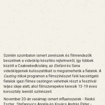
Szintén szombaton ismert zenészek és filmrendezők
beszélnek a videóklip készítés rejtelmeiről, így többek
között a Csaknekedkislány, az
Elefánt
és Sena
videóklipjeinek kulisszatitkait is megismerhetik a fiatalok. A
Casting titkok
programon a filmszínészet felé kacsintgató
fiatalok igazi filmes castingon vehetnek részt a fesztivál
teljes ideje alatt, ahol filmszerepekre keresik 13-19 éves
korosztály leendő színészeit.
November 20-án vasárnap ismert influenszerek - Ráskó
Eszter, Stefanovics Angéla és Kovács András Péter -