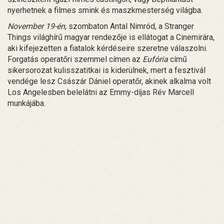
nyerhetnek a filmes smink és maszkmesterség világba.
November 19-én
, szombaton Antal Nimród, a Stranger
Things világhírű magyar rendezője is ellátogat a Cinemirára,
aki kifejezetten a fiatalok kérdéseire szeretne válaszolni.
Forgatás operatőri szemmel címen az
Eufória
című
sikersorozat kulisszatitkai is kiderülnek, mert a fesztivál
vendége lesz Császár Dániel operatőr, akinek alkalma volt
Los Angelesben belelátni az Emmy-díjas Rév Marcell
munkájába.