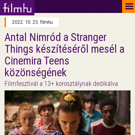
To
na
2022. 10. 25. filmhu
Antal Nimród a Stranger
Things készítéséről mesél a
Cinemira Teens
közönségének
Filmfesztivál a 13+ korosztálynak dedikálva