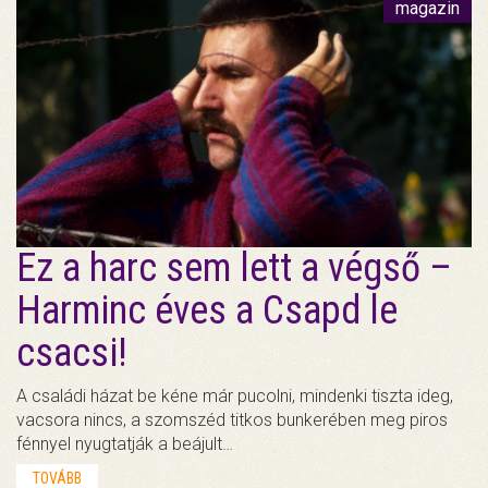
magazin
Ez a harc sem lett a végső –
Harminc éves a Csapd le
csacsi!
A családi házat be kéne már pucolni, mindenki tiszta ideg,
vacsora nincs, a szomszéd titkos bunkerében meg piros
fénnyel nyugtatják a beájult…
TOVÁBB