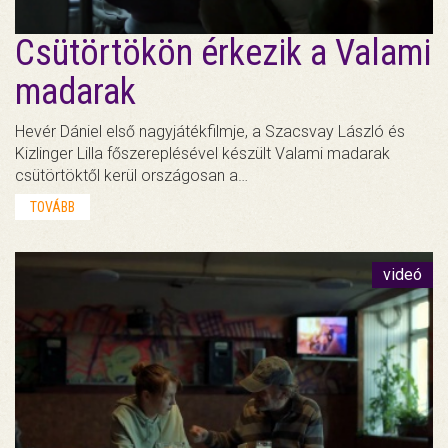
Csütörtökön érkezik a Valami
madarak
Hevér Dániel első nagyjátékfilmje, a Szacsvay László és
Kizlinger Lilla főszereplésével készült Valami madarak
csütörtöktől kerül országosan a…
TOVÁBB
videó