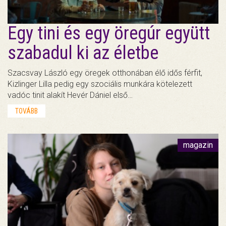
Egy tini és egy öregúr együtt
szabadul ki az életbe
Szacsvay László egy öregek otthonában élő idős férfit,
Kizlinger Lilla pedig egy szociális munkára kötelezett
vadóc tinit alakít Hevér Dániel első…
TOVÁBB
magazin