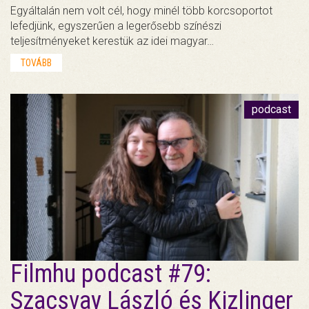
Egyáltalán nem volt cél, hogy minél több korcsoportot
lefedjünk, egyszerűen a legerősebb színészi
teljesítményeket kerestük az idei magyar…
TOVÁBB
podcast
Filmhu podcast #79:
Szacsvay László és Kizlinger