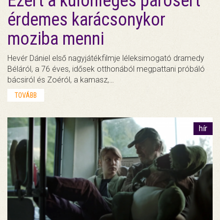
Ezért a különleges párosért
érdemes karácsonykor
moziba menni
Hevér Dániel első nagyjátékfilmje léleksimogató dramedy
Béláról, a 76 éves, idősek otthonából megpattani próbáló
bácsiról és Zoéról, a kamasz,…
TOVÁBB
hír