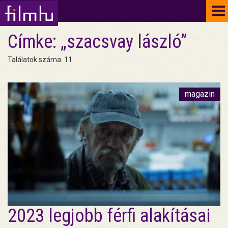
To
na
Címke: „szacsvay lászló”
Találatok száma: 11
magazin
2023 legjobb férfi alakításai