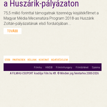
a Huszárik-pályázaton
75,5 millió forinttal támogatnak tizennégy kisjátékfilmet a
Magyar Média Mecenatúra Program 2018-as Huszárik
Zoltán-pályázatának első fordulójában.…
TOVÁBB
STÁB
PARTNEREK
RÓLUNK
KONTAKT
ADATVÉDELEM
Filmhu
HMDB
FilmInHungary
Filmtörténet
Szakma
A FILMHU-CSOPORT kiadója Film.hu Kft. © Minden jog fenntartva 2000-2026