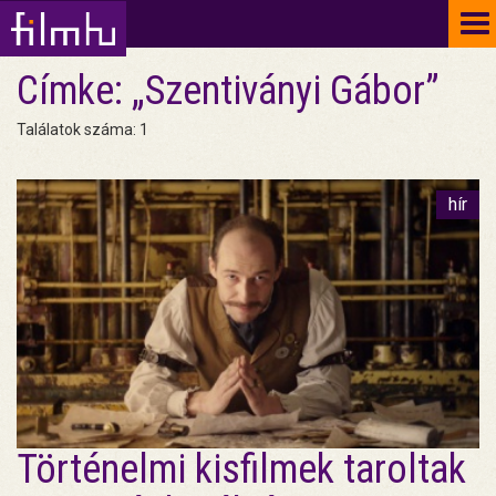
To
na
Címke: „Szentiványi Gábor”
Találatok száma: 1
hír
Történelmi kisfilmek taroltak