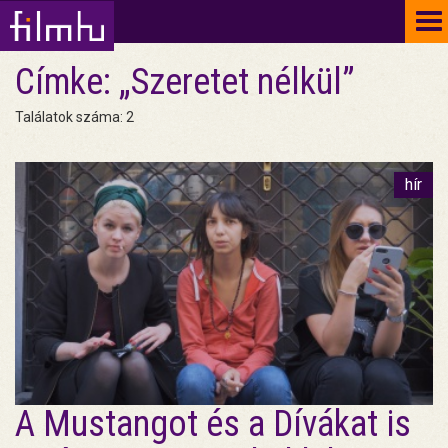
To
na
Címke: „Szeretet nélkül”
Találatok száma: 2
hír
A Mustangot és a Dívákat is