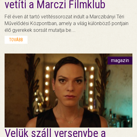
vetíti a Marczi Filmklub
Fél éven át tartó vetítéssorozat indult a Marczibányi Téri
Művelődési Központban, amely a világ különböző pontjain
élő gyerekek sorsát mutatja be.…
TOVÁBB
magazin
Velük száll versenybe a