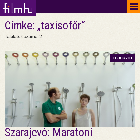
To
na
Címke: „taxisofőr”
Találatok száma: 2
magazin
Szarajevó: Maratoni