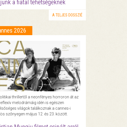
junk a fiatal tehetségeknek
A TELJES DOSSZIÉ
annes 2026
olitikai thrillertől a neonfényes horroron át az
eflexív melodrámáig idén is egészen
lsőséges világok találkoznak a cannes-i
ös szőnyegen május 12. és 23. között.
istian Mungiu filmet csinált arról,