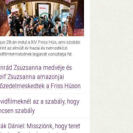
us 28-án indul a XIV. Friss Hús, ami szokás
rint az elmúlt év hazai és nemzetközi
idfilmtermésének legjavát vonultatja fel.
nrád Zsuzsanna medvéje és
eif Zsuzsanna amazonjai
őzedelmeskedtek a Friss Húson
vidfilmeknél az a szabály, hogy
ncsen szabály
ák Dániel: Missziónk, hogy teret