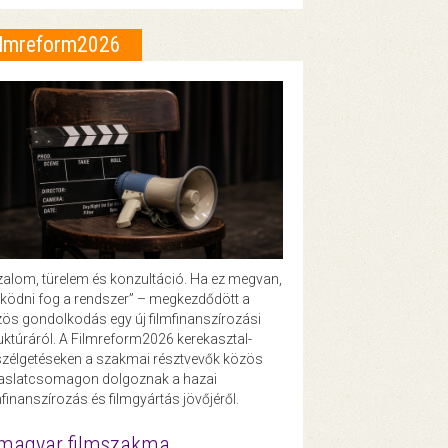
ilmreform2026
zalom, türelem és konzultáció. Ha ez megvan,
ödni fog a rendszer” – megkezdődött a
ös gondolkodás egy új filmfinanszírozási
uktúráról. A Filmreform2026 kerekasztal-
zélgetéseken a szakmai résztvevők közös
vaslatcsomagon dolgoznak a hazai
mfinanszírozás és filmgyártás jövőjéről.
magyar filmszakma