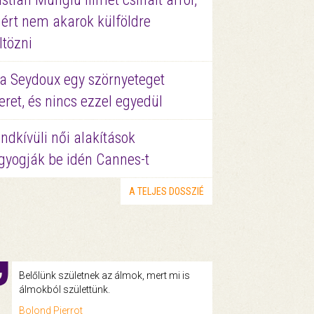
ért nem akarok külföldre
ltözni
a Seydoux egy szörnyeteget
eret, és nincs ezzel egyedül
ndkívüli női alakítások
gyogják be idén Cannes-t
A TELJES DOSSZIÉ
Belőlünk születnek az álmok, mert mi is
álmokból születtünk.
Bolond Pierrot