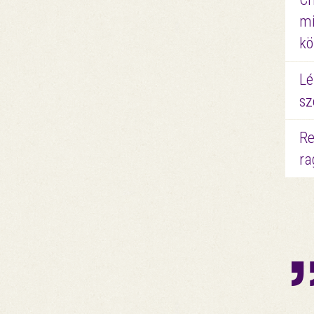
mi
kö
Lé
sz
Re
ra