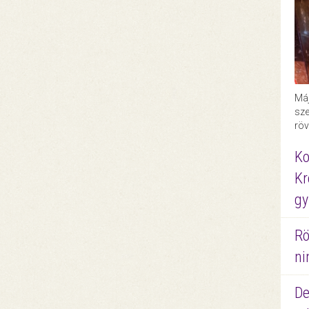
Máj
sze
röv
Ko
Kr
gy
Rö
ni
De