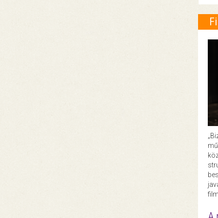
F
„Bi
műk
köz
str
bes
ja
fil
A 