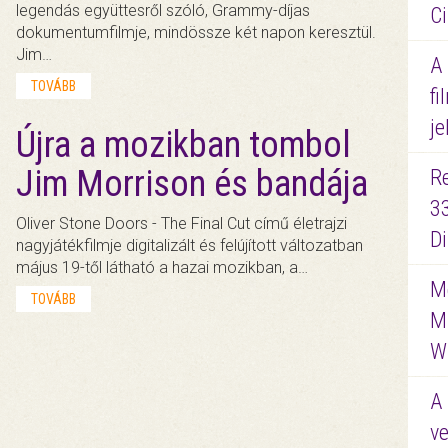
legendás együttesről szóló, Grammy-díjas
Ci
dokumentumfilmje, mindössze két napon keresztül.
Jim…
A
TOVÁBB
fi
je
Újra a mozikban tombol
Jim Morrison és bandája
R
3
Oliver Stone Doors - The Final Cut című életrajzi
D
nagyjátékfilmje digitalizált és felújított változatban
május 19-től látható a hazai mozikban, a…
Me
TOVÁBB
M
W
A 
ve