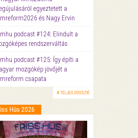
gújulásáról egyeztetett a
lmreform2026 és Nagy Ervin
lmhu podcast #124: Elindult a
zgóképes rendszerváltás
lmhu podcast #125: Így építi a
gyar mozgókép jövőjét a
lmreform csapata
A TELJES DOSSZIÉ
riss Hús 2026