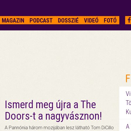
MAGAZIN
PODCAST
DOSSZIÉ
VIDEÓ
FOTÓ
F
Vi
Ismerd meg újra a The
Tö
K
Doors-t a nagyvásznon!
A 
A Pannónia három mozijában lesz látható Tom DiCillo