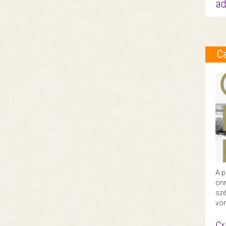
ad
C
A p
önr
szé
vör
Cr