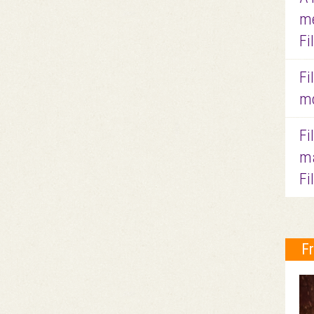
me
Fi
Fi
mo
Fi
ma
Fi
F