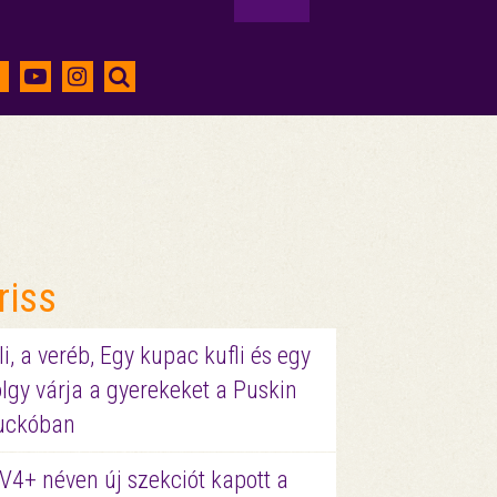
riss
li, a veréb, Egy kupac kufli és egy
lgy várja a gyerekeket a Puskin
uckóban
V4+ néven új szekciót kapott a