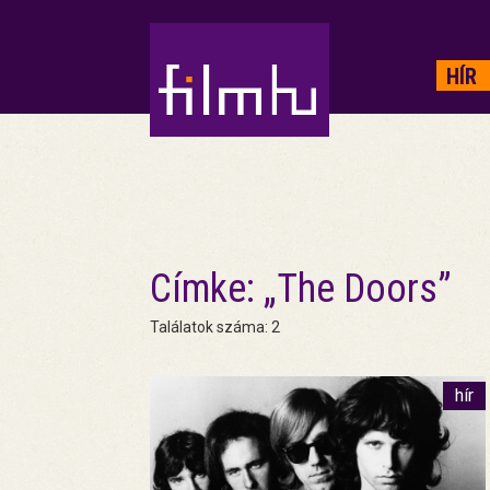
HIRDETÉS
HÍR
Címke: „The Doors”
Találatok száma: 2
hír