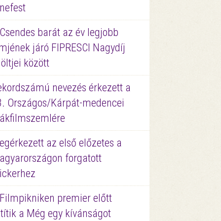
nefest
 Csendes barát az év legjobb
lmjének járó FIPRESCI Nagydíj
löltjei között
ekordszámú nevezés érkezett a
3. Országos/Kárpát-medencei
iákfilmszemlére
gérkezett az első előzetes a
agyarországon forgatott
ickerhez
Filmpikniken premier előtt
títik a Még egy kívánságot