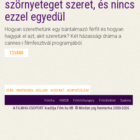
szörnyeteget szeret, és nincs
ezzel egyedül
Hogyan szerethetünk egy bántalmazó férfit és hogyan
hagyjuk el azt, akit szeretünk? Két házassági dráma a
cannes-i filmfesztivál programjából.
TOVÁBB
STÁB
PARTNEREK
RÓLUNK
KONTAKT
ADATVÉDELEM
Filmhu
HMDB
FilmInHungary
Filmtörténet
Szakma
A FILMHU-CSOPORT kiadója Film.hu Kft. © Minden jog fenntartva 2000-2026