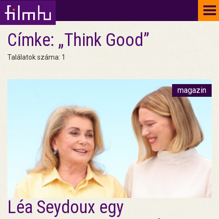
To
na
Címke: „Think Good”
Találatok száma: 1
magazin
Léa Seydoux egy