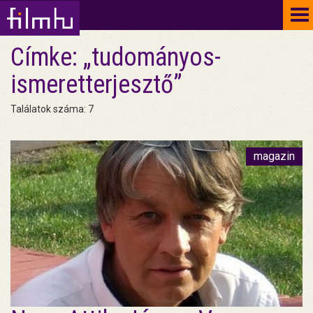
To
na
Címke: „tudományos-
ismeretterjesztő”
Találatok száma: 7
magazin