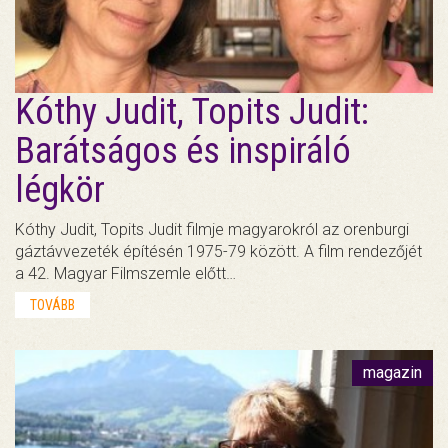
Kóthy Judit, Topits Judit:
Barátságos és inspiráló
légkör
Kóthy Judit, Topits Judit filmje magyarokról az orenburgi
gáztávvezeték építésén 1975-79 között. A film rendezőjét
a 42. Magyar Filmszemle előtt…
TOVÁBB
magazin