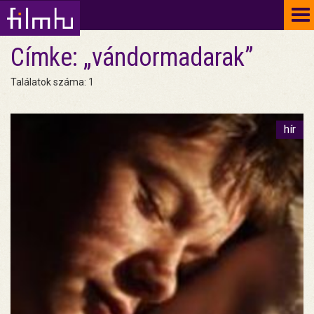
To
na
Címke: „vándormadarak”
Találatok száma: 1
hír