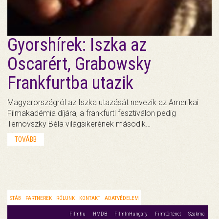
Gyorshírek: Iszka az
Oscarért, Grabowsky
Frankfurtba utazik
Magyarországról az Iszka utazását nevezik az Amerikai
Filmakadémia díjára, a frankfurti fesztiválon pedig
Ternovszky Béla világsikerének második…
TOVÁBB
STÁB
PARTNEREK
RÓLUNK
KONTAKT
ADATVÉDELEM
Filmhu
HMDB
FilmInHungary
Filmtörténet
Szakma