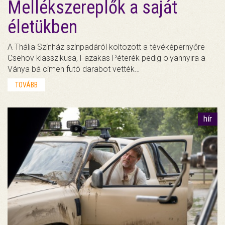
Mellékszereplők a saját
életükben
A Thália Színház színpadáról költözött a tévéképernyőre
Csehov klasszikusa, Fazakas Péterék pedig olyannyira a
Ványa bá címen futó darabot vették…
TOVÁBB
hír