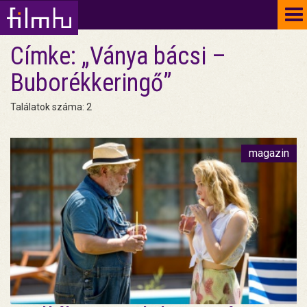
To
na
Címke: „Ványa bácsi –
Buborékkeringő”
Találatok száma: 2
magazin