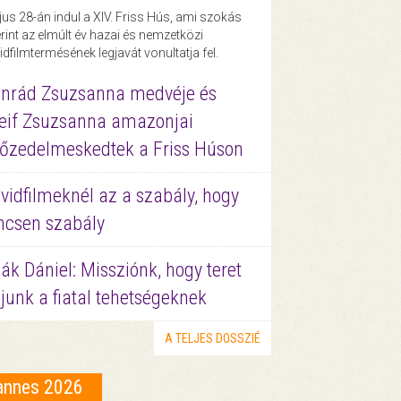
us 28-án indul a XIV. Friss Hús, ami szokás
rint az elmúlt év hazai és nemzetközi
idfilmtermésének legjavát vonultatja fel.
nrád Zsuzsanna medvéje és
eif Zsuzsanna amazonjai
őzedelmeskedtek a Friss Húson
vidfilmeknél az a szabály, hogy
ncsen szabály
ák Dániel: Missziónk, hogy teret
junk a fiatal tehetségeknek
A TELJES DOSSZIÉ
annes 2026