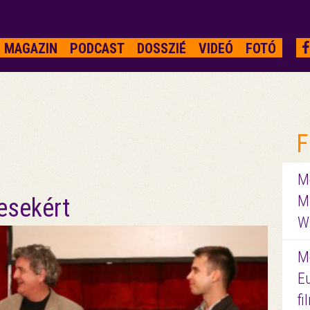
MAGAZIN
PODCAST
DOSSZIÉ
VIDEÓ
FOTÓ
F
Me
M
mesekért
W
M
E
f