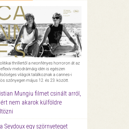
olitikai thrillertől a neonfényes horroron át az
eflexív melodrámáig idén is egészen
lsőséges világok találkoznak a cannes-i
ös szőnyegen május 12. és 23. között.
istian Mungiu filmet csinált arról,
ért nem akarok külföldre
ltözni
a Seydoux egy szörnyeteget