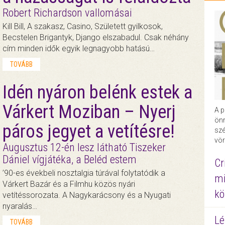
Robert Richardson vallomásai
Kill Bill, A szakasz, Casino, Született gyilkosok,
Becstelen Brigantyk, Django elszabadul. Csak néhány
cím minden idők egyik legnagyobb hatású…
TOVÁBB
Idén nyáron belénk estek a
Várkert Moziban – Nyerj
A p
önr
páros jegyet a vetítésre!
szé
vör
Augusztus 12-én lesz látható Tiszeker
Dániel vígjátéka, a Beléd estem
Cr
’90-es évekbeli nosztalgia túrával folytatódik a
mi
Várkert Bazár és a Filmhu közös nyári
kö
vetítéssorozata. A Nagykarácsony és a Nyugati
nyaralás…
Lé
TOVÁBB