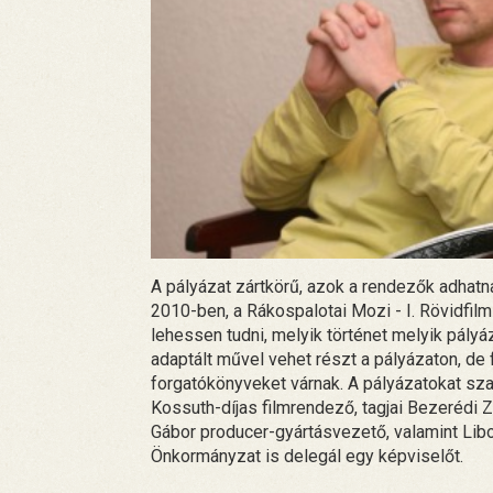
A pályázat zártkörű, azok a rendezők adhatn
2010-ben, a Rákospalotai Mozi - I. Rövidfilm
lehessen tudni, melyik történet melyik pályá
adaptált művel vehet részt a pályázaton, de
forgatókönyveket várnak. A pályázatokat szak
Kossuth-díjas filmrendező, tagjai Bezerédi 
Gábor producer-gyártásvezető, valamint Libor 
Önkormányzat is delegál egy képviselőt.