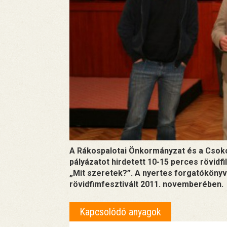
A Rákospalotai Önkormányzat és a Csoko
pályázatot hirdetett 10-15 perces rövid
„Mit szeretek?”. A nyertes forgatókönyv a
rövidfimfesztivált 2011. novemberében.
Kapcsolódó anyagok