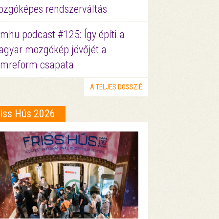
zgóképes rendszerváltás
lmhu podcast #125: Így építi a
gyar mozgókép jövőjét a
lmreform csapata
A TELJES DOSSZIÉ
riss Hús 2026