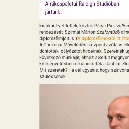
A rákospalotai Raleigh Stúdióban
jártunk
kisfilmet vetítettek, köztük Pápai Pici
Vallo
rendezését, Szirmai Márton
Szalontüd
ő cím
diplomafilmjeit is. (
A diplomafilmekről itt írtu
A Csokonai Művelődési központ azóta is elkö
döntöttek: pályázatot hirdetnek. Szeretnék 
következő munkáját, ehhez sikerült megnyern
költségvetésben elkülönítették a kisfilm e
Mit szeretek? - a cél ugyanis, hogy színvonal
szülessenek.