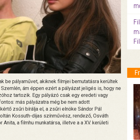
mo
Fi
ma
Fi
F
ak be pályaművet, akiknek filmjei bemutatásra kerültek
 Szemlén, ám éppen ezért a pályázat jeligés is, hogy ne
zóhoz tartozik. Egy pályázó csak egy eredeti vagy
 fontos: más pályázatra még be nem adott
értő zsűri bírálja el, a zsűri elnöke Sándor Pál
Zoltán Kossuth-díjas színművész, rendező, Osváth
Anita, a filmhu munkatársa, illetve a a XV. kerületi