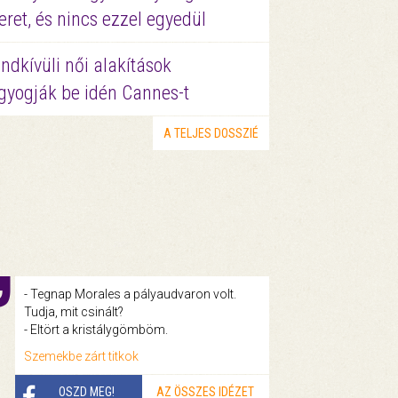
eret, és nincs ezzel egyedül
ndkívüli női alakítások
gyogják be idén Cannes-t
A TELJES DOSSZIÉ
- Tegnap Morales a pályaudvaron volt.
Tudja, mit csinált?
- Eltört a kristálygömböm.
Szemekbe zárt titkok
OSZD MEG!
AZ ÖSSZES IDÉZET