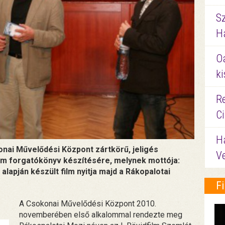
S
Ha
O
ki
Re
C
H
nai Művelődési Központ zártkörű, jeligés
V
film forgatókönyv készítésére, melynek mottója:
lapján készült film nyitja majd a Rákopalotai
F
A Csokonai Művelődési Központ 2010.
novemberében első alkalommal rendezte meg