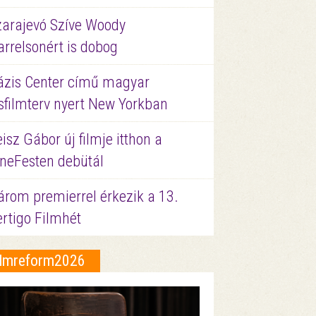
zarajevó Szíve Woody
rrelsonért is dobog
ázis Center című magyar
sfilmterv nyert New Yorkban
isz Gábor új filmje itthon a
ineFesten debütál
árom premierrel érkezik a 13.
ertigo Filmhét
ilmreform2026