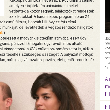
Rákospalotai Mozi néven az I. Rövidfilm Szemlét,
amelyen kisjáték- és animációs filmeket
vetítettek a közönségnek, találkozókat rendeztek
az alkotókkal. A háromnapos program során 24
más
című filmjét, Horváth Lili
Napszúrás
című
ű munkáját, de levetítették a végzős rendező hallgatók
nk
.)
telezett a magyar kisjátékfilm irányába, ezért úgy
„Bi
ugyanis pénzzel támogatni egy rövidfilmes alkotó
műk
köz
i támogatónak a XV. kerületi önkormányzatot is, akik a
str
lkészítéséhez szükséges összeget. A pályázat mottója:
bes
as, műfajilag változatos, pozitív, életigenlő, produkciók
ja
fil
A 
me
Fi
Fi