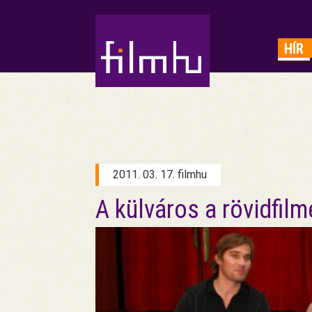
HIRDETÉS
HÍR
2011. 03. 17. filmhu
A külváros a rövidfil