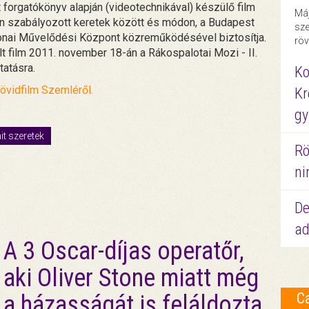
lt forgatókönyv alapján (videotechnikával) készülő film
Máj
en szabályozott keretek között és módon, a Budapest
sze
konai Művelődési Központ közreműködésével biztosítja.
röv
t film 2011. november 18-án a Rákospalotai Mozi - II.
tatásra.
Ko
övidfilm Szemléről.
Kr
gy
it szeretek
Rö
ni
De
ad
A 3 Oscar-díjas operatőr,
aki Oliver Stone miatt még
C
a házasságát is feláldozta