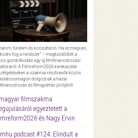
zalom, türelem és konzultáció. Ha ez megvan,
ödni fog a rendszer” – megkezdődött a
ös gondolkodás egy új filmfinanszírozási
uktúráról. A Filmreform2026 kerekasztal-
zélgetéseken a szakmai résztvevők közös
vaslatcsomagon dolgoznak a hazai
mfinanszírozás és filmgyártás jövőjéről.
magyar filmszakma
gújulásáról egyeztetett a
lmreform2026 és Nagy Ervin
lmhu podcast #124: Elindult a