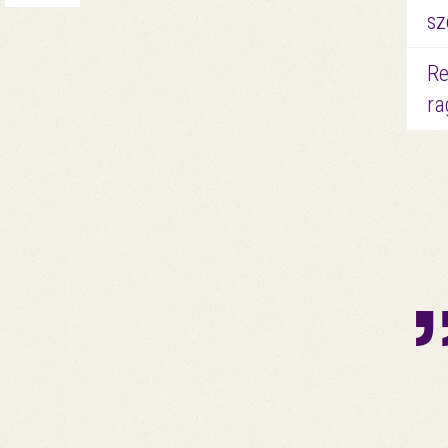
sz
Re
ra