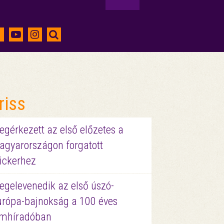
riss
gérkezett az első előzetes a
agyarországon forgatott
ickerhez
egelevenedik az első úszó-
urópa-bajnokság a 100 éves
ilmhíradóban