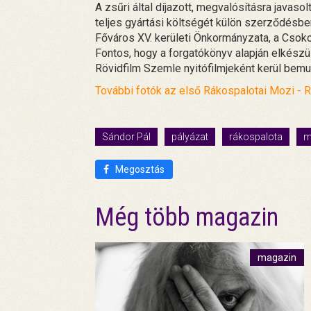
A zsűri által díjazott, megvalósításra javaso
teljes gyártási költségét külön szerződésb
Főváros XV. kerületi Önkormányzata, a Cso
Fontos, hogy a forgatókönyv alapján elkészül
Rövidfilm Szemle nyitófilmjeként kerül bemu
További fotók az első Rákospalotai Mozi - R
Sándor Pál
pályázat
rákospalota
m
Megosztás
Még több magazin
magazin