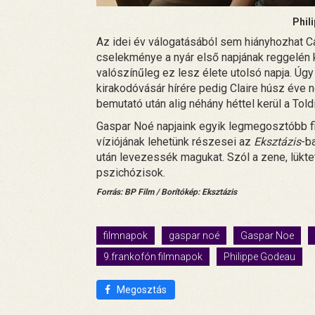
Phil
Az idei év válogatásából sem hiányhozhat C
cselekménye a nyár első napjának reggelén 
valószínűleg ez lesz élete utolsó napja. Úgy
kirakodóvásár hírére pedig Claire húsz éve ne
bemutató után alig néhány héttel kerül a Told
Gaspar Noé napjaink egyik legmegosztóbb f
víziójának lehetünk részesei az
Eksztázis
-b
után levezessék magukat. Szól a zene, lüktet
pszichózisok.
Forrás: BP Film / Borítókép: Eksztázis
filmnapok
gaspar noé
Gaspar Noe
9.frankofón filmnapok
Philippe Godeau
Megosztás