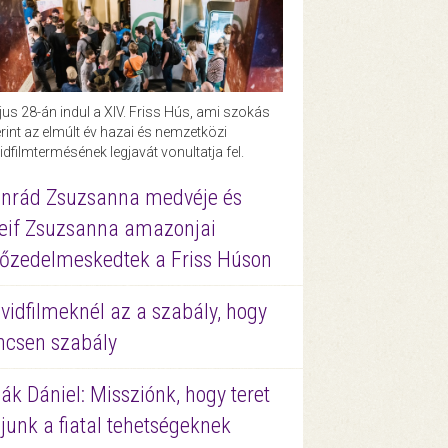
us 28-án indul a XIV. Friss Hús, ami szokás
rint az elmúlt év hazai és nemzetközi
idfilmtermésének legjavát vonultatja fel.
nrád Zsuzsanna medvéje és
eif Zsuzsanna amazonjai
őzedelmeskedtek a Friss Húson
vidfilmeknél az a szabály, hogy
ncsen szabály
ák Dániel: Missziónk, hogy teret
junk a fiatal tehetségeknek