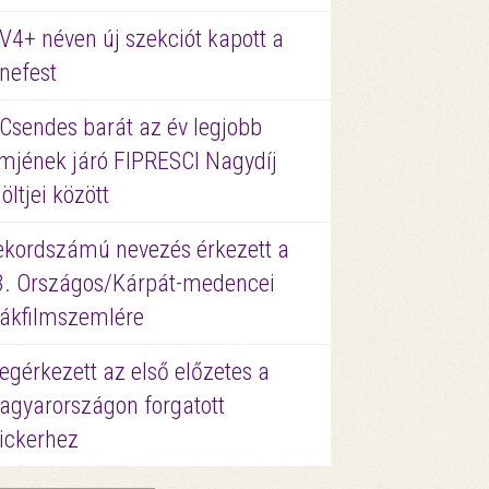
V4+ néven új szekciót kapott a
nefest
 Csendes barát az év legjobb
lmjének járó FIPRESCI Nagydíj
löltjei között
ekordszámú nevezés érkezett a
3. Országos/Kárpát-medencei
iákfilmszemlére
gérkezett az első előzetes a
agyarországon forgatott
ickerhez