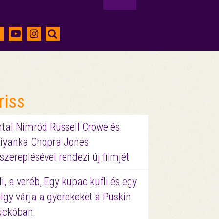
riss
ntal Nimród Russell Crowe és
riyanka Chopra Jones
szereplésével rendezi új filmjét
li, a veréb, Egy kupac kufli és egy
lgy várja a gyerekeket a Puskin
uckóban