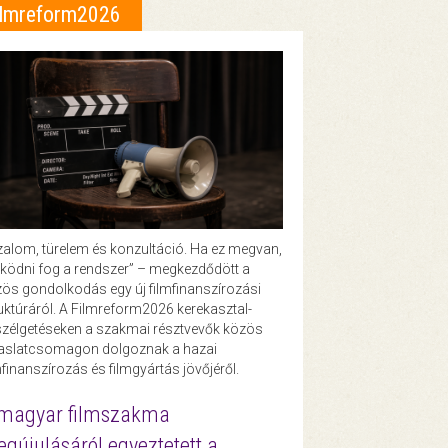
ilmreform2026
zalom, türelem és konzultáció. Ha ez megvan,
ödni fog a rendszer” – megkezdődött a
ös gondolkodás egy új filmfinanszírozási
uktúráról. A Filmreform2026 kerekasztal-
zélgetéseken a szakmai résztvevők közös
vaslatcsomagon dolgoznak a hazai
mfinanszírozás és filmgyártás jövőjéről.
magyar filmszakma
gújulásáról egyeztetett a