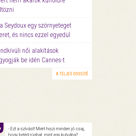
ért nem akarok külföldre
ltözni
a Seydoux egy szörnyeteget
eret, és nincs ezzel egyedül
ndkívüli női alakítások
gyogják be idén Cannes-t
A TELJES DOSSZIÉ
- Ezt a szívást! Miért hiszi minden jó csaj,
hogy beléd rúghat, mint egy kutyába?