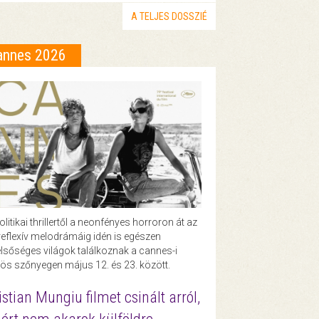
A TELJES DOSSZIÉ
annes 2026
olitikai thrillertől a neonfényes horroron át az
eflexív melodrámáig idén is egészen
lsőséges világok találkoznak a cannes-i
ös szőnyegen május 12. és 23. között.
istian Mungiu filmet csinált arról,