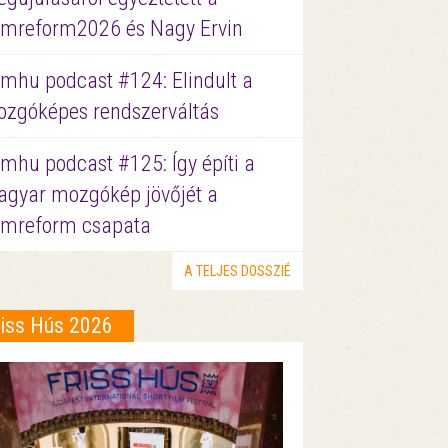
lmreform2026 és Nagy Ervin
lmhu podcast #124: Elindult a
zgóképes rendszerváltás
lmhu podcast #125: Így építi a
gyar mozgókép jövőjét a
lmreform csapata
A TELJES DOSSZIÉ
riss Hús 2026