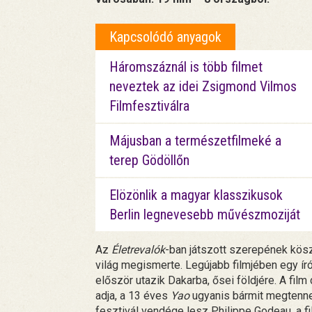
Kapcsolódó anyagok
Háromszáznál is több filmet
neveztek az idei Zsigmond Vilmos
Filmfesztiválra
Májusban a természetfilmeké a
terep Gödöllőn
Elözönlik a magyar klasszikusok
Berlin legnevesebb művészmoziját
Az
Életrevalók
-ban játszott szerepének kös
világ megismerte. Legújabb filmjében egy író
először utazik Dakarba, ősei földjére. A fi
adja, a 13 éves
Yao
ugyanis bármit megtenne,
fesztivál vendége lesz Philippe Godeau, a f