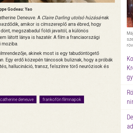
ippe Godeau: Yao
atherine Deneuve. A
Claire Darling utolsó húzásá-
nak
kezdődik, amikor is címszereplő arra ébred, hogy
 dönt, megszabadul földi javaitól, a különös
Máj
m látott lánya is hazatér. A film a franciaországi
sze
i moziba.
röv
ilmrendezője, akinek most is egy tabudöntögető
Ko
an. Egy erdő közepén táncosok buliznak, hogy a próbák
és, hallucináció, transz, felszínre törő neurózisok és
Kr
gy
Rö
catherine deneuve
frankofón filmnapok
ni
De
ad