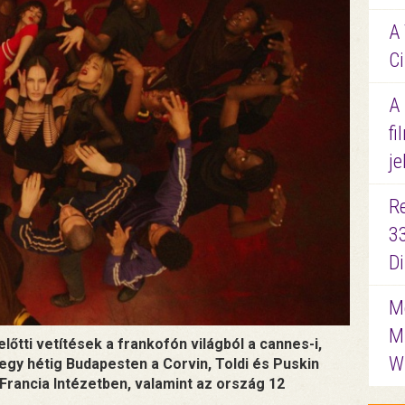
A 
Ci
A
fi
je
R
3
D
Me
M
őtti vetítések a frankofón világból a cannes-i,
W
ő egy hétig Budapesten a Corvin, Toldi és Puskin
 Francia Intézetben, valamint az ország 12