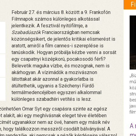
F
Február 27. és március 8. között a 9. Frankofón
Filmnapok számos különleges alkotással
jelentkezik. A fesztivál nyitófilmje, a
Szabadúszók
Franciaországban nemcsak
közönségsikert, de jelentős kritikai elismerést is
aratott, amiről a film cannes-i szereplése is
tanúskodik. Hogyan próbálja kézbe venni a sorsát
egy csapatnyi középkorú, pocakosodó férfi?
Belevetik maguka vízbe, és mozognak, nem is
akárhogyan. A vízimádók a mozivásznon
„Bi
látottakat akár azonnal a gyakorlatba is
műk
átültethetik, ugyanis a Széchenyi Fürdő
köz
termálmedencéjében egyszeri alkalommal
str
különleges szabadtéri vetítés is lesz.
bes
ja
zönhetően Omar Syt egy csapásra szinte az egész
fil
t alakít, aki egy meghívásnak eleget téve életében
lm címét ugyanakkor nem az övé, hanem egy másik név
A 
 hogy találkozzon messziről csodált bálványával. A
me
ilm rendezője, aki nemcsak a nézők kérdéseire válaszol