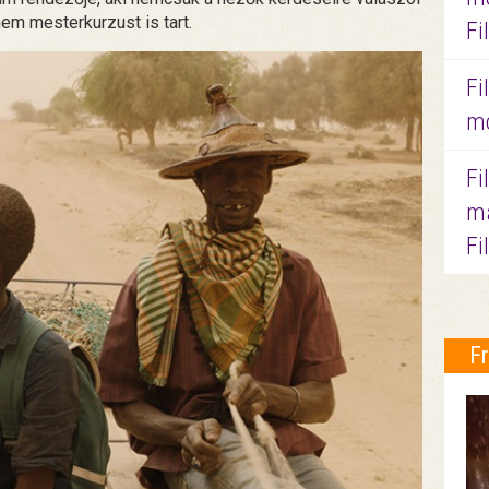
em mesterkurzust is tart.
Fi
Fi
mo
Fi
ma
Fi
F