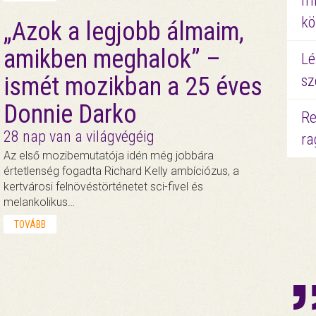
mi
kö
„Azok a legjobb álmaim,
amikben meghalok” –
Lé
ismét mozikban a 25 éves
sz
Donnie Darko
Re
28 nap van a világvégéig
ra
Az első mozibemutatója idén még jobbára
értetlenség fogadta Richard Kelly ambíciózus, a
kertvárosi felnövéstörténetet sci-fivel és
melankolikus…
TOVÁBB