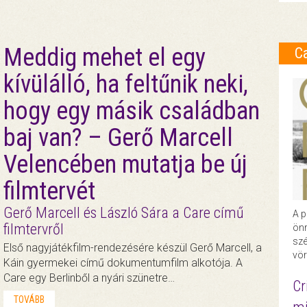
Meddig mehet el egy
C
kívülálló, ha feltűnik neki,
hogy egy másik családban
baj van? – Gerő Marcell
Velencében mutatja be új
filmtervét
Gerő Marcell és László Sára a Care című
A p
filmtervről
önr
szé
Első nagyjátékfilm-rendezésére készül Gerő Marcell, a
vör
Káin gyermekei című dokumentumfilm alkotója. A
Care egy Berlinből a nyári szünetre…
Cr
TOVÁBB