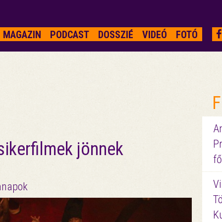
MAGAZIN
PODCAST
DOSSZIÉ
VIDEÓ
FOTÓ
F
A
P
sikerfilmek jönnek
fő
Vi
mnapok
Tö
K