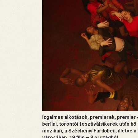
Izgalmas alkotások, premierek, premier el
berlini, torontói fesztiválsikerek után b
moziban, a Széchenyi Fürdőben, illetve a
városában. 19 film – 8 országból.