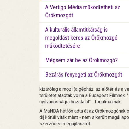
A Vertigo Média működtetheti az
Örökmozgót
A kulturális államtitkárság is
megoldást keres az Örökmozgó
működtetésére
Mégsem zár be az Örökmozgó?
Bezárás fenyegeti az Örökmozgót
kizárólag a mozi (a gépház, az előtér és a v
területet átadták volna a Budapest Filmnek.
nyilvánosságra hozatalát" - fogalmaznak.
A MaNDA hétfőn adta át az Örökmozgónak otth
díj körüli viták miatt - nem sikerült megállap
szerződés megújításáról.