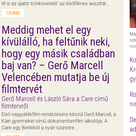
itt is az újabb trónkövetelő: az elsőfilmes ausztrál…
TOVÁBB
Meddig mehet el egy
Máj
kívülálló, ha feltűnik neki,
sze
röv
hogy egy másik családban
Ko
baj van? – Gerő Marcell
Kr
Velencében mutatja be új
gy
filmtervét
Rö
Gerő Marcell és László Sára a Care című
ni
filmtervről
Első nagyjátékfilm-rendezésére készül Gerő Marcell, a
De
Káin gyermekei című dokumentumfilm alkotója. A
Care egy Berlinből a nyári szünetre…
ad