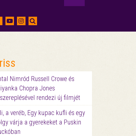
riss
ntal Nimród Russell Crowe és
riyanka Chopra Jones
szereplésével rendezi új filmjét
li, a veréb, Egy kupac kufli és egy
lgy várja a gyerekeket a Puskin
uckóban