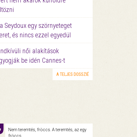
ért nem akarok külföldre
ltözni
a Seydoux egy szörnyeteget
eret, és nincs ezzel egyedül
ndkívüli női alakítások
gyogják be idén Cannes-t
A TELJES DOSSZIÉ
Nem teremtés, fröccs. A teremtés, az egy
fröccs.