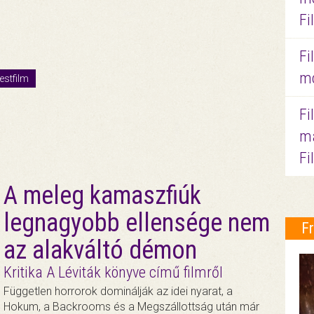
Fi
Fi
mo
stfilm
Fi
ma
Fi
A meleg kamaszfiúk
legnagyobb ellensége nem
F
az alakváltó démon
Kritika A Léviták könyve című filmről
Független horrorok dominálják az idei nyarat, a
Hokum, a Backrooms és a Megszállottság után már