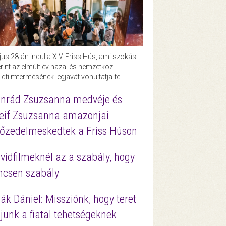
us 28-án indul a XIV. Friss Hús, ami szokás
rint az elmúlt év hazai és nemzetközi
idfilmtermésének legjavát vonultatja fel.
nrád Zsuzsanna medvéje és
eif Zsuzsanna amazonjai
őzedelmeskedtek a Friss Húson
vidfilmeknél az a szabály, hogy
ncsen szabály
ák Dániel: Missziónk, hogy teret
junk a fiatal tehetségeknek