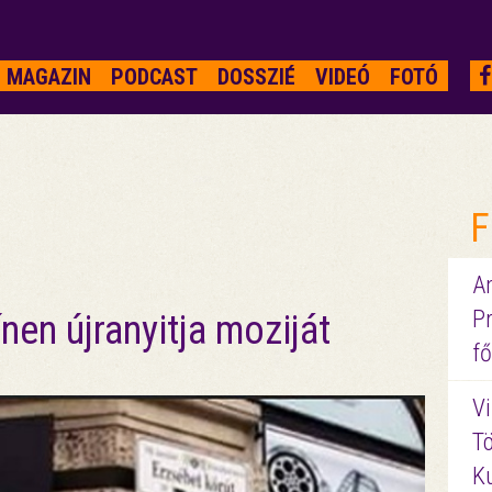
MAGAZIN
PODCAST
DOSSZIÉ
VIDEÓ
FOTÓ
F
A
P
en újranyitja moziját
fő
Vi
Tö
K