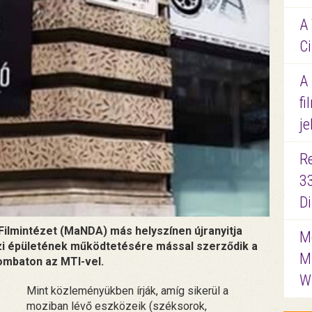
A 
Ci
A
fi
je
R
3
D
Filmintézet (MaNDA) más helyszínen újranyitja
Me
zi épületének működtetésére mással szerződik a
M
ombaton az MTI-vel.
W
Mint közleményükben írják, amíg sikerül a
moziban lévő eszközeik (széksorok,