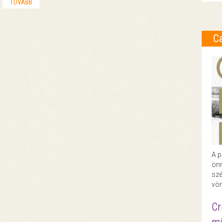
TOVÁBB
C
A p
önr
szé
vör
Cr