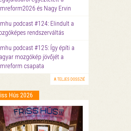
lmreform2026 és Nagy Ervin
lmhu podcast #124: Elindult a
zgóképes rendszerváltás
lmhu podcast #125: Így építi a
gyar mozgókép jövőjét a
lmreform csapata
A TELJES DOSSZIÉ
riss Hús 2026