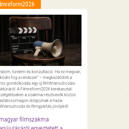
ilmreform2026
zalom, türelem és konzultáció. Ha ez megvan,
ödni fog a rendszer” – megkezdődött a
ös gondolkodás egy új filmfinanszírozási
uktúráról. A Filmreform2026 kerekasztal-
zélgetéseken a szakmai résztvevők közös
vaslatcsomagon dolgoznak a hazai
mfinanszírozás és filmgyártás jövőjéről.
magyar filmszakma
gújulásáról egyeztetett a