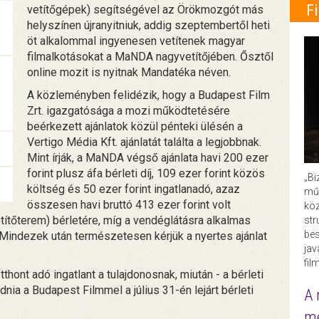
F
vetítőgépek) segítségével az Örökmozgót más
helyszínen újranyitniuk, addig szeptembertől heti
öt alkalommal ingyenesen vetítenek magyar
filmalkotásokat a MaNDA nagyvetítőjében. Ősztől
online mozit is nyitnak Mandatéka néven.
A közleményben felidézik, hogy a Budapest Film
Zrt. igazgatósága a mozi működtetésére
beérkezett ajánlatok közül pénteki ülésén a
Vertigo Média Kft. ajánlatát találta a legjobbnak.
Mint írják, a MaNDA végső ajánlata havi 200 ezer
forint plusz áfa bérleti díj, 109 ezer forint közös
„Bi
költség és 50 ezer forint ingatlanadó, azaz
műk
összesen havi bruttó 413 ezer forint volt
köz
etítőterem) bérletére, míg a vendéglátásra alkalmas
str
bes
 "Mindezek után természetesen kérjük a nyertes ajánlat
ja
fil
ont adó ingatlant a tulajdonosnak, miután - a bérleti
odnia a Budapest Filmmel a július 31-én lejárt bérleti
A 
me