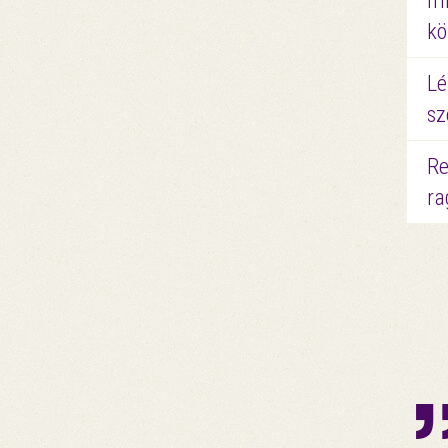
mi
kö
Lé
sz
Re
ra