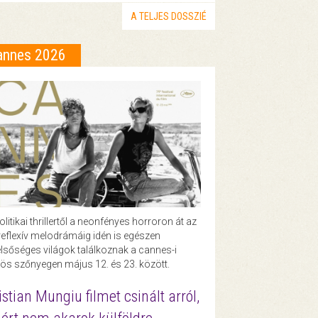
A TELJES DOSSZIÉ
annes 2026
olitikai thrillertől a neonfényes horroron át az
eflexív melodrámáig idén is egészen
lsőséges világok találkoznak a cannes-i
ös szőnyegen május 12. és 23. között.
istian Mungiu filmet csinált arról,