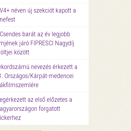
V4+ néven új szekciót kapott a
nefest
 Csendes barát az év legjobb
lmjének járó FIPRESCI Nagydíj
löltjei között
ekordszámú nevezés érkezett a
3. Országos/Kárpát-medencei
iákfilmszemlére
gérkezett az első előzetes a
agyarországon forgatott
ickerhez