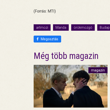
(Forrás: MTI)
artmozi
Manda
örökmozgó
Budape
Megosztás
Még több magazin
magazin