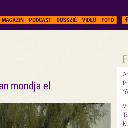
MAGAZIN
PODCAST
DOSSZIÉ
VIDEÓ
FOTÓ
F
A
P
an mondja el
fő
Vi
Tö
K