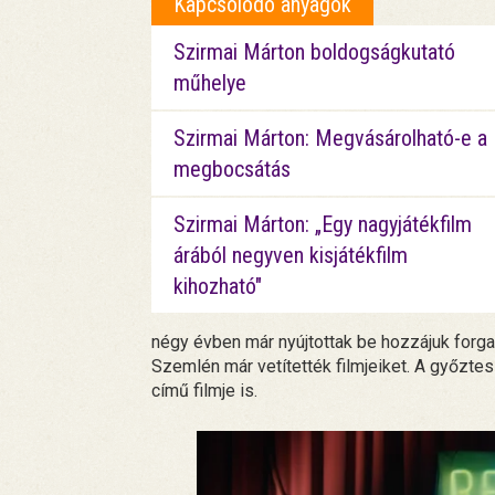
Kapcsolódó anyagok
Szirmai Márton boldogságkutató
műhelye
Szirmai Márton: Megvásárolható-e a
megbocsátás
Szirmai Márton: „Egy nagyjátékfilm
árából negyven kisjátékfilm
kihozható"
négy évben már nyújtottak be hozzájuk forga
Szemlén már vetítették filmjeiket. A győzte
című filmje is.