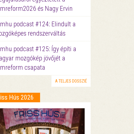
lmreform2026 és Nagy Ervin
lmhu podcast #124: Elindult a
zgóképes rendszerváltás
lmhu podcast #125: Így építi a
gyar mozgókép jövőjét a
lmreform csapata
A TELJES DOSSZIÉ
riss Hús 2026