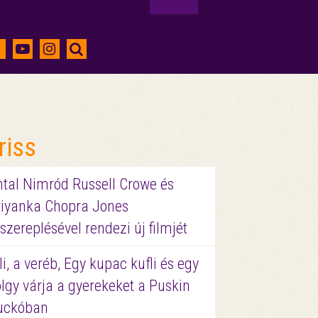
riss
ntal Nimród Russell Crowe és
riyanka Chopra Jones
szereplésével rendezi új filmjét
li, a veréb, Egy kupac kufli és egy
lgy várja a gyerekeket a Puskin
uckóban