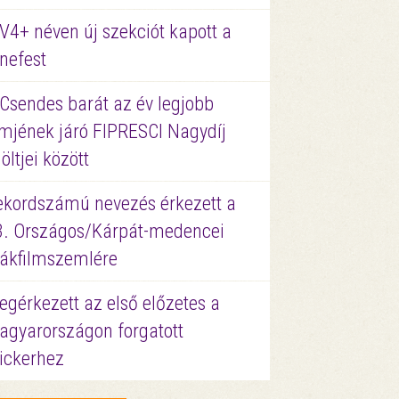
V4+ néven új szekciót kapott a
nefest
 Csendes barát az év legjobb
lmjének járó FIPRESCI Nagydíj
löltjei között
ekordszámú nevezés érkezett a
3. Országos/Kárpát-medencei
iákfilmszemlére
gérkezett az első előzetes a
agyarországon forgatott
ickerhez