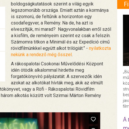
F
boldogságkutatások szerint a világ egyik
legszomorúbb országa. Emiatt aztán a kormánya
is szomorú, de feltűnik a horizonton egy
csodafegyver, a Remény. Na de, ha azt is
elveszítjük, mi marad? Nagyvonalakban erről szól
a kisfilm, de reményeim szerint ez csak a felszín.
Számomra titkon a Minimál és az Expedíció című
rövidfilmünkkel együtt alkot trilógiát.” -
nyilatkozta
nekünk a rendező még ősszel
.
A rákospalotai Csokonai Művelődési Központ
idén ötödik alkalommal hirdette meg
„Bi
forgatókönyvíró pályázatát. A szervezők idén
műk
azokat az alkotókat hívták meg, akik az elmúlt
köz
tókönyvet, vagy a Röfi - Rákospalotai Rövidfilm
str
bes
s három alkotás között volt Szirmai Márton Remény
ja
fil
A 
me