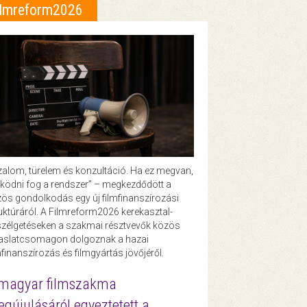
ilmreform2026
zalom, türelem és konzultáció. Ha ez megvan,
ödni fog a rendszer” – megkezdődött a
ös gondolkodás egy új filmfinanszírozási
uktúráról. A Filmreform2026 kerekasztal-
zélgetéseken a szakmai résztvevők közös
vaslatcsomagon dolgoznak a hazai
mfinanszírozás és filmgyártás jövőjéről.
magyar filmszakma
gújulásáról egyeztetett a