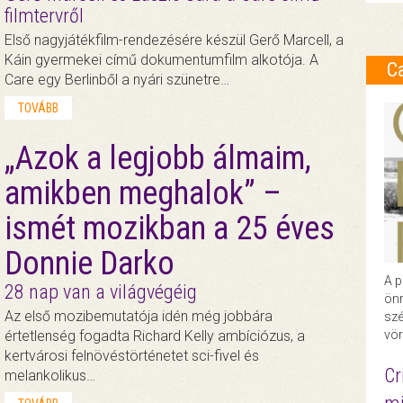
filmtervről
Első nagyjátékfilm-rendezésére készül Gerő Marcell, a
Káin gyermekei című dokumentumfilm alkotója. A
C
Care egy Berlinből a nyári szünetre…
TOVÁBB
„Azok a legjobb álmaim,
amikben meghalok” –
ismét mozikban a 25 éves
Donnie Darko
A p
28 nap van a világvégéig
önr
Az első mozibemutatója idén még jobbára
szé
értetlenség fogadta Richard Kelly ambíciózus, a
vör
kertvárosi felnövéstörténetet sci-fivel és
Cr
melankolikus…