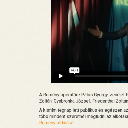
A Remény operatőre Pálos György, zenéjét P
Zoltán, Gyabronka József, Friedenthal Zoltá
A kisfilm tegnap lett publikus és egészen 
több mindent szeretnél megtudni az alkotásró
Remény oldalára
!