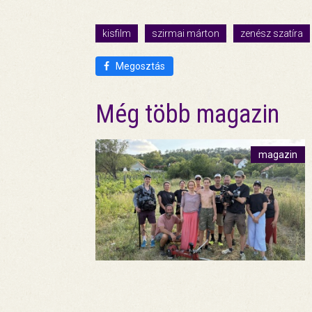
kisfilm
szirmai márton
zenész szatíra
Megosztás
Még több magazin
magazin