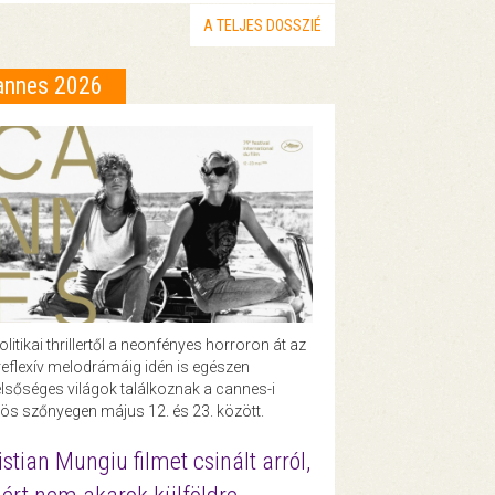
A TELJES DOSSZIÉ
annes 2026
olitikai thrillertől a neonfényes horroron át az
eflexív melodrámáig idén is egészen
lsőséges világok találkoznak a cannes-i
ös szőnyegen május 12. és 23. között.
istian Mungiu filmet csinált arról,