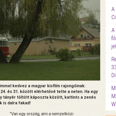
A 
Ci
A
fi
je
R
3
D
ilmmel kedvez a magyar kisfilm rajongóinak:
Me
4. és 31. között elérhetővé tette a neten. Ha egy
M
 tányér töltött káposzta között, kattints a zenés
 is dalra fakad!
W
"Van egy ország, ami a nemzetközi