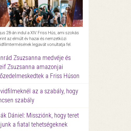
us 28-án indul a XIV. Friss Hús, ami szokás
rint az elmúlt év hazai és nemzetközi
idfilmtermésének legjavát vonultatja fel.
nrád Zsuzsanna medvéje és
eif Zsuzsanna amazonjai
őzedelmeskedtek a Friss Húson
vidfilmeknél az a szabály, hogy
ncsen szabály
ák Dániel: Missziónk, hogy teret
junk a fiatal tehetségeknek