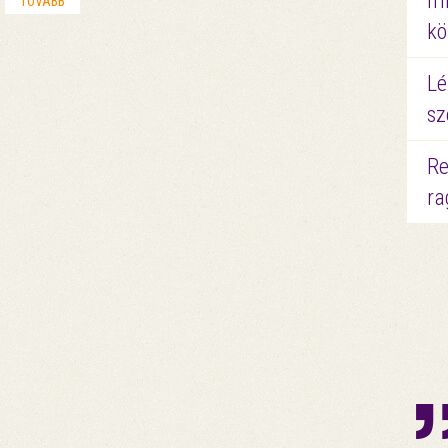
mi
TOVÁBB
kö
Lé
sz
Re
ra