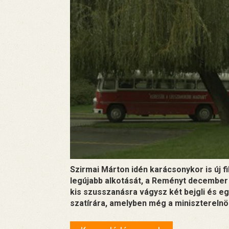
Szirmai Márton idén karácsonykor is új f
legújabb alkotását, a Reményt december 2
kis szusszanásra vágysz két bejgli és egy
szatírára, amelyben még a miniszterelnök