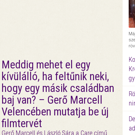
Máj
sze
röv
Ko
Meddig mehet el egy
Kr
kívülálló, ha feltűnik neki,
gy
hogy egy másik családban
Rö
baj van? – Gerő Marcell
ni
Velencében mutatja be új
De
filmtervét
ad
Gerő Marcell és László Sára a Care című