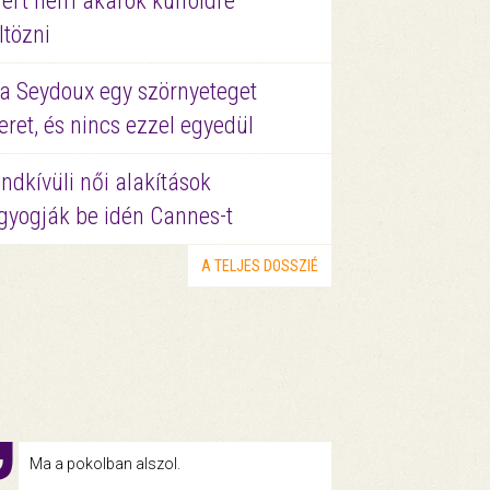
ért nem akarok külföldre
ltözni
a Seydoux egy szörnyeteget
eret, és nincs ezzel egyedül
ndkívüli női alakítások
gyogják be idén Cannes-t
A TELJES DOSSZIÉ
Ma a pokolban alszol.