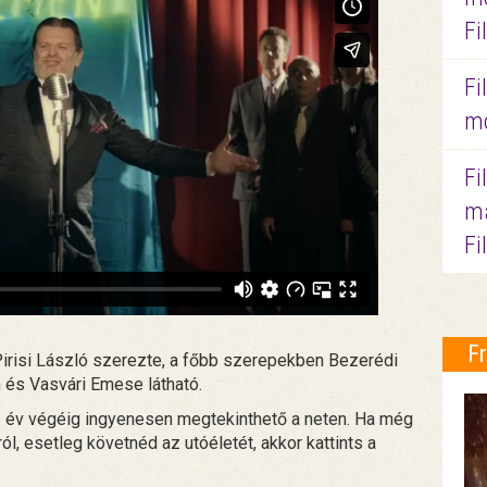
Fi
Fi
mo
Fi
ma
Fi
F
irisi László szerezte, a főbb szerepekben Bezerédi
n és Vasvári Emese látható.
az év végéig ingyenesen megtekinthető a neten. Ha még
l, esetleg követnéd az utóéletét, akkor kattints a