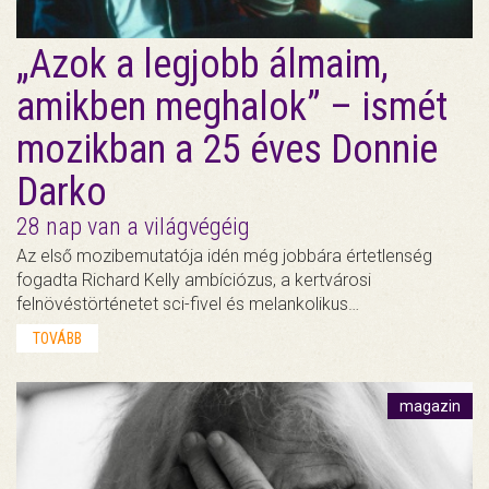
„Azok a legjobb álmaim,
amikben meghalok” – ismét
mozikban a 25 éves Donnie
Darko
28 nap van a világvégéig
Az első mozibemutatója idén még jobbára értetlenség
fogadta Richard Kelly ambíciózus, a kertvárosi
felnövéstörténetet sci-fivel és melankolikus…
TOVÁBB
magazin