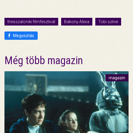
thesszaloniki filmfesztivál
Bakony Alexa
Tobi színei
Megosztás
Még több magazin
magazin