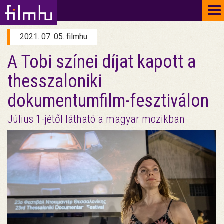
To
na
2021. 07. 05. filmhu
A Tobi színei díjat kapott a
thesszaloniki
dokumentumfilm-fesztiválon
Július 1-jétől látható a magyar mozikban