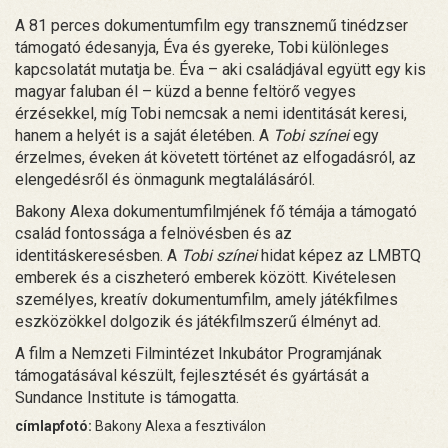
A 81 perces dokumentumfilm egy transznemű tinédzser
támogató édesanyja, Éva és gyereke, Tobi különleges
kapcsolatát mutatja be. Éva – aki családjával együtt egy kis
magyar faluban él – küzd a benne feltörő vegyes
érzésekkel, míg Tobi nemcsak a nemi identitását keresi,
hanem a helyét is a saját életében. A
Tobi színei
egy
érzelmes, éveken át követett történet az elfogadásról, az
elengedésről és önmagunk megtalálásáról.
Bakony Alexa dokumentumfilmjének fő témája a támogató
család fontossága a felnövésben és az
identitáskeresésben. A
Tobi színei
hidat képez az LMBTQ
emberek és a ciszheteró emberek között. Kivételesen
személyes, kreatív dokumentumfilm, amely játékfilmes
eszközökkel dolgozik és játékfilmszerű élményt ad.
A film a Nemzeti Filmintézet Inkubátor Programjának
támogatásával készült, fejlesztését és gyártását a
Sundance Institute is támogatta.
címlapfotó:
Bakony Alexa a fesztiválon