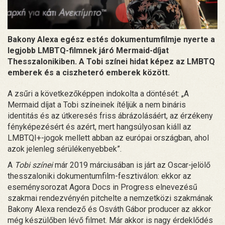
Bakony Alexa egész estés dokumentumfilmje nyerte a
legjobb LMBTQ-filmnek járó Mermaid-díjat
Thesszalonikiben. A Tobi színei hidat képez az LMBTQ
emberek és a ciszheteró emberek között.
A zsűri a következőképpen indokolta a döntését: „A
Mermaid díjat a Tobi színeinek ítéljük a nem bináris
identitás és az útkeresés friss ábrázolásáért, az érzékeny
fényképezésért és azért, mert hangsúlyosan kiáll az
LMBTQI+-jogok mellett abban az európai országban, ahol
azok jelenleg sérülékenyebbek”.
A
Tobi színei
már 2019 márciusában is járt az Oscar-jelölő
thesszaloniki dokumentumfilm-fesztiválon: ekkor az
eseménysorozat Agora Docs in Progress elnevezésű
szakmai rendezvényén pitchelte a nemzetközi szakmának
Bakony Alexa rendező és Osváth Gábor producer az akkor
még készülőben lévő filmet. Már akkor is nagy érdeklődés