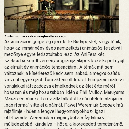
A világon már csak a virágbeültetés segít
Az animációs görgeteg újra elérte Budapestet, s úgy tűnik,
hogy az immár négy éves nemzetközi animációs fesztivál
mezőnye egyre letisztultabb lesz. Az AniFest két
szekcióba sorolt versenyprogramja alapos közelképet nyújt
az elmúlt év animációs tendenciáiról. A témák mit sem
változnak, a kísérletező kedv sem lankad, a megvalósítás
viszont egyre újabb formákban ölt testet. Európa animátorai
vonalakkal játszadozva elmélkednek az élet értelméről -
hosszan és még hosszabban. Idén a Phil Mulloy, Maruyama
Masao és Vincze Teréz által alkotott zsűri ítélete alapján a
„papírforma” vitte el a pálmát. Pawel Weremiuk
Lapok
című
rajzfilmje - hűen a lengyel hagyományokhoz- igazi
ötletparádé. Weremiuk a magányból s a fájdalmas
múltidézésből kiindulva – hőse, a kiöregedett tornatanárnő,