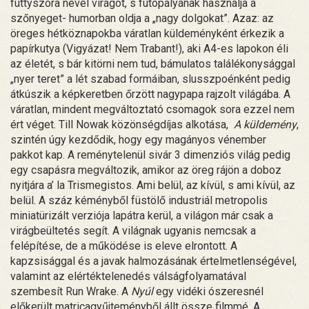
füttyszóra nevel virágot, s futópályának használja a
szőnyeget- humorban oldja a „nagy dolgokat”. Azaz: az
öreges hétköznapokba váratlan küldeményként érkezik a
papírkutya (Vigyázat! Nem Trabant!), aki A4-es lapokon éli
az életét, s bár kitörni nem tud, bámulatos találékonysággal
„nyer teret” a lét szabad formáiban, slusszpoénként pedig
átkúszik a képkeretben őrzött nagypapa rajzolt világába. A
váratlan, mindent megváltoztató csomagok sora ezzel nem
ért véget. Till Nowak közönségdíjas alkotása,
A küldemény
,
szintén úgy kezdődik, hogy egy magányos vénember
pakkot kap. A reménytelenül sivár 3 dimenziós világ pedig
egy csapásra megváltozik, amikor az öreg rájön a doboz
nyitjára a’ la Trismegistos. Ami belül, az kívül, s ami kívül, az
belül. A száz kéményből füstölő industriál metropolis
miniatürizált verziója lapátra kerül, a világon már csak a
virágbeültetés segít. A világnak ugyanis nemcsak a
felépítése, de a működése is eleve elrontott. A
kapzsisággal és a javak halmozásának értelmetlenségével,
valamint az elértéktelenedés válságfolyamatával
szembesít Run Wrake. A
Nyúl
egy vidéki ószeresnél
előkerült matricagyűjteményből állt össze filmmé. A