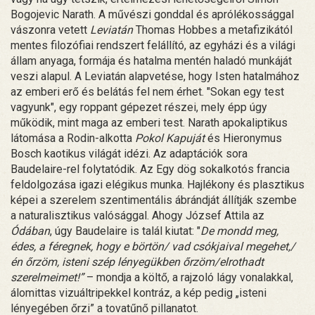
Bogojevic Narath. A művészi gonddal és aprólékossággal
vászonra vetett
Leviatán
Thomas Hobbes a metafizikától
mentes filozófiai rendszert felállító, az egyházi és a világi
állam anyaga, formája és hatalma mentén haladó munkáját
veszi alapul. A Leviatán alapvetése, hogy Isten hatalmához
az emberi erő és belátás fel nem érhet. "Sokan egy test
vagyunk", egy roppant gépezet részei, mely épp úgy
működik, mint maga az emberi test. Narath apokaliptikus
látomása a Rodin-alkotta
Pokol Kapuját
és Hieronymus
Bosch kaotikus világát idézi. Az adaptációk sora
Baudelaire-rel folytatódik. Az Egy dög sokalkotós francia
feldolgozása igazi elégikus munka. Hajlékony és plasztikus
képei a szerelem szentimentális ábrándját állítják szembe
a naturalisztikus valósággal. Ahogy József Attila az
Ódában
, úgy Baudelaire is talál kiutat: "
De mondd meg,
édes, a féregnek, hogy e börtön/ vad csókjaival megehet,/
én őrzöm, isteni szép lényegükben őrzöm/elrothadt
szerelmeimet!”
– mondja a költő, a rajzoló lágy vonalakkal,
álomittas vizuáltripekkel kontráz, a kép pedig „isteni
lényegében őrzi” a tovatűnő pillanatot.