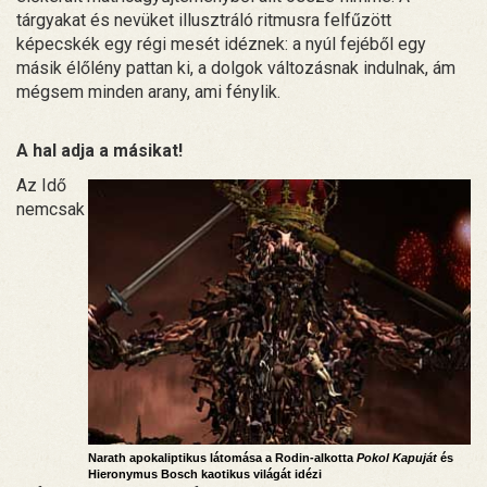
tárgyakat és nevüket illusztráló ritmusra felfűzött
képecskék egy régi mesét idéznek: a nyúl fejéből egy
másik élőlény pattan ki, a dolgok változásnak indulnak, ám
mégsem minden arany, ami fénylik.
A hal adja a másikat!
Az Idő
nemcsak
Narath apokaliptikus látomása a Rodin-alkotta
Pokol Kapuját
és
Hieronymus Bosch kaotikus világát idézi