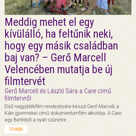
Meddig mehet el egy
kívülálló, ha feltűnik neki,
hogy egy másik családban
baj van? – Gerő Marcell
Velencében mutatja be új
filmtervét
Gerő Marcell és László Sára a Care című
filmtervről
Első nagyjátékfilm-rendezésére készül Gerő Marcell, a
Káin gyermekei című dokumentumfilm alkotója. A Care
egy Berlinből a nyári szünetre…
TOVÁBB