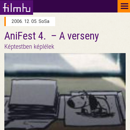
To
na
2006. 12. 05. SoSa
AniFest 4. – A verseny
Képtestben képlélek