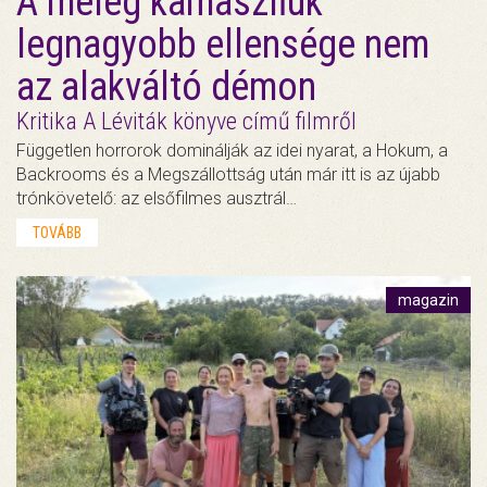
A meleg kamaszfiúk
legnagyobb ellensége nem
az alakváltó démon
Kritika A Léviták könyve című filmről
Független horrorok dominálják az idei nyarat, a Hokum, a
Backrooms és a Megszállottság után már itt is az újabb
trónkövetelő: az elsőfilmes ausztrál…
TOVÁBB
magazin