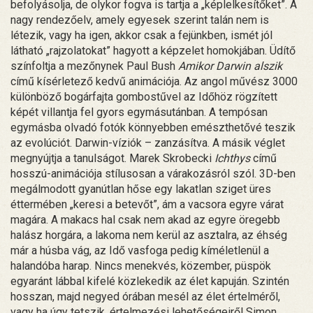
befolyásolja, de olykor fogva is tartja a „képlelkesítőket”. A
nagy rendezőelv, amely egyesek szerint talán nem is
létezik, vagy ha igen, akkor csak a fejünkben, ismét jól
látható „rajzolatokat” hagyott a képzelet homokjában. Üdítő
színfoltja a mezőnynek Paul Bush
Amikor Darwin alszik
című kísérletező kedvű animációja. Az angol művész 3000
különböző bogárfajta gombostűvel az Időhöz rögzített
képét villantja fel gyors egymásutánban. A tempósan
egymásba olvadó fotók könnyebben emészthetővé teszik
az evolúciót. Darwin-víziók – zanzásítva. A másik véglet
megnyújtja a tanulságot. Marek Skrobecki
Ichthys
című
hosszú-animációja stílusosan a várakozásról szól. 3D-ben
megálmodott gyanútlan hőse egy lakatlan sziget üres
éttermében „keresi a betevőt”, ám a vacsora egyre várat
magára. A makacs hal csak nem akad az egyre öregebb
halász horgára, a lakoma nem kerül az asztalra, az éhség
már a húsba vág, az Idő vasfoga pedig kíméletlenül a
halandóba harap. Nincs menekvés, közember, püspök
egyaránt lábbal kifelé közlekedik az élet kapuján. Szintén
hosszan, majd negyed órában mesél az élet értelméről,
vagy ha úgy tetszik, értelmezési lehetőségeiről Simon