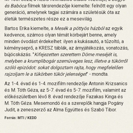
és Babóca
filmek társrendezője kiemelte: felnőtt egy olyan
generáció, amelynek tagjai számára a születésük óta az
életük természetes része ez a mesevilág.
Bartos Erika kiemelte, a
Mesék a pöttyös házból
az egyik
kedvence, számos olyan témát körbejárt benne, amely
minden óvodást érdekelhet: ilyen a kukásautó, a tűzoltó, a
kéményseprő, a KRESZ táblák, az árnyjátékozás, vonatozás,
bújócskázás. "
Kifejezetten szerettem Döme meséjét is,
melyben a krumplibogár szemüveges lesz, illetve a tükörről
szóló epizódot: sokat dolgoztam rajta, hogy megfelelően
rajzoljam le a tükörben tükör jelenséget
" - mondta.
Az 1-4. évad és 1-4. mozifilm rendezője Antonin Krizsanics
és M. Tóth Géza, az 5-7. évad és 5-7. mozifilm, valamint az
előkészületben lévő 8. évad rendezője Fazakas Kinga és
M. Tóth Géza. Mesemondó és a szereplők hangja Pogány
Judit, a zeneszerző az Alma Együttes és Szabó Tibor.
Forrás: MTI / KEDD