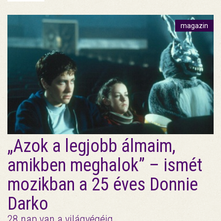
magazin
„Azok a legjobb álmaim,
amikben meghalok” – ismét
mozikban a 25 éves Donnie
Darko
28 nap van a világvégéig