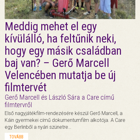
Meddig mehet el egy
kívülálló, ha feltűnik neki,
hogy egy másik családban
baj van? – Gerő Marcell
Velencében mutatja be új
filmtervét
Gerő Marcell és László Sára a Care című
filmtervről
Első nagyjátékfilm-rendezésére készül Gerő Marcell, a
Káin gyermekei című dokumentumfilm alkotója. A Care
egy Berlinből a nyári szünetre…
TOVÁBB