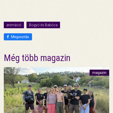
animáció
Bogyó és Babóca
Megosztás
Még több magazin
magazin