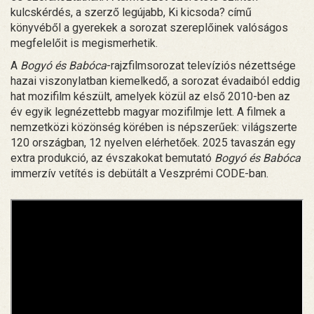
kulcskérdés, a szerző legújabb, Ki kicsoda? című
könyvéből a gyerekek a sorozat szereplőinek valóságos
megfelelőit is megismerhetik.
A
Bogyó és Babóca
-rajzfilmsorozat televíziós nézettsége
hazai viszonylatban kiemelkedő, a sorozat évadaiból eddig
hat mozifilm készült, amelyek közül az első 2010-ben az
év egyik legnézettebb magyar mozifilmje lett. A filmek a
nemzetközi közönség körében is népszerűek: világszerte
120 országban, 12 nyelven elérhetőek. 2025 tavaszán egy
extra produkció, az évszakokat bemutató
Bogyó és Babóca
immerzív vetítés is debütált a Veszprémi CODE-ban.