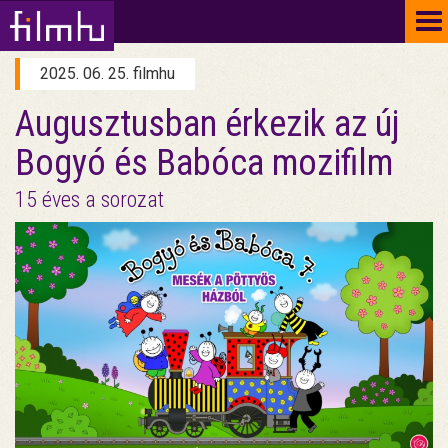
To
na
2025. 06. 25. filmhu
Augusztusban érkezik az új
Bogyó és Babóca mozifilm
15 éves a sorozat