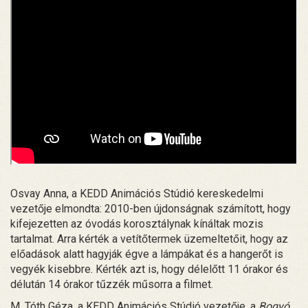
Osvay Anna, a KEDD Animációs Stúdió kereskedelmi
vezetője elmondta: 2010-ben újdonságnak számított, hogy
kifejezetten az óvodás korosztálynak kínáltak mozis
tartalmat. Arra kérték a vetítőtermek üzemeltetőit, hogy az
előadások alatt hagyják égve a lámpákat és a hangerőt is
vegyék kisebbre. Kérték azt is, hogy délelőtt 11 órakor és
délután 14 órakor tűzzék műsorra a filmet.
M. Tóth Géza, a KEDD Animációs Stúdió vezetője, a
Bogyó