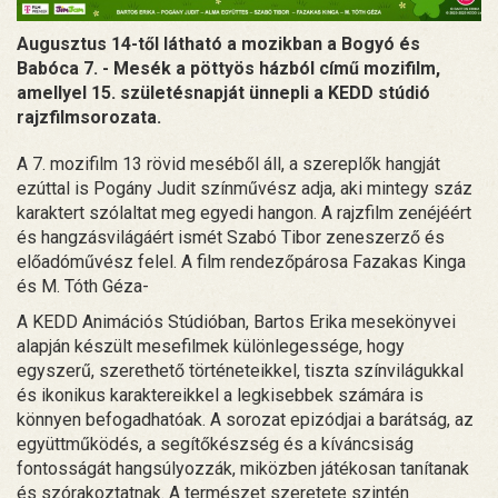
Augusztus 14-től látható a mozikban a Bogyó és
Babóca 7. - Mesék a pöttyös házból című mozifilm,
amellyel 15. születésnapját ünnepli a KEDD stúdió
rajzfilmsorozata.
A 7. mozifilm 13 rövid meséből áll, a szereplők hangját
ezúttal is Pogány Judit színművész adja, aki mintegy száz
karaktert szólaltat meg egyedi hangon. A rajzfilm zenéjéért
és hangzásvilágáért ismét Szabó Tibor zeneszerző és
előadóművész felel. A film rendezőpárosa Fazakas Kinga
és M. Tóth Géza-
A KEDD Animációs Stúdióban, Bartos Erika mesekönyvei
alapján készült mesefilmek különlegessége, hogy
egyszerű, szerethető történeteikkel, tiszta színvilágukkal
és ikonikus karaktereikkel a legkisebbek számára is
könnyen befogadhatóak. A sorozat epizódjai a barátság, az
együttműködés, a segítőkészség és a kíváncsiság
fontosságát hangsúlyozzák, miközben játékosan tanítanak
és szórakoztatnak. A természet szeretete szintén