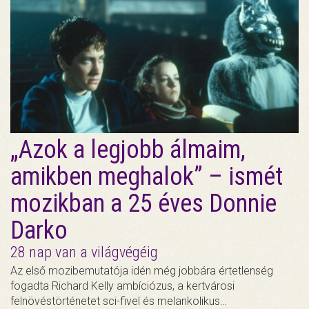
„Azok a legjobb álmaim,
amikben meghalok” – ismét
mozikban a 25 éves Donnie
Darko
28 nap van a világvégéig
Az első mozibemutatója idén még jobbára értetlenség
fogadta Richard Kelly ambíciózus, a kertvárosi
felnövéstörténetet sci-fivel és melankolikus…