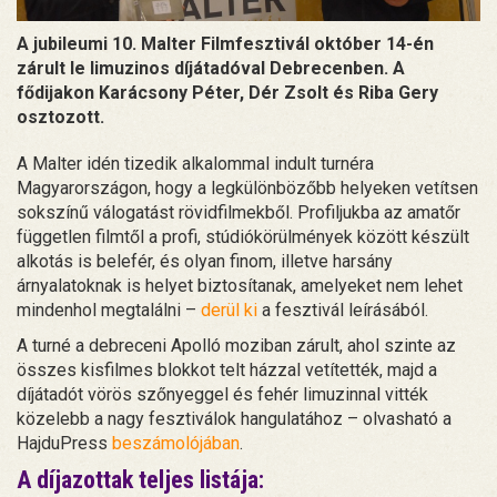
A jubileumi 10. Malter Filmfesztivál október 14-én
zárult le limuzinos díjátadóval Debrecenben. A
fődijakon Karácsony Péter, Dér Zsolt és Riba Gery
osztozott.
A Malter idén tizedik alkalommal indult turnéra
Magyarországon, hogy a legkülönbözőbb helyeken vetítsen
sokszínű válogatást rövidfilmekből. Profiljukba az amatőr
független filmtől a profi, stúdiókörülmények között készült
alkotás is belefér, és olyan finom, illetve harsány
árnyalatoknak is helyet biztosítanak, amelyeket nem lehet
mindenhol megtalálni –
derül ki
a fesztivál leírásából.
A turné a debreceni Apolló moziban zárult, ahol szinte az
összes kisfilmes blokkot telt házzal vetítették, majd a
díjátadót vörös szőnyeggel és fehér limuzinnal vitték
közelebb a nagy fesztiválok hangulatához – olvasható a
HajduPress
beszámolójában
.
A díjazottak teljes listája: