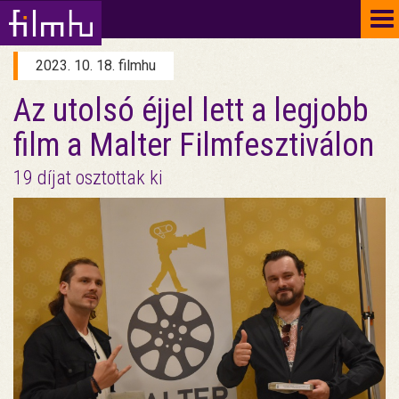
To
na
2023. 10. 18. filmhu
Az utolsó éjjel lett a legjobb
film a Malter Filmfesztiválon
19 díjat osztottak ki