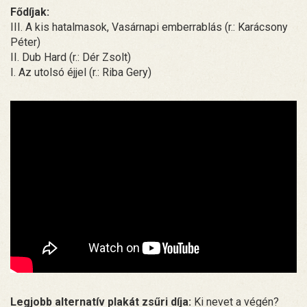
Fődíjak:
III. A kis hatalmasok, Vasárnapi emberrablás (r.: Karácsony
Péter)
II. Dub Hard (r.: Dér Zsolt)
I. Az utolsó éjjel (r.: Riba Gery)
Legjobb alternatív plakát zsűri díja:
Ki nevet a végén?