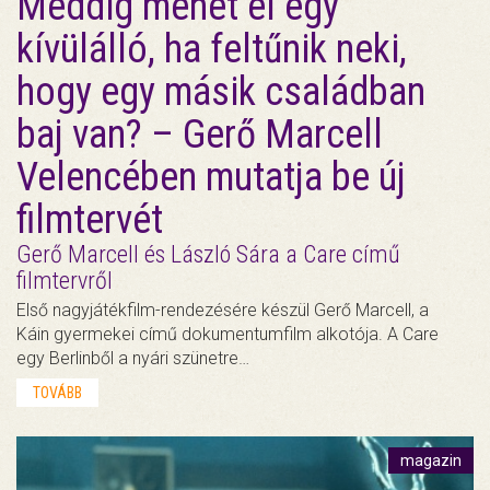
Meddig mehet el egy
kívülálló, ha feltűnik neki,
hogy egy másik családban
baj van? – Gerő Marcell
Velencében mutatja be új
filmtervét
Gerő Marcell és László Sára a Care című
filmtervről
Első nagyjátékfilm-rendezésére készül Gerő Marcell, a
Káin gyermekei című dokumentumfilm alkotója. A Care
egy Berlinből a nyári szünetre…
TOVÁBB
magazin