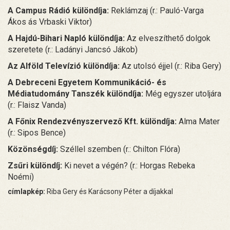
A Campus Rádió különdíja:
Reklámzaj (r.: Pauló-Varga
Ákos ás Vrbaski Viktor)
A Hajdú-Bihari Napló különdíja:
Az elveszíthető dolgok
szeretete (r.: Ladányi Jancsó Jákob)
Az Alföld Televízió különdíja:
Az utolsó éjjel (r.: Riba Gery)
A Debreceni Egyetem Kommunikáció- és
Médiatudomány Tanszék különdíja:
Még egyszer utoljára
(r.: Flaisz Vanda)
A Főnix Rendezvényszervező Kft. különdíja:
Alma Mater
(r.: Sipos Bence)
Közönségdíj:
Széllel szemben (r.: Chilton Flóra)
Zsűri különdíj:
Ki nevet a végén? (r.: Horgas Rebeka
Noémi)
címlapkép:
Riba Gery és Karácsony Péter a díjakkal