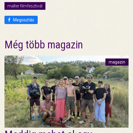
malter filmfesztivál
Megosztás
Még több magazin
magazin