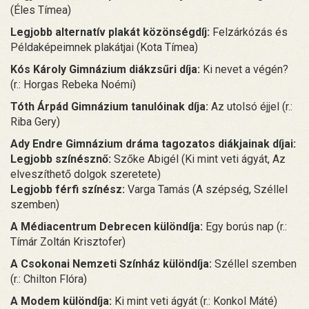
(Éles Tímea)
Legjobb alternatív plakát közönségdíj:
Felzárkózás és
Példaképeimnek plakátjai (Kota Tímea)
Kós Károly Gimnázium diákzsűri díja:
Ki nevet a végén?
(r.: Horgas Rebeka Noémi)
Tóth Árpád Gimnázium tanulóinak díja:
Az utolsó éjjel (r.:
Riba Gery)
Ady Endre Gimnázium dráma tagozatos diákjainak díjai:
Legjobb színésznő:
Szőke Abigél (Ki mint veti ágyát, Az
elveszíthető dolgok szeretete)
Legjobb férfi színész:
Varga Tamás (A szépség, Széllel
szemben)
A Médiacentrum Debrecen különdíja:
Egy borús nap (r.:
Tímár Zoltán Krisztofer)
A Csokonai Nemzeti Színház különdíja:
Széllel szemben
(r.: Chilton Flóra)
A Modem különdíja:
Ki mint veti ágyát (r.: Konkol Máté)