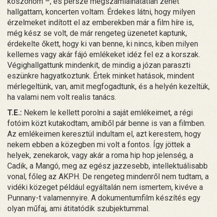
köszönöm –, és persze megszámlálhatatlan zenét
hallgattam, koncerten voltam. Érdekes látni, hogy milyen
érzelmeket indított el az emberekben már a film híre is,
még kész se volt, de már rengeteg üzenetet kaptunk,
érdekelte őkett, hogy ki van benne, ki nincs, kiben milyen
kellemes vagy akár fájó emlékeket idéz fel ez a korszak.
Végighallgattunk mindenkit, de mindig a józan paraszti
eszünkre hagyatkoztunk. Értek minket hatások, mindent
mérlegeltünk, van, amit megfogadtunk, és a helyén kezeltük,
ha valami nem volt realis tanács.
T.E.:
Nekem le kellett porolni a saját emlékeimet, a régi
fotóim közt kutakodtam, amiből pár benne is van a filmben.
Az emlékeimen keresztül indultam el, azt kerestem, hogy
nekem ebben a közegben mi volt a fontos. Így jöttek a
helyek, zenekarok, vagy akár a roma hip hop jelenség, a
Cadik, a Mangó, meg az egész jazzesebb, intellektuálisabb
vonal, főleg az AKPH. De rengeteg mindenről nem tudtam, a
vidéki közeget például egyáltalán nem ismertem, kivéve a
Punnany-t valamennyire. A dokumentumfilm készítés egy
olyan műfaj, ami átitatódik szubjektummal.