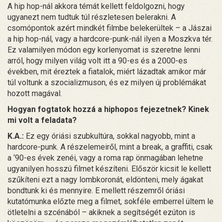
A hip hop-nál akkora témát kellett feldolgozni, hogy
ugyanezt nem tudtuk túl részletesen belerakni. A
csomópontok azért mindkét filmbe belekerültek – a Jászai
a hip hop-nál, vagy a hardcore-punk-nál ilyen a Moszkva tér.
Ez valamilyen módon egy korlenyomat is szeretne lenni
arról, hogy milyen világ volt itt a 90-es és a 2000-es
években, mit éreztek a fiatalok, miért lázadtak amikor már
túl voltunk a szocializmuson, és ez milyen új problémákat
hozott magával.
Hogyan fogtatok hozzá a hiphopos fejezetnek? Kinek
mi volt a feladata?
K.A.:
Ez egy óriási szubkultúra, sokkal nagyobb, mint a
hardcore-punk. A részelemeiről, mint a break, a graffiti, csak
a ‘90-es évek zenéi, vagy a roma rap önmagában lehetne
ugyanilyen hosszú filmet készíteni. Először kicsit le kellett
szűkíteni ezt a nagy lombkoronát, eldönteni, mely ágakat
bondtunk ki és mennyire. E mellett részemről óriási
kutatómunka előzte meg a filmet, sokféle emberrel ültem le
ötletelni a szcénából – akiknek a segítségét ezúton is