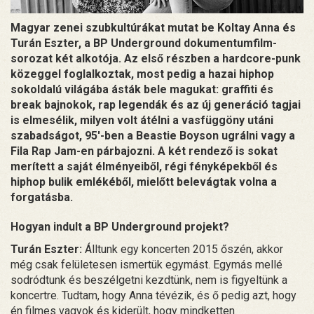
Magyar zenei szubkultúrákat mutat be Koltay Anna és
Turán Eszter, a BP Underground dokumentumfilm-
sorozat két alkotója. Az első részben a hardcore-punk
közeggel foglalkoztak, most pedig a hazai hiphop
sokoldalú világába ásták bele magukat: graffiti és
break bajnokok, rap legendák és az új generáció tagjai
is elmesélik, milyen volt átélni a vasfüggöny utáni
szabadságot, 95'-ben a Beastie Boyson ugrálni vagy a
Fila Rap Jam-en párbajozni. A két rendező is sokat
merített a saját élményeiből, régi fényképekből és
hiphop bulik emlékéből, mielőtt belevágtak volna a
forgatásba.
Hogyan indult a BP Underground projekt?
Turán Eszter:
Álltunk egy koncerten 2015 őszén, akkor
még csak felületesen ismertük egymást. Egymás mellé
sodródtunk és beszélgetni kezdtünk, nem is figyeltünk a
koncertre. Tudtam, hogy Anna tévézik, és ő pedig azt, hogy
én filmes vagyok és kiderült, hogy mindketten