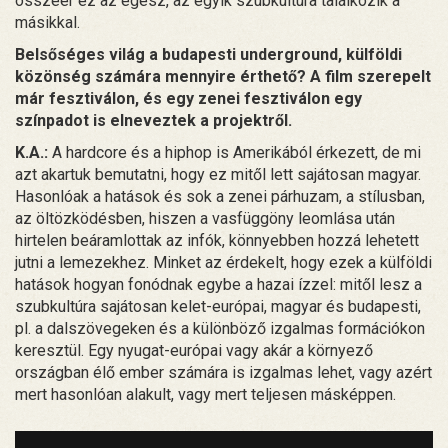
összeér ez az egész, az egyik szubkultúra találkozik a
másikkal.
Belsőséges világ a budapesti underground, külföldi
közönség számára mennyire érthető? A film szerepelt
már fesztiválon, és egy zenei fesztiválon egy
színpadot is elneveztek a projektről.
K.A.:
A hardcore és a hiphop is Amerikából érkezett, de mi
azt akartuk bemutatni, hogy ez mitől lett sajátosan magyar.
Hasonlóak a hatások és sok a zenei párhuzam, a stílusban,
az öltözködésben, hiszen a vasfüggöny leomlása után
hirtelen beáramlottak az infók, könnyebben hozzá lehetett
jutni a lemezekhez. Minket az érdekelt, hogy ezek a külföldi
hatások hogyan fonódnak egybe a hazai ízzel: mitől lesz a
szubkultúra sajátosan kelet-európai, magyar és budapesti,
pl. a dalszövegeken és a különböző izgalmas formációkon
keresztül. Egy nyugat-európai vagy akár a környező
országban élő ember számára is izgalmas lehet, vagy azért
mert hasonlóan alakult, vagy mert teljesen másképpen.