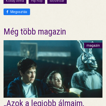
Koltay Anna
Hip hop
Movie bar
Megosztás
Még több magazin
magazin
„Azok a legjobb álmaim,