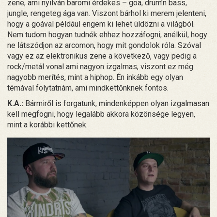
zene, ami nyilván baromi érdekes – goa, drum’n bass,
jungle, rengeteg ága van. Viszont bárhol ki merem jelenteni,
hogy a goával például engem ki lehet üldözni a világból.
Nem tudom hogyan tudnék ehhez hozzáfogni, anélkül, hogy
ne látszódjon az arcomon, hogy mit gondolok róla. Szóval
vagy ez az elektronikus zene a következő, vagy pedig a
rock/metál vonal ami nagyon izgalmas, viszont ez még
nagyobb merítés, mint a hiphop. Én inkább egy olyan
témával folytatnám, ami mindkettőnknek fontos.
K.A.:
Bármiről is forgatunk, mindenképpen olyan izgalmasan
kell megfogni, hogy legalább akkora közönsége legyen,
mint a korábbi kettőnek.