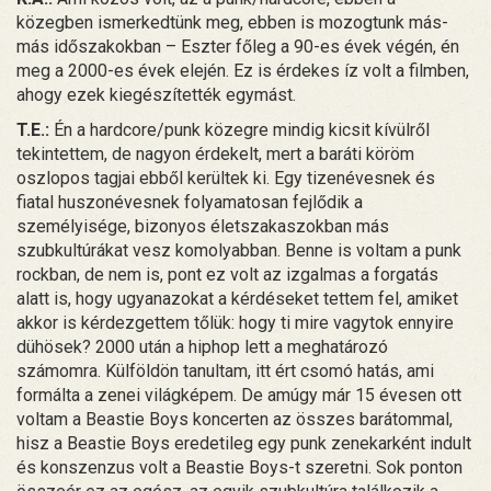
közegben ismerkedtünk meg, ebben is mozogtunk más-
más időszakokban – Eszter főleg a 90-es évek végén, én
meg a 2000-es évek elején. Ez is érdekes íz volt a filmben,
ahogy ezek kiegészítették egymást.
T.E.:
Én a hardcore/punk közegre mindig kicsit kívülről
tekintettem, de nagyon érdekelt, mert a baráti köröm
oszlopos tagjai ebből kerültek ki. Egy tizenévesnek és
fiatal huszonévesnek folyamatosan fejlődik a
személyisége, bizonyos életszakaszokban más
szubkultúrákat vesz komolyabban. Benne is voltam a punk
rockban, de nem is, pont ez volt az izgalmas a forgatás
alatt is, hogy ugyanazokat a kérdéseket tettem fel, amiket
akkor is kérdezgettem tőlük: hogy ti mire vagytok ennyire
dühösek? 2000 után a hiphop lett a meghatározó
számomra. Külföldön tanultam, itt ért csomó hatás, ami
formálta a zenei világképem. De amúgy már 15 évesen ott
voltam a Beastie Boys koncerten az összes barátommal,
hisz a Beastie Boys eredetileg egy punk zenekarként indult
és konszenzus volt a Beastie Boys-t szeretni. Sok ponton