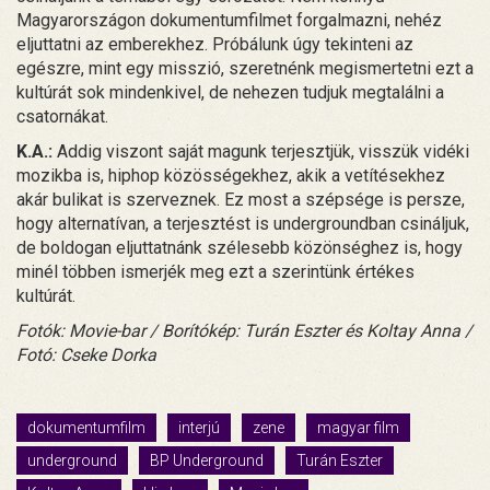
Magyarországon dokumentumfilmet forgalmazni, nehéz
eljuttatni az emberekhez. Próbálunk úgy tekinteni az
egészre, mint egy misszió, szeretnénk megismertetni ezt a
kultúrát sok mindenkivel, de nehezen tudjuk megtalálni a
csatornákat.
K.A.:
Addig viszont saját magunk terjesztjük, visszük vidéki
mozikba is, hiphop közösségekhez, akik a vetítésekhez
akár bulikat is szerveznek. Ez most a szépsége is persze,
hogy alternatívan, a terjesztést is undergroundban csináljuk,
de boldogan eljuttatnánk szélesebb közönséghez is, hogy
minél többen ismerjék meg ezt a szerintünk értékes
kultúrát.
Fotók: Movie-bar / Borítókép: Turán Eszter és Koltay Anna /
Fotó: Cseke Dorka
dokumentumfilm
interjú
zene
magyar film
underground
BP Underground
Turán Eszter