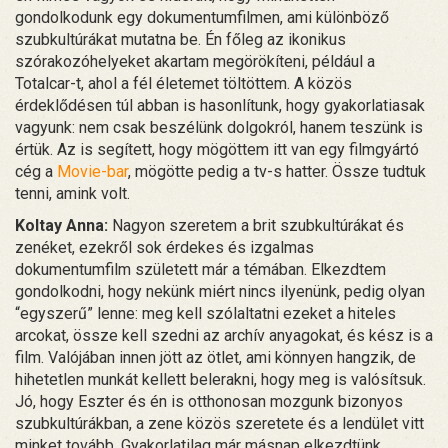
gondolkodunk egy dokumentumfilmen, ami különböző
szubkultúrákat mutatna be. Én főleg az ikonikus
szórakozóhelyeket akartam megörökíteni, például a
Totalcar-t, ahol a fél életemet töltöttem. A közös
érdeklődésen túl abban is hasonlítunk, hogy gyakorlatiasak
vagyunk: nem csak beszélünk dolgokról, hanem teszünk is
értük. Az is segített, hogy mögöttem itt van egy filmgyártó
cég a
Movie-bar
, mögötte pedig a tv-s hatter. Össze tudtuk
tenni, amink volt.
Koltay Anna:
Nagyon szeretem a brit szubkultúrákat és
zenéket, ezekről sok érdekes és izgalmas
dokumentumfilm született már a témában. Elkezdtem
gondolkodni, hogy nekünk miért nincs ilyenünk, pedig olyan
“egyszerű” lenne: meg kell szólaltatni ezeket a hiteles
arcokat, össze kell szedni az archív anyagokat, és kész is a
film. Valójában innen jött az ötlet, ami könnyen hangzik, de
hihetetlen munkát kellett belerakni, hogy meg is valósítsuk.
Jó, hogy Eszter és én is otthonosan mozgunk bizonyos
szubkultúrákban, a zene közös szeretete és a lendület vitt
minket tovább. Gyakorlatilag már másnap elkezdtünk