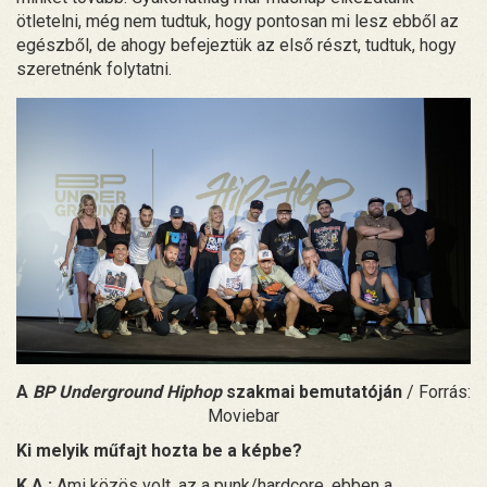
ötletelni, még nem tudtuk, hogy pontosan mi lesz ebből az
egészből, de ahogy befejeztük az első részt, tudtuk, hogy
szeretnénk folytatni.
A
BP Underground Hiphop
szakmai bemutatóján
/ Forrás:
Moviebar
Ki melyik műfajt hozta be a képbe?
K.A.:
Ami közös volt, az a punk/hardcore, ebben a