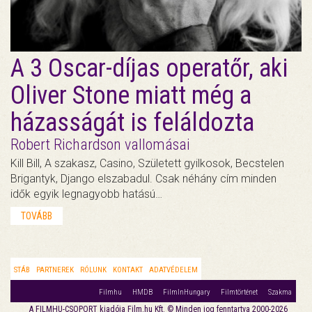
A 3 Oscar-díjas operatőr, aki
Oliver Stone miatt még a
házasságát is feláldozta
Robert Richardson vallomásai
Kill Bill, A szakasz, Casino, Született gyilkosok, Becstelen
Brigantyk, Django elszabadul. Csak néhány cím minden
idők egyik legnagyobb hatású…
TOVÁBB
STÁB
PARTNEREK
RÓLUNK
KONTAKT
ADATVÉDELEM
Filmhu
HMDB
FilmInHungary
Filmtörténet
Szakma
A FILMHU-CSOPORT kiadója Film.hu Kft. © Minden jog fenntartva 2000-2026