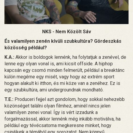
NKS - Nem Közölt Sáv
És valamilyen zenén kívüli szubkultúra? Gördeszkás
közösség például?
K.A.:
Akkor is boldogok lennénk, ha folytatjuk a zenével, de
lenne egy olyan vonal is, ami kicsit offside. A hiphop
kapcsán egy csomó minden felmerült, például a breaktánc
külön megérne egy misét, vagy hogy az extrém sport
hogyan alakult ki itthon, és mi köze van a zenéhez. Ez is
egy szubkultúra, ami undergroundnak mondható.
T.E.:
Produceri fejjel azt gondolom, hogy sokkal nehezebb
közönséget találni olyan filmhez, aminél nincs jelen
valamilyen zenei vonal. Így is vért izzadunk a
forgalmazással, akkor lennénk még inkább motiválva, ha
például egy tévécsatorna megkeresne minket, hogy
csináljunk a témából egy sorozatot. Nem könnyű