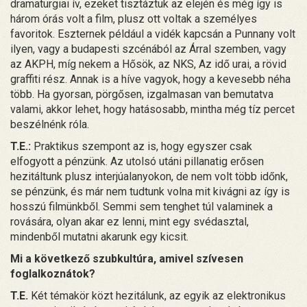
dramaturgiai ív, ezeket tisztáztuk az elején és még így is
három órás volt a film, plusz ott voltak a személyes
favoritok. Eszternek például a vidék kapcsán a Punnany volt
ilyen, vagy a budapesti szcénából az Árral szemben, vagy
az AKPH, míg nekem a Hősök, az NKS, Az idő urai, a rövid
graffiti rész. Annak is a híve vagyok, hogy a kevesebb néha
több. Ha gyorsan, pörgősen, izgalmasan van bemutatva
valami, akkor lehet, hogy hatásosabb, mintha még tíz percet
beszélnénk róla.
T.E.:
Praktikus szempont az is, hogy egyszer csak
elfogyott a pénzünk. Az utolsó utáni pillanatig erősen
hezitáltunk plusz interjúalanyokon, de nem volt több időnk,
se pénzünk, és már nem tudtunk volna mit kivágni az így is
hosszú filmünkből. Semmi sem tenghet túl valaminek a
rovására, olyan akar ez lenni, mint egy svédasztal,
mindenből mutatni akarunk egy kicsit.
Mi a következő szubkultúra, amivel szívesen
foglalkoznátok?
T.E.
Két témakör közt hezitálunk, az egyik az elektronikus